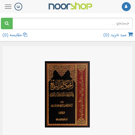
سبد خرید (
0
)
مقایسه (
0
)