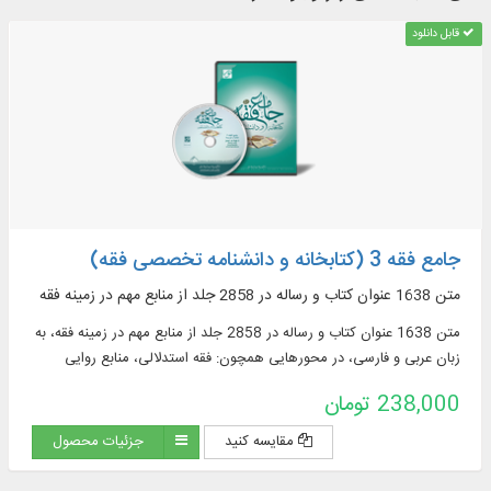
قابل دانلود
جامع فقه 3 (کتابخانه و دانشنامه تخصصی فقه)
متن 1638 عنوان کتاب و رساله در 2858 جلد از منابع مهم در زمينه فقه
متن 1638 عنوان کتاب و رساله در 2858 جلد از منابع مهم در زمينه فقه، به
زبان عربی و فارسی، در محورهایی همچون: فقه استدلالی، منابع روایی
فقهی، ادعیه و زیارات، استفتائات و رساله‌های عملیه، مناسک حج و مسائل
238,000 تومان
مستحدثه، فقه مقارن ...
مقایسه کنید
جزئیات محصول