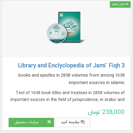
قابل دانلود
Library and Enclyclopedia of Jami` Fiqh 3
1638 books and epistles in 2858 volumes from among
important sources in Islamic
Text of 1638 book titles and treatises in 2858 volumes of
important sources in the field of jurisprudence, in Arabic and
Persian, on topics such as: argumentative jurisprudence,
238,000 تومان
narrative sources of jurisprudence, supplications and
pilgrimages, practical inquiries and treatises, Hajj rituals and
مقایسه کنید
جزئیات محصول
newly introduced issues, contemporary jurisprudence...