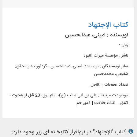
کتاب الإجتهاد
نویسنده :
امینی، عبدالحسین
زبان :
ناشر :
مؤسسة ميراث النبوة
سایر نویسندگان : نویسنده: امینی، عبدالحسین - گردآورنده و محقق:
شفیعی، محمدحسن
تعداد صفحات : 80ص.
موضوعات مرتبط :
علی بن ابی طالب (ع)، امام اول، 23 قبل از هجرت -
40ق. - اثبات خلافت | غدیر خم
کتاب "الإجتهاد" در نرم‌افزار کتابخانه ای زیر وجود دارد: