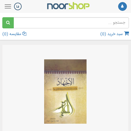
سبد خرید (
0
)
مقایسه (
0
)