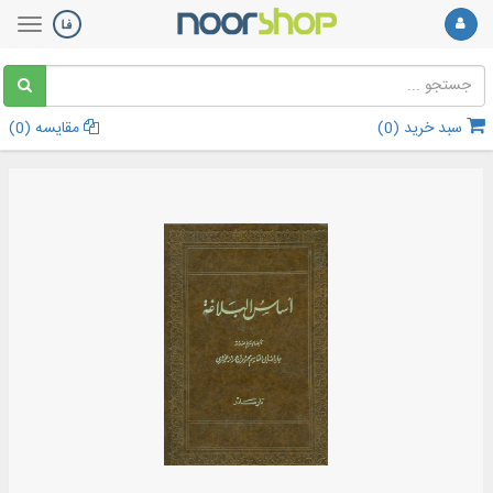
سبد خرید (
0
)
مقایسه (
0
)