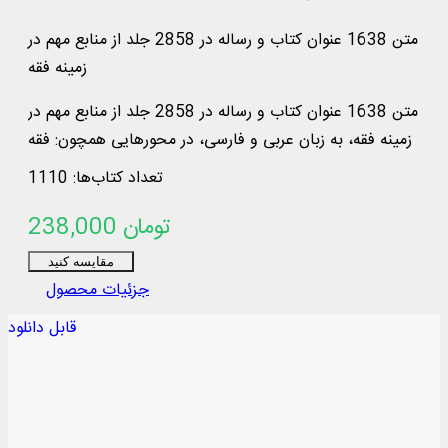
متن 1638 عنوان کتاب و رساله در 2858 جلد از منابع مهم در
زمينه فقه
متن 1638 عنوان کتاب و رساله در 2858 جلد از منابع مهم در
زمينه فقه، به زبان عربی و فارسی، در محورهایی همچون: فقه
استدلالی، منابع روایی فقهی، ادعیه و زیارات، استفتائات و
تعداد کتاب‌ها: 1110
رساله‌های عملیه، مناسک حج و مسائل مستحدثه، فقه مقارن
238,000 تومان
...
مقایسه کنید
جزئیات محصول
قابل دانلود