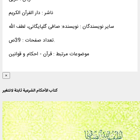
ناشر :
دار القرآن الکريم
سایر نویسندگان : نویسنده: صافی گلپایگانی، لطف‌ الله
تعداد صفحات : 39ص.
موضوعات مرتبط :
قرآن - احکام و قوانین
×
کتاب الأحکام الشرعیة ثابتة لاتتغیر