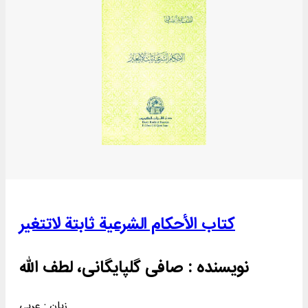
کتاب الأحکام الشرعیة ثابتة لاتتغیر
نویسنده :
صافی گلپایگانی، لطف‌ الله
زبان : عربی