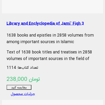
Library and Enclyclopedia of Jami` Fiqh 3
1638 books and epistles in 2858 volumes from
among important sources in Islamic
Text of 1638 book titles and treatises in 2858
volumes of important sources in the field of
jurisprudence, in Arabic and Persian, on topics
تعداد کتاب‌ها: 1114
such as: argumentative jurisprudence, narrative
238,000 تومان
sources of jurisprudence, supplications and
pilgrimages, practical inquiries and treatises, Hajj
مقایسه کنید
rituals and newly introduced issues,
جزئیات محصول
contemporary jurisprudence...