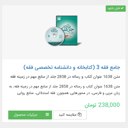
قابل دانلود
جامع فقه 3 (کتابخانه و دانشنامه تخصصی فقه)
متن 1638 عنوان کتاب و رساله در 2858 جلد از منابع مهم در زمينه فقه
متن 1638 عنوان کتاب و رساله در 2858 جلد از منابع مهم در زمينه فقه، به
زبان عربی و فارسی، در محورهایی همچون: فقه استدلالی، منابع روایی
فقهی، ادعیه و زیارات، استفتائات و رساله‌های عملیه، مناسک حج و مسائل
238,000 تومان
مستحدثه، فقه مقارن ...
مقایسه کنید
جزئیات محصول