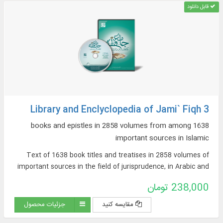
قابل دانلود
Library and Enclyclopedia of Jami` Fiqh 3
1638 books and epistles in 2858 volumes from among
important sources in Islamic
Text of 1638 book titles and treatises in 2858 volumes of
important sources in the field of jurisprudence, in Arabic and
Persian, on topics such as: argumentative jurisprudence,
238,000 تومان
narrative sources of jurisprudence, supplications and
pilgrimages, practical inquiries and treatises, Hajj rituals and
مقایسه کنید
جزئیات محصول
newly introduced issues, contemporary jurisprudence...