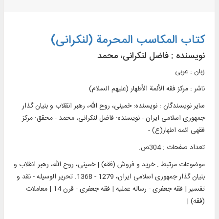
کتاب المکاسب المحرمة (لنکرانی)
نویسنده :
فاضل لنکرانی، محمد
زبان : عربی
ناشر :
مرکز فقه الأئمة الأطهار (علیهم السلام)
سایر نویسندگان : نویسنده: خمینی‌، روح الله، رهبر انقلاب و بنیان گذار
جمهوری اسلامی ایران - نویسنده: فاضل لنکرانی، محمد - محقق: مرکز
فقهی ائمه اطهار(ع) -
تعداد صفحات : 304ص.
موضوعات مرتبط :
خرید و فروش (فقه) | خمینی، روح الله، رهبر انقلاب و
بنیان گذار جمهوری اسلامی ایران، 1279 - 1368. تحریر الوسیله - نقد و
تفسیر | فقه جعفری - رساله عملیه | فقه جعفری - قرن 14 | معاملات
(فقه) |