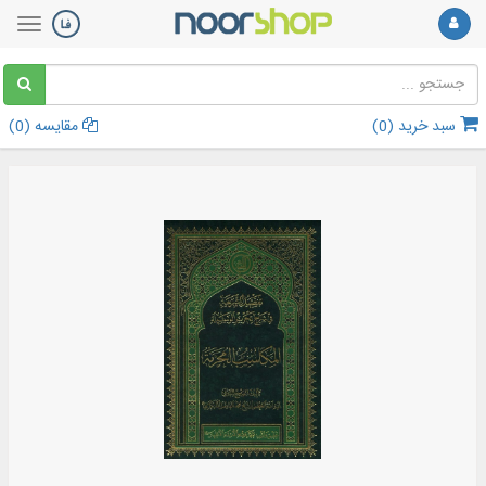
سبد خرید (
0
)
مقایسه (
0
)