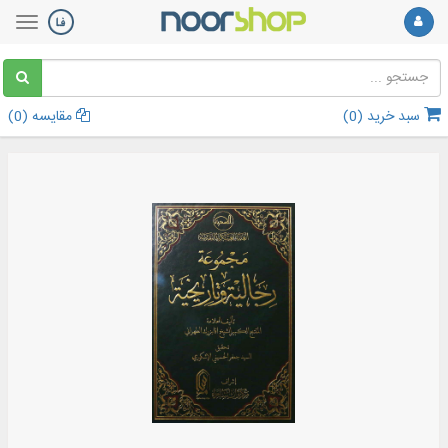
سبد خرید (
0
)
مقایسه (
0
)