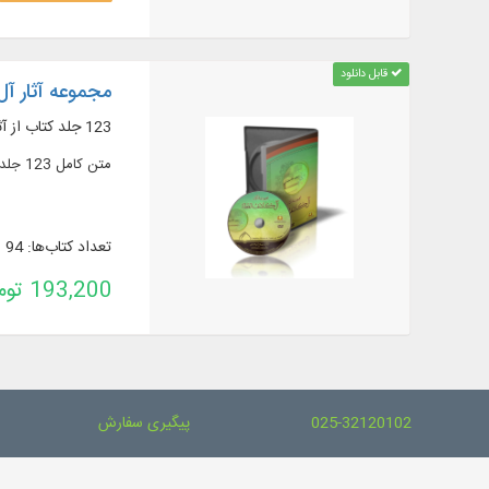
قابل دانلود
مجموعه آثار آل
123 جلد کتاب از آثار آل کاشف الغطاء
متن کامل 123 جلد کتاب از آثار آل کاشف الغطاء در عقائد، تفسیر، فقه، اصول، اخلاق و ...
تعداد کتاب‌ها: 94
193,200 تومان
025-32120102
پیگیری سفارش