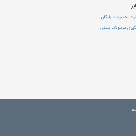
یر
لود محصولات رایگان
یری مرسولات پستی
وطه