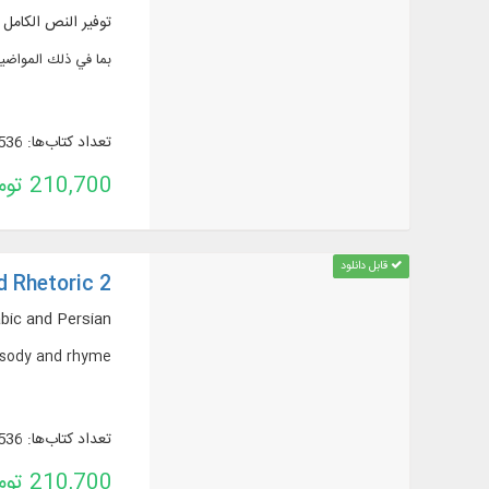
توفير النص الكامل لـ 536 عنوان كتاب في 849 مجلدًا باللغتين العربية و
بما في ذلك المواضيع:
تعداد کتاب‌ها: 536
210,700 تومان
قابل دانلود
d Rhetoric 2
abic and Persian,
prosody and rhyme
تعداد کتاب‌ها: 536
210,700 تومان