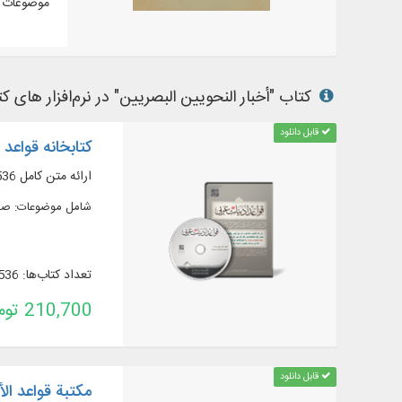
موضوعات م
کتاب "أخبار النحويين البصريين" در نرم‌افزار های کت
قابل دانلود
کتابخانه قواعد 
ارائه متن کامل 536 عنوان کتاب در 849 جلد به زبان عربی و فارسی،
شامل موضوعات: صرف،
تعداد کتاب‌ها: 536
210,700 تومان
قابل دانلود
مكتبة قواعد الأ