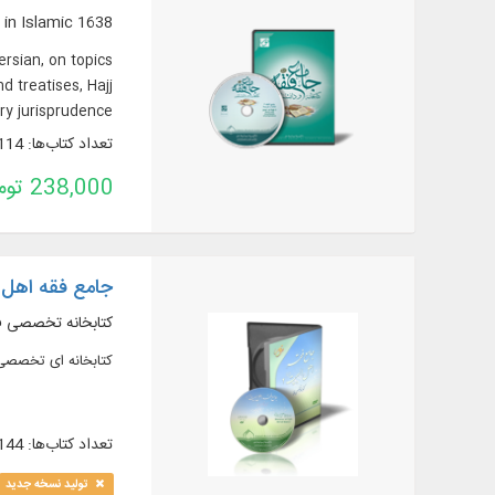
1638 books and epistles in 2858 volumes from among important sources in Islamic
ersian, on topics
d treatises, Hajj
 jurisprudence...
تعداد کتاب‌ها: 1114
238,000 تومان
جامع فقه اهل ا
کتابخانه تخصصی ف
کتابخانه ای تخصصی با بیش از ۳۰۰۰ ج
تعداد کتاب‌ها: 1144
تولید نسخه جدید