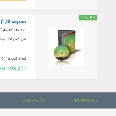
قابل دانلود
مجموعه آثار آل
123 جلد کتاب از آثار آل کاشف الغطاء
متن کامل 123 جلد کتاب از آثار آل کاشف الغطاء در عقائد، تفسیر، فقه، اصول، اخلاق و ...
تعداد کتاب‌ها: 94
193,200 تومان
025-32120102
پیگیری سفارش