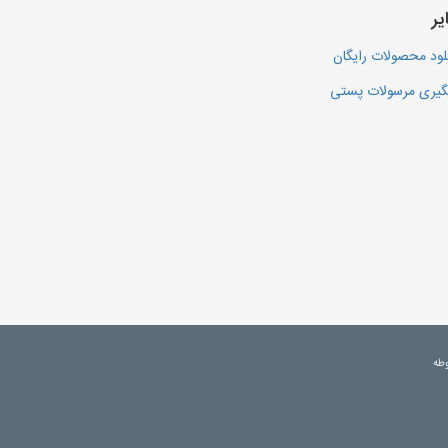
یر
لود محصولات رایگان
یری مرسولات پستی
وطه