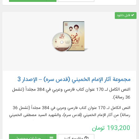
قابل دانلود
مجموعة آثار الإمام الخميني (قدس سره) – الإصدار 3
النص الكامل لـ 170 عنوان كتاب فارسي وعربي في 384 مجلداً (تشمل
36 رسالة).
النص الكامل لـ 170 عنوان كتاب فارسي وعربي في 384 مجلداً (تشمل 36
رسالة) من آثار الإمام الخميني (قدس سره)، والشهيد السيد مصطفى الخميني
(رحمه الله)، ومجموعة الآثار الموضوعية لمؤسسة تنظيم ونشر آثار الإمام
193,200 تومان
الخميني (قدس سره).
مقایسه کنید
جزئیات محصول