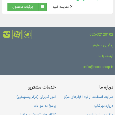
and the thematic collection of works by the Institute for the
مقایسه کنید
جزئیات محصول
Compilation and Publication of Imam Khomeini's Works.
025-32120102
پیگیری سفارش
ارتباط با ما
info@noorshop.ir
درباره ما
خدمات مشتری
شرایط استفاده از نرم افزارهای مرکز
امور کاربران (مرکز پشتیبانی)
درباره نورشاپ
پاسخ به سوالات