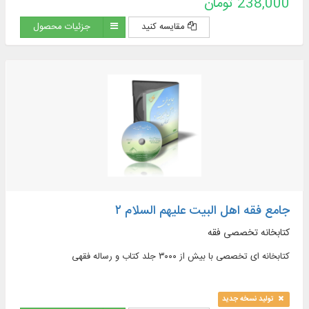
238,000 تومان
narrative sources of jurisprudence, supplications and
pilgrimages, practical inquiries and treatises, Hajj rituals and
مقایسه کنید
جزئیات محصول
newly introduced issues, contemporary jurisprudence...
جامع فقه اهل البیت علیهم السلام ۲
کتابخانه تخصصی فقه
کتابخانه ای تخصصی با بیش از ۳۰۰۰ جلد کتاب و رساله فقهی
تولید نسخه جدید