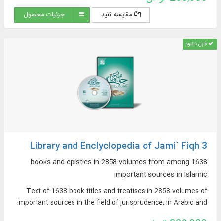
مستحدثه، فقه مقارن ...
مقایسه کنید
جزئیات محصول
قابل دانلود
Library and Enclyclopedia of Jami` Fiqh 3
1638 books and epistles in 2858 volumes from among
important sources in Islamic
Text of 1638 book titles and treatises in 2858 volumes of
important sources in the field of jurisprudence, in Arabic and
Persian, on topics such as: argumentative jurisprudence,