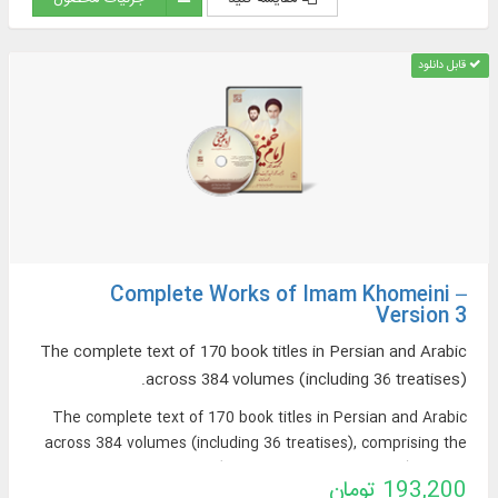
قابل دانلود
Complete Works of Imam Khomeini –
Version 3
The complete text of 170 book titles in Persian and Arabic
across 384 volumes (including 36 treatises).
The complete text of 170 book titles in Persian and Arabic
across 384 volumes (including 36 treatises), comprising the
works of Imam Khomeini (may his soul be sanctified), Martyr
193,200 تومان
Sayyid Mustafa Khomeini (may Allah have mercy on him),