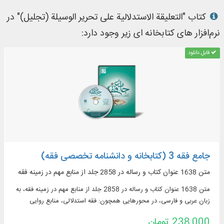
کتاب "التعلیقة الاستدلالیة علی تحریر الوسیلة (تجلیل)" در
نرم‌افزار های کتابخانه ای زیر وجود دارد:
قابل دانلود
جامع فقه 3 (کتابخانه و دانشنامه تخصصی فقه)
متن 1638 عنوان کتاب و رساله در 2858 جلد از منابع مهم در زمينه فقه
متن 1638 عنوان کتاب و رساله در 2858 جلد از منابع مهم در زمينه فقه، به
زبان عربی و فارسی، در محورهایی همچون: فقه استدلالی، منابع روایی
فقهی، ادعیه و زیارات، استفتائات و رساله‌های عملیه، مناسک حج و مسائل
238,000 تومان