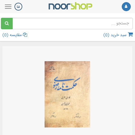
سبد خرید (
0
)
مقایسه (
0
)