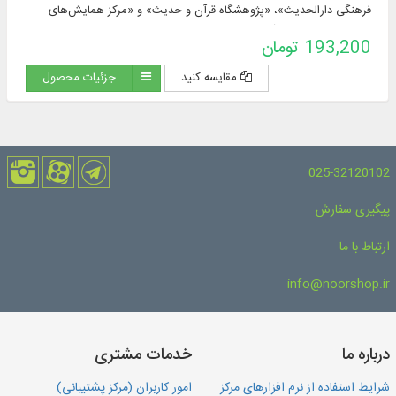
فرهنگی دارالحدیث»، «پژوهشگاه قرآن و حدیث» و «مرکز همایش‌های
علمی و پژوهش‌های آزاد دارالحدیث»، به زبان فارسی و عربی، در موضوعاتی
193,200 تومان
چون: تفسیر و قرآن ...
مقایسه کنید
جزئیات محصول
025-32120102
پیگیری سفارش
ارتباط با ما
info@noorshop.ir
درباره ما
خدمات مشتری
شرایط استفاده از نرم افزارهای مرکز
امور کاربران (مرکز پشتیبانی)