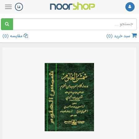
سبد خرید (
0
)
مقایسه (
0
)