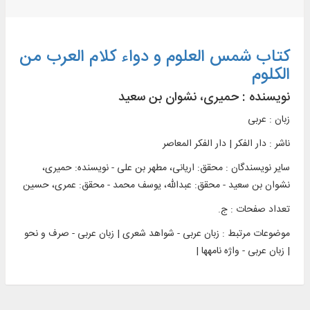
کتاب شمس العلوم و دواء کلام العرب من
الکلوم
نویسنده :
حمیری، نشوان بن سعید
زبان : عربی
ناشر :
دار الفکر | دار الفکر المعاصر
سایر نویسندگان : محقق: اریانی، مطهر بن علی - نویسنده: حمیری،
نشوان بن سعید - محقق: عبدالله، یوسف محمد - محقق: عمری، حسین
تعداد صفحات : ج.
موضوعات مرتبط :
زبان عربی - شواهد شعری | زبان عربی - صرف و نحو
| زبان عربی - واژه نامه‎ها |