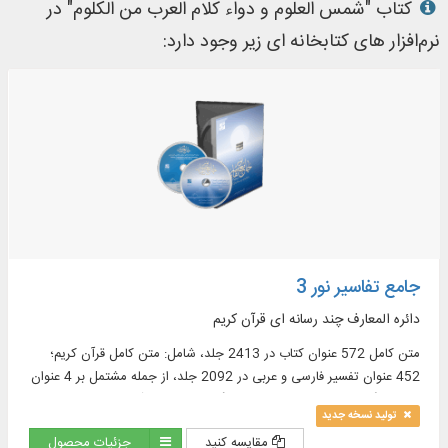
کتاب "شمس العلوم و دواء کلام العرب من الکلوم" در
نرم‌افزار های کتابخانه ای زیر وجود دارد:
جامع تفاسیر نور 3
دائره المعارف چند رسانه ای قرآن کریم
متن کامل 572 عنوان کتاب در 2413 جلد، شامل: متن کامل قرآن کریم؛
452 عنوان تفسیر فارسی و عربی در 2092 جلد، از جمله مشتمل بر 4 عنوان
تفسیر انگلیسی در 30 جلد و 15 فرهنگ‏ نامه معتبر قرآنى در 31 جلد و ...
تولید نسخه جدید
مقایسه کنید
جزئیات محصول