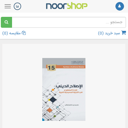
سبد خرید (
0
)
مقایسه (
0
)