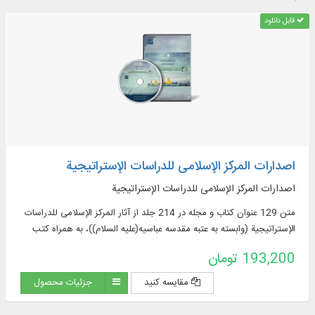
قابل دانلود
اصدارات المرکز الإسلامی للدراسات الإستراتیجیة
اصدارات المرکز الإسلامی للدراسات الإستراتیجیة
متن 129 عنوان کتاب و مجله در 214 جلد از آثار المرکز الإسلامی للدراسات
الإستراتیجیة (وابسته به عتبه مقدسه عباسیه(علیه السلام))، به همراه کتب
مرتبط با این آثار، به زبان عربی
193,200 تومان
مقایسه کنید
جزئیات محصول