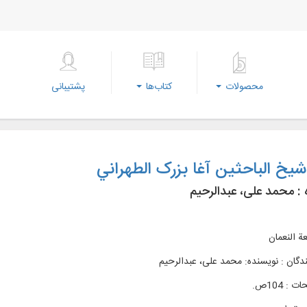
محصولات
کتاب‌ها
پشتیبانی
یخ الباحثین آغا بزرک الطهراني
 :
محمد علی، عبدالرحیم
ة النعمان
دگان : نویسنده: محمد علی، عبدالرحیم
: 104ص.