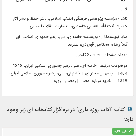
زبان :
ناشر :
مؤسسه پژوهشی فرهنگی انقلاب اسلامی، دفتر حفظ و نشر آثار
حضرت آیت الله العظمی خامنه‌ای، انتشارات انقلاب اسلامی
سایر نویسندگان : نویسنده: خامنه‌ای، علی، رهبر جمهوری اسلامی ایران -
گردآورنده: مختارپور قهرودی، علیرضا
تعداد صفحات : ت ت، 422ص.
موضوعات مرتبط :
خامنه ای، علی، رهبر جمهوری اسلامی ایران، 1318 -
1404 -- پیامها و سخنرانیها | خامنه‎ای، علی، رهبر جمهوری اسلامی ایران،
1318 - - نظریه درباره رمضان | رمضان | روزه
کتاب "آداب روزه داری" در نرم‌افزار کتابخانه ای زیر وجود
دارد:
قابل دانلود