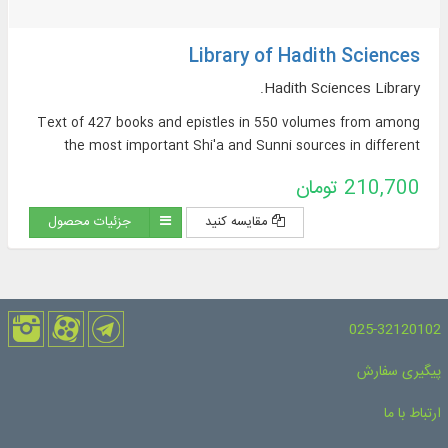
Library of Hadith Sciences
Hadith Sciences Library.
Text of 427 books and epistles in 550 volumes from among
the most important Shi'a and Sunni sources in different
subjects of hadith sciences including: History of Hadith,
210,700 تومان
Dirayat al-Hadith, Fiqh al-Hadith (hadith comprehension), `Ilal
al-Hadith (defects of hadith), Naqd al-Hadith (criticism of
مقایسه کنید
جزئیات محصول
hadith), etc.
025-32120102
پیگیری سفارش
ارتباط با ما