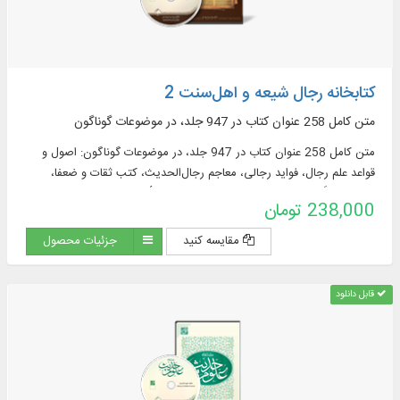
کتابخانه رجال شیعه و اهل‌‌سنت 2
متن کامل 258 عنوان کتاب در 947 جلد، در موضوعات گوناگون
متن کامل 258 عنوان کتاب در 947 جلد، در موضوعات گوناگون: اصول و
قواعد علم رجال، فواید رجالی، معاجم رجال‌الحدیث، کتب ثقات و ضعفا،
مشترکات، اَنساب، کتب طرق و مشیخه، تحقیق الأسناد، طبقات صحابه،
238,000 تومان
طبقات محدثان
مقایسه کنید
جزئیات محصول
قابل دانلود