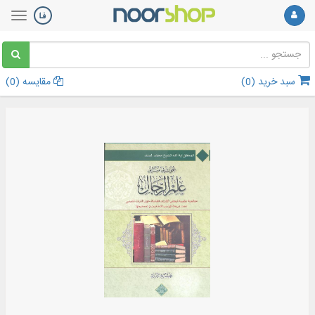
سبد خرید (
0
)
مقایسه (
0
)