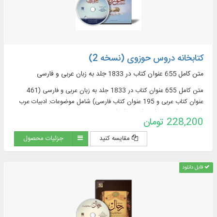
کتابخانه دروس حوزوی (نسخه 2)
متن کامل 655 عنوان کتاب در 1833 جلد به زبان عربی و فارسی
متن کامل 655 عنوان کتاب در 1833 جلد به زبان عربی و فارسی (461
عنوان کتاب عربی و 195 عنوان کتاب فارسی) شامل موضوعات: ادبیات عرب
(76 عنوان)، قرآن (122)، فقه (58)، اصول فقه
228,200 تومان
مقایسه کنید
جزئیات محصول
قابل دانلود