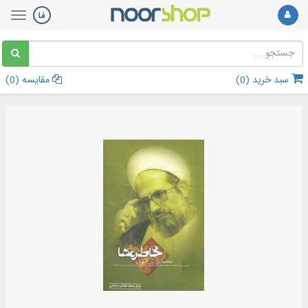
سبد خرید (
0
)
مقایسه (
0
)