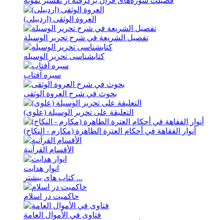
فضيلت سوره‌های قرآن برگرفته از تفسير نمونه
العروة الوثقی (اردبيلی)
تفصیل الشریعة في شرح تحریر الوسیلة
کتابشناسی تحریر الوسیله
سيره آفتاب
بحوث في شرح العروة الوثقی
التعلیقة علی تحریر الوسیلة (علوی)
أنوار الفقاهة في أحکام العترة الطاهرة (مکارم - النکاح)
الأقسام القرآنية
انوار هدايت
کتاب های بیشتر ...
حاکمیت در اسلام
فتاوی في الأموال العامة