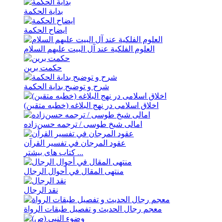
بدایة الحکمة
ایضاح الحکمة
العلوم الفلکیة عند آل البیت علیهم السلام
حکمت برین
شرح و توضیح بدایة الحکمة
اخلاق اسلامی در نهج البلاغه (خطبه متقین)
امالی شیخ طوسی / ترجمه حسن‌زاده
عقود المرجان في تفسیر القرآن
کتاب های بیشتر ...
منتهی المقال في أحوال الرجال
نقد الرجال
معجم رجال الحدیث و تفصیل طبقات الرواة