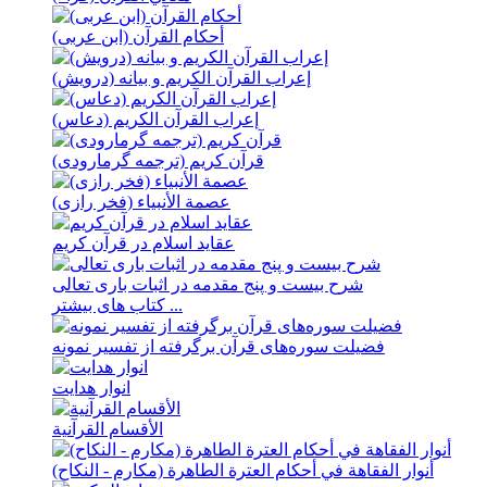
أحكام القرآن (ابن عربی)
إعراب القرآن الکریم و بیانه (درویش)
إعراب القرآن الکریم (دعاس)
قرآن کریم (ترجمه گرمارودی)
عصمة الأنبیاء (فخر رازی)
عقاید اسلام در قرآن کریم
شرح بیست و پنج مقدمه در اثبات باری تعالی
کتاب های بیشتر ...
فضيلت سوره‌های قرآن برگرفته از تفسير نمونه
انوار هدايت
الأقسام القرآنية
أنوار الفقاهة في أحکام العترة الطاهرة (مکارم - النکاح)