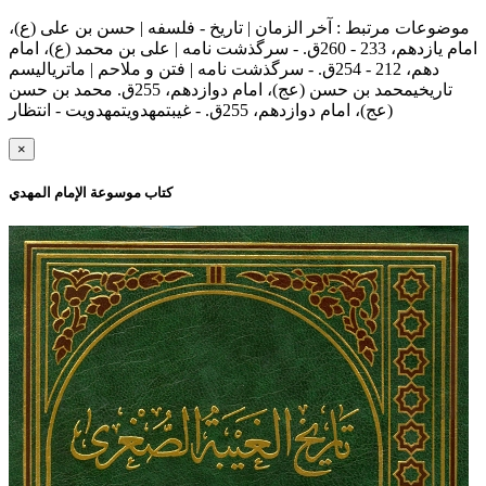
موضوعات مرتبط :
آخر الزمان | تاریخ - فلسفه | حسن بن علی (ع)،
امام یازدهم، 233 - 260ق. - سرگذشت نامه | علی بن محمد (ع)، امام
دهم، 212 - 254ق. - سرگذشت نامه | فتن و ملاحم | ماتریالیسم
تاریخیمحمد بن حسن (عج)، امام دوازدهم، 255ق. محمد بن حسن
(عج)، امام دوازدهم، 255ق. - غیبتمهدویتمهدویت - انتظار
×
کتاب موسوعة الإمام المهدي