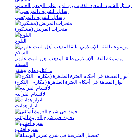
رسائل الشهید السعید الفقیه زین الدین علي الجبعي العاملي
رسائل الشریف المرتضی
منجزات المریض (مشکور)
البلوغ
موسوعة الفقه الإسلامي طبقا لمذهب أهل البیت علیهم
السلام
کتاب های بیشتر ...
أنوار الفقاهة في أحکام العترة الطاهرة (مکارم - النکاح)
الأقسام القرآنية
انوار هدايت
بحوث في شرح العروة الوثقی
سيره آفتاب