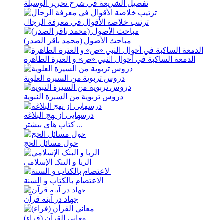
تفصیل الشریعة في شرح تحریر الوسیلة
ترتيب خلاصة الأقوال في معرفة الرجال
مباحث الأصول (محمد باقر الصدر)
الدمعة الساکبة في أحوال النبي «ص» و العترة الطاهرة
دروس تربویة من السیرة العلویة
دروس تربویة من السیرة النبویة
درسهايی از نهج ‌البلاغه
کتاب های بیشتر ...
حول مسائل الحج
الربا و البنک الإسلامي
الاعتصام بالکتاب و السنة
جهاد در آینه قرآن
معاني القرآن (فراء)