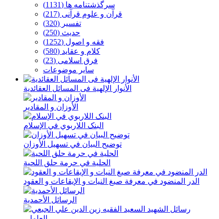
سرگذشتنامه ها (1131)
قرآن و علوم قرآنی (217)
تفسیر (320)
حدیث (250)
فقه و اصول (1252)
كلام و عقاید (580)
فرق اسلامی (23)
سایر موضوعات
الأنوار الإلهیة فی المسائل العقائدیة
الأوزان و المقادیر
البنک اللاربوي في الإسلام
توضیح البیان في تسهیل الأوزان
الحلیة في حرمة حلق اللحیة
الدر المنضود في معرفة صیغ النیات و الإیقاعات و العقود
الرسائل الأحمدیة