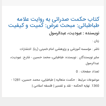
کتاب حکمت صدرائی به روایت علامه
طباطبائی: مبحث عرض: کمیت و کیفیت
نویسنده :
عبودیت، عبدالرسول
زبان :
ناشر :
مؤسسه آموزشی و پژوهشی امام خمينی (ره). انتشارات
سایر نویسندگان : نویسنده: طباطبایی، محمد حسین - شارح: عبودیت،
عبدالرسول
تعداد صفحات : 0
موضوعات مرتبط :
حکمت متعالیه | طباطبایی، محمد حسین، 1281 -
1360. نهایه الحکمه - نقد و تفسیر | فلسفه اسلامی |