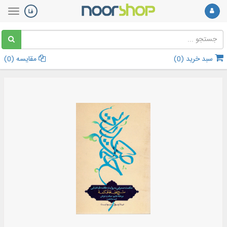
سبد خرید (
0
)
مقایسه (
0
)