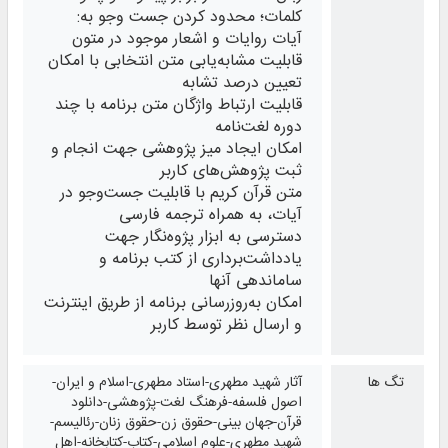
کلمات؛ محدود کردن جست وجو به:
آیات روایات و اشعار موجود در متون
قابلیت مشابه‌یابی متن انتخابی با امکان
تعیین درصد تشابه
قابلیت ارتباط واژگان متن برنامه با چند
دوره لغت‌نامه
امکان ایجاد میز پژوهشی جهت انجام و
ثبت پژوهش‌های کاربر
متن قرآن کریم با قابلیت جست‌وجو در
آیات، به همراه ترجمه فارسی
دسترسی به ابزار پژوه‌نگار جهت
یادداشت‌برداری از کتب برنامه و
ساماندهی آنها
امکان به‌روزرسانی برنامه از طریق اینترنت
و ارسال نظر توسط کاربر
تگ ها
آثار شهید مطهری-استاد مطهری-اسلام و ایران-
اصول فلسفه-فرهنگ لغت-پژوهشی-دانلود
قرآن-جهان بینی-حقوق زن-حقوق زنان-رئالیسم-
شهید مطهری-علوم اسلامی-کتاب-کتابخانه-اهل