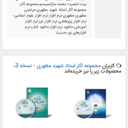
بیت-حضرت محمد-مارکسیسم-مجموعه آثار-
مجموعه آثار استاد شهید مطهری-مرتضی
مطهری-مطهری-نرم افزار-نرم افزار علوم اسلامی-
نرم افزار پژوهشی-نرم افزار نور-نرم افزار
آموزشی-دانلود نرم افزار-دانلود کتاب-نرم
افزارهای نور-حدیث
کاربران
مجموعه آثار استاد شهید مطهری - نسخه 3
،
محصولات زیر را نیز خریده‌اند