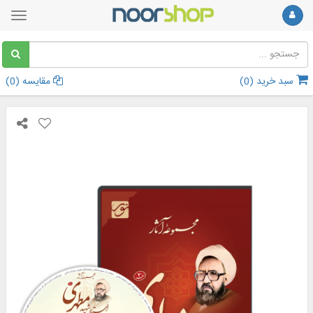
سبد خرید (
0
)
مقایسه (
0
)