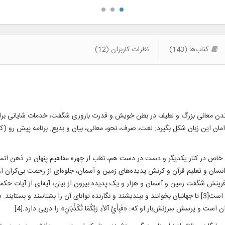
کتاب‌ها (143)
نظرات کاربران (12)
نجاندن معانی بزرگ و لطیف در بطن خویش و قدرت باروری شگفت، خدمات شایانی برای
ن این زبان شکل بگیرد: لغت، صرف، نحو، معانی، بیان و بدیع. برنامه پیش رو (کتا
شی خاص در کنار یکدیگر و دست در دست هم، نقاب از چهره مفاهیم پنهان در ذهن انسان
فرینش شگفت زمین و آسمان و هزار و یک پدیده بیرون از بیان، آیه‌ای از آیات ح
بر صفحه‌ای از صفحات بی‌شمار کتاب آفرینش نگاشته شده است[3] تا جهانیان بخوانند و بیندیشند و نگارنده توانای آن ر
رسش سرزنش‌بار او که: «فَبِأَيِّ آلاَءِ رَبِّکُمَا تُکَذِّبَانِ» را درپی دارد.[4]