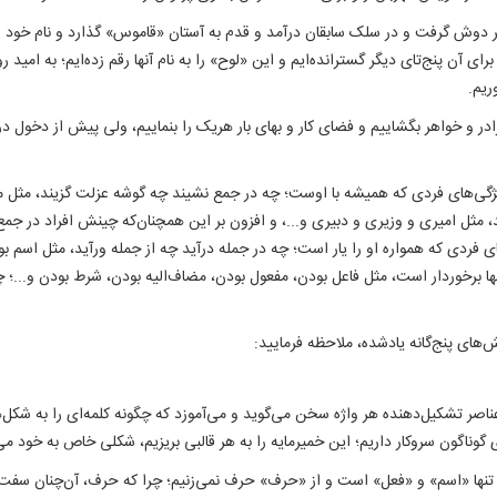
ش گرفت و در سلک سابقان درآمد و قدم به آستان «قاموس» گذارد و نام خود را در
ای آن پنج‌تای دیگر گسترانده‌ایم و این «لوح» را به نام آنها رقم زده‌ایم؛ به امید
ریم.
رادر و خواهر بگشاییم و فضای کار و بهای بار هریک را بنماییم، ولی پیش از دخول
ویژگی‌های فردی که همیشه با اوست؛ چه در جمع نشیند چه گوشه عزلت گزیند، مثل مر
مثل امیری و وزیری و دبیری و...، و افزون بر این همچنان‌که چینش افراد در جمع، گاه
های فردی که همواره او را یار است؛ چه در جمله درآید چه از جمله ورآید، مثل اسم ب
ها برخوردار است، مثل فاعل بودن، مفعول بودن، مضاف‌الیه بودن، شرط بودن و...؛ چینش
نش‌های پنج‌گانه یادشده، ملاحظه فرمایید:
ناصر تشکیل‌دهنده هر واژه سخن می‌گوید و می‌آموزد که چگونه کلمه‌ای را به شکل
های گوناگون سروکار داریم؛ این خمیرمایه را به هر قالبی بریزیم، شکلی خاص به خود 
نها «اسم» و «فعل» است و از «حرف» حرف نمی‌زنیم؛ چرا که حرف، آن‌چنان سفت و 