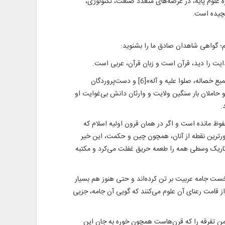
ویژه علوم پایه، در عرصه‌های متعدد صنعت، تکنولوژی،
پیچیده است.
یم؛ گواهی شاهدان صادق ما را بشنوید:
2. آموزگار بزرگ قرآن و سرور و سالار و خاتم همه پیامبران و رحمت برای جهانیان؛[5] او که: «بلغ العلی بکماله، کشف الدجی بجماله حسنت جمیع خصاله، صلوا علیه و آله»[6] و دست‌پروردگان
حاملان بار سنگین ولایت و وارثان دانش بی‌غوایت او
محفوظ مانده است و اگر در همان قرون اولیه اسلام که
رترین نقطه از آنان، همچون چین و حکمت، این خیر
 تعصب در قرون تاریک وسطی همه را طعمه حریق غفلت می‌کرد و مکتبه
 نخست جامه عربیت بر تن کرده‌اند و حتی هنوز هم بسیار
راز قامت رعنای آن علوم می‌کنند که گویی آن جامه، جزیی
زمن تفرقه را که قرن‌هاست همچون خوره به جان این