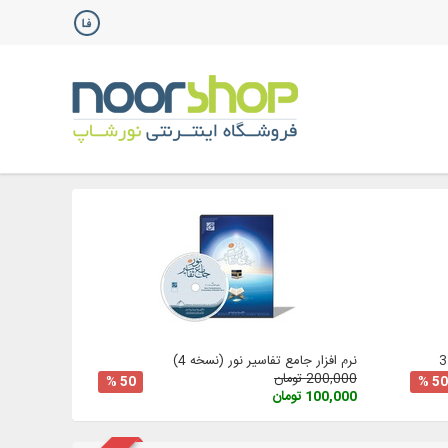
نرم افزار جامع تفاسیر نور (نسخه 4)
200,000 تومان
50 %
50 %
100,000 تومان