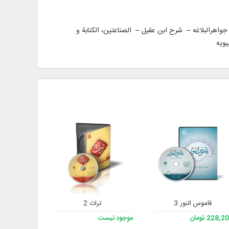
 جواهرالبلاغه – شرح ابن عقیل – الصناعتین، الکتابة و
بویه
قاموس النور 3
تراث 2
دانشنامه ع
228, تومان
موجود نیست
موجود نیست