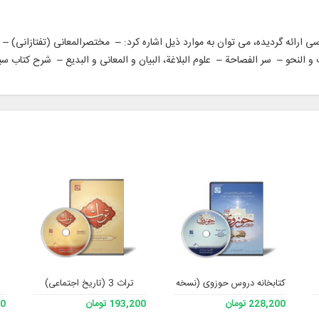
ارسی ارائه گردیده، می توان به موارد ذیل اشاره کرد: – مختصرالمعانی (تفتازانی) –
و النحو – سر الفصاحة – علوم البلاغة، البیان و المعانی و البدیع – شرح کتاب سی
کتابخانه دروس حوزوی (نسخه 2)
تراث 3 (تاریخ اجتماعی)
228,200 تومان
193,200 تومان
200