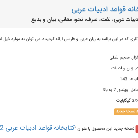
انه قواعد ادبیات عربی
دبیات عربی، لغت، صرف، نحو، معانی، بیان و بدیع
ثاری که در این برنامه به زبان عربی و فارسی ارائه گردیده، می توان به موارد ذیل ا
.
زار
:
معجم لفظی
:
زبان و ادبیات
ب‌ها
:
143
امل
:
ویندوز 7 به بالا
گیگابایت
د نسخه جدید
کتابخانه قواعد ادبیات عربی 2
نسخه جدید این محصول با عنوان "