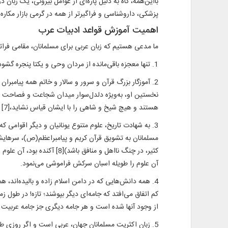
بااین‌همه، گاه به دلیل پاره‌ای از عوامل بیرونی، یک زبان
پزشکی، داروشناسی و فراگیرتر از همه در گرمی بازار مکار
اهمیت آموزش قواعد ادبیات عرب
ما مدعی هستیم که زبان عربی برای مسلمانان، مقامی فراتر
1. تنها معجزه باقی‌مانده از مردان وحی و یکتا پنجره گشوده بر جهان غیب که می‌توان از پشت آن صدای خدا را به وضوح شنید و شاهراه هدایت را دید، قرآن است و زبان قرآن، عربی است.
نخستین او، به‌ویژه دلدل‌سوار میدان شجاعت و فصاحت و
هستند و هیچ شیخ و شاهی را با ایشان قیاس نشاید،[7] همگی به زبان عربی سخن رانده‌اند و گهرهای معانی را در صدف این زبان نشانده‌اند.
3. به شهادت تاریخ، علوم متنوع یونانیان و دیگر اقوامی 
مسلمانان به تشویق قرآن کریم و پیامبراعظم(ص)، سرهای
کثیر، در چنگ نااهل و منا
آن علوم را طویله اسبان سرکش فراموشی‌ می‌نمود.
4. همه دانش‌هایی که در دامن اسلام زاده و بالیده‌اند،
کم اتفاق می‌افتد که جامه‌ای دیگر بپوشند؛ تازه! در طول ز
از وجود آنها شده است و هر جامه دیگری جز جامه عربیت بر
5. زبان اکثریت مسلمانان جهان، عربی است و اگر روزی 