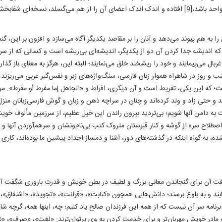
امتی که قرار بود به سفارش رسول توحید همچون پیکری واحد باشد،[9] افتاده و اندک اندک اعضای آن را از هم
ا به هم پیوند می‌دهد و آنان را بر مقاصد یکدیگر آگاه می‌سازد و افزون بر این، گن
 که اندیشه جدا کردن آن دو از یکدیگر، اندیشه‌ای بی‌ریشه است و کسانی که از سر
ال می‌پیمایند و خود را ریشخند خلق می‌نمایند؛ البته این، هرگز به معنای باز گذا
شب و روز در شاهراه هموار زبان فارسی، سنگ‌واژه‌های زبر و نفس‌گیر عربی می‌ریزند 
ست؛ که این یکی، تفریط است و آن دیگری، افراط و «الجاهل إما مفرط أو مفرط». م
د و حتی زاد و ولد کرده‌اند و چنان در سراچه ذهن و زبان و گوش فارسی‌زبانان منزل
ت به دامن آنها شویم؛ بی‌تردید بیرون راندن این خیل عظیم، از سرزمین مألوف خویش
لاح سره از گوشه و کنار قبرستان متروک کتب بی‌نام‌و‌نشان و سرهم‌آوردن آنها و
‌شده، به گواه اینکه در گذشته‌های دور، آشنا و دمساز اجداد پیشین ما بوده‌اند، کار
رافت آن برای گنجاندن معانی بزرگ و لطیف در بطن خویش و قدرت باروری شگفت آ
بند و به بلوغ برسند؛ دانش‌هایی همچون «کتابت»، «قرائت»، «تجوید»، «اشتقاق»، «
رنامه سر آن نیست که از همه این فرزندان صالح یاد کنیم؛ چه، اینها همه، گرچه شا
به مادر خویش مهربان‌تر و برای خدمت کردن به وی پرتوان‌ترند: «لغت»، «صرف»، «ن