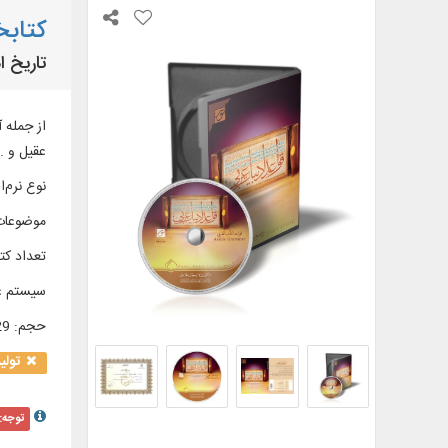
کتابخ
تاریخ ا
از جمله آ
عقیل و ..
نوع نرم‌اف
موضوعات
تعداد کتا
سیستم ع
حجم
:
3/29 
تولی
توجه: