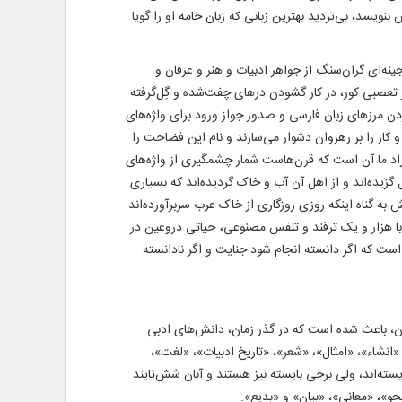
 می‌گسلد، نسخه‌ای شفابخش بنویسد، بی‌تردید بهترین زبانی که زبان خامه او را گویا
جینه‌ای گران‌سنگ از جواهر ادبیات و هنر و عرفان و
 تعصبی کور، در کار گشودن درهای چفت‌شده و گِل‌گرفته
ردن مرزهای زبان فارسی و صدور جواز ورود برای واژه‌های
و کار را بر رهروان دشوار می‌سازند و نام این فضاحت را
راد ما آن است که قرن‌هاست شمار چشمگیری از واژه‌های
 گزیده‌اند و از اهل آن آب و خاک گردیده‌اند که بسیاری
 به گناه اینکه روزی روزگاری از خاک عرب سربرآورده‌اند
 با هزار و یک ترفند و تنفس مصنوعی، حیاتی دروغین در
ی است که اگر دانسته انجام شود جنایت و اگر نادانسته
ن، باعث شده است که در گذر زمان، دانش‌های ادبی
انشاء»، «امثال»، «شعر»، «تاریخ ادبیات»، «لغت»،
یسته‌اند، ولی برخی بایسته نیز هستند و آنان شش‌تایند
حو»، «معانی»، «بیان» و «بدیع».