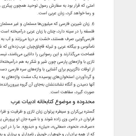
و رسا خواهد کرد، زبان عربی است.
6. زبان شیرین فارسی که میلیون‌ها مسلمان و غیر مسلمان ر
فلسفه را در سینه دارد، چنان با زبان عربی درآمیخته است
فارسی‌گویی صرف هستند، خشت بر دریا می‌زنند و آب به غرب
نامأنوس و بیگانه عربی و تبرئه قاچاق‌چیان عرب‌زده‌ای که 
فصاحت می‌گذارند و این رسوایی را دانایی می‌نامند، نی
تازی با واژه‌های پارسی چون شیر و شکر به هم درآمیخته‌ان
از اوقات ناگزیریم برای آشنایی با واژه‌های سره فارسی دس
و گردآوردن استخوان‌های پوسیده یک مشت واژه‌های به اصط
آنها دمیدن و آنگاه نشاندنشان به‌جای آن گروه بیرون‌رانده
صورت گیرد، سفاهت است.
محدوده و موضوع کتابخانه ادبیات عرب
گستره بی‌کران و سیطره پرتوان زبان تازی و ظرفیت و ظ
فراوان در دامن وی زاده شوند و با شیره جان او پرورش یا
«صرف»، «نحو»، «معانی»، «بیان» و «بدیع». ما را در این ب
که از همه برادران و خوهران خویش نامدارتر و پربارتر و 