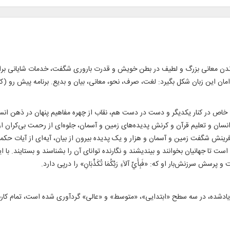
نجاندن معانی بزرگ و لطیف در بطن خویش و قدرت باروری شگفت، خدمات شایانی برای
ن این زبان شکل بگیرد: لغت، صرف، نحو، معانی، بیان و بدیع. برنامه پیش رو (کتا
شی خاص در کنار یکدیگر و دست در دست هم، نقاب از چهره مفاهیم پنهان در ذهن انسان
 و تعلیم قرآن و کرنش پدیده‌های زمین و آسمان، جلوه‌ای از رحمت بی‌کران او در 
فرینش شگفت زمین و آسمان و هزار و یک پدیده بیرون از بیان، آیه‌ای از آیات ح
تا جهانیان بخوانند و بیندیشند و نگارنده توانای آن را بشناسند و بستایند. با این
رزنش‌بار او که: «فَبِأَيِّ آلاَءِ رَبِّکُمَا تُکَذِّبَانِ» را درپی دارد.
ادشده، در سه سطح «ابتدایی»، «متوسط» و «عالی» گردآوری شده است، تمام کاربران