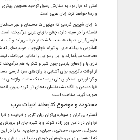
و رسا خواهد کرد، زبان عربی است.
6. زبان شیرین فارسی که میلیون‌ها مسلمان و غیر مسلمان ر
فلسفه را در سینه دارد، چنان با زبان عربی درآمیخته است
فارسی‌گویی صرف هستند، خشت بر دریا می‌زنند و آب به غرب
نامأنوس و بیگانه عربی و تبرئه قاچاق‌چیان عرب‌زده‌ای که 
فصاحت می‌گذارند و این رسوایی را دانایی می‌نامند، نی
تازی با واژه‌های پارسی چون شیر و شکر به هم درآمیخته‌ان
از اوقات ناگزیریم برای آشنایی با واژه‌های سره فارسی دس
و گردآوردن استخوان‌های پوسیده یک مشت واژه‌های به اصط
آنها دمیدن و آنگاه نشاندنشان به‌جای آن گروه بیرون‌رانده
صورت گیرد، سفاهت است.
محدوده و موضوع کتابخانه ادبیات عرب
گستره بی‌کران و سیطره پرتوان زبان تازی و ظرفیت و ظ
فراوان در دامن وی زاده شوند و با شیره جان او پرورش یا
«صرف»، «نحو»، «معانی»، «بیان» و «بدیع». ما را در این ب
که از همه برادران و خوهران خویش نامدارتر و پربارتر و 