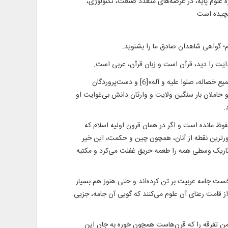
ویژه علوم پایه، در عرصه‌های متعدد صنعت، تکنولوژی،
پیچیده است.
یم؛ گواهی شاهدان صادق ما را بشنوید:
2. آموزگار بزرگ قرآن و سرور و سالار و خاتم همه پیامبران و رحمت برای جهانیان؛[5] او که: «بلغ العلی بکماله، کشف الدجی بجماله حسنت جمیع خصاله، صلوا علیه و آله»[6] و دست‌پروردگان
حاملان بار سنگین ولایت و وارثان دانش بی‌غوایت او
محفوظ مانده است و اگر در همان قرون اولیه اسلام که
رترین نقطه از آنان، همچون چین و حکمت، این خیر
 تعصب در قرون تاریک وسطی همه را طعمه حریق غفلت می‌کرد و مکتبه
 نخست جامه عربیت بر تن کرده‌اند و حتی هنوز هم بسیار
راز قامت رعنای آن علوم می‌کنند که گویی آن جامه، جزیی
زمن تفرقه را که قرن‌هاست همچون خوره به جان این