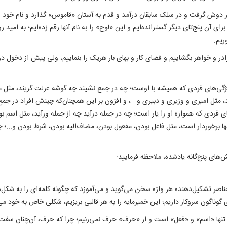
ش گرفت و در سلک سابقان درآمد و قدم به آستان «قاموس» گذارد و نام خود را در
ای آن پنج‌تای دیگر گسترانده‌ایم و این «لوح» را به نام آنها رقم زده‌ایم؛ به امید
ریم.
رادر و خواهر بگشاییم و فضای کار و بهای بار هریک را بنماییم، ولی پیش از دخول
ویژگی‌های فردی که همیشه با اوست؛ چه در جمع نشیند چه گوشه عزلت گزیند، مثل مر
مثل امیری و وزیری و دبیری و...، و افزون بر این همچنان‌که چینش افراد در جمع، گاه
های فردی که همواره او را یار است؛ چه در جمله درآید چه از جمله ورآید، مثل اسم ب
ها برخوردار است، مثل فاعل بودن، مفعول بودن، مضاف‌الیه بودن، شرط بودن و...؛ چینش
نش‌های پنج‌گانه یادشده، ملاحظه فرمایید:
ناصر تشکیل‌دهنده هر واژه سخن می‌گوید و می‌آموزد که چگونه کلمه‌ای را به شکل
های گوناگون سروکار داریم؛ این خمیرمایه را به هر قالبی بریزیم، شکلی خاص به خود 
نها «اسم» و «فعل» است و از «حرف» حرف نمی‌زنیم؛ چرا که حرف، آن‌چنان سفت و 