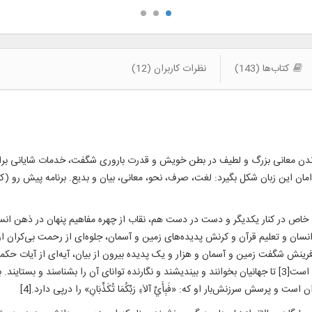
کتاب‌ها (143)
نظرات کاربران (12)
نجاندن معانی بزرگ و لطیف در بطن خویش و قدرت باروری شگفت، خدمات شایانی برای
ن این زبان شکل بگیرد: لغت، صرف، نحو، معانی، بیان و بدیع. برنامه پیش رو (کتا
شی خاص در کنار یکدیگر و دست در دست هم، نقاب از چهره مفاهیم پنهان در ذهن انسان
فرینش شگفت زمین و آسمان و هزار و یک پدیده بیرون از بیان، آیه‌ای از آیات ح
بر صفحه‌ای از صفحات بی‌شمار کتاب آفرینش نگاشته شده است[3] تا جهانیان بخوانند و بیندیشند و نگارنده توانای آن ر
رسش سرزنش‌بار او که: «فَبِأَيِّ آلاَءِ رَبِّکُمَا تُکَذِّبَانِ» را درپی دارد.[4]