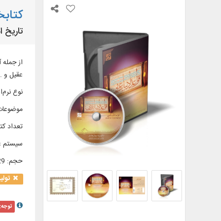
کتابخ
تاریخ ا
از جمله آ
عقیل و ..
نوع نرم‌اف
موضوعات
تعداد کتا
سیستم ع
حجم
:
3/29 
تولی
توجه: