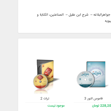
 جواهرالبلاغه – شرح ابن عقیل – الصناعتین، الکتابة و
بویه
قاموس النور 3
تراث 2
دانشنامه ع
228, تومان
موجود نیست
موجود نیست