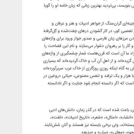
 می‌گسلد، نسخه‌ای شفابخش بنویسد، بی‌تردید بهترین زبانی که زبان خامه او را گویا
جینه‌ای گران‌سنگ از جواهر ادبیات و هنر و عرفان و
 تعصبی کور، در کار گشودن درهای چفت‌شده و گِل‌گرفته
ردن مرزهای زبان فارسی و صدور جواز ورود برای واژه‌های
و کار را بر رهروان دشوار می‌سازند و نام این فضاحت را
راد ما آن است که قرن‌هاست شمار چشمگیری از واژه‌های
 گزیده‌اند و از اهل آن آب و خاک گردیده‌اند که بسیاری
 به گناه اینکه روزی روزگاری از خاک عرب سربرآورده‌اند
 با هزار و یک ترفند و تنفس مصنوعی، حیاتی دروغین در
ی است که اگر دانسته انجام شود جنایت و اگر نادانسته
ن، باعث شده است که در گذر زمان، دانش‌های ادبی
انشاء»، «امثال»، «شعر»، «تاریخ ادبیات»، «لغت»،
یسته‌اند، ولی برخی بایسته نیز هستند و آنان شش‌تایند
حو»، «معانی»، «بیان» و «بدیع».