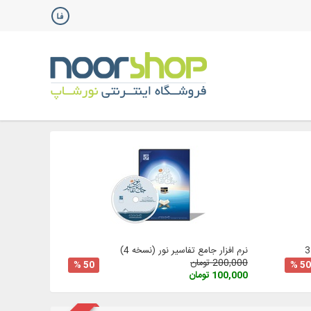
نرم افزار جامع تفاسیر نور (نسخه 4)
200,000 تومان
50 %
50 %
100,000 تومان