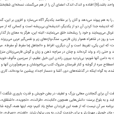
امتی که قرار بود به سفارش رسول توحید همچون پیکری واحد باشد،[9] افتاده و اندک اندک اعضای آن را از هم
ا به هم پیوند می‌دهد و آنان را بر مقاصد یکدیگر آگاه می‌سازد و افزون بر این، گن
 که اندیشه جدا کردن آن دو از یکدیگر، اندیشه‌ای بی‌ریشه است و کسانی که از سر
ال می‌پیمایند و خود را ریشخند خلق می‌نمایند؛ البته این، هرگز به معنای باز گذا
شب و روز در شاهراه هموار زبان فارسی، سنگ‌واژه‌های زبر و نفس‌گیر عربی می‌ریزند 
ست؛ که این یکی، تفریط است و آن دیگری، افراط و «الجاهل إما مفرط أو مفرط». م
د و حتی زاد و ولد کرده‌اند و چنان در سراچه ذهن و زبان و گوش فارسی‌زبانان منزل
ت به دامن آنها شویم؛ بی‌تردید بیرون راندن این خیل عظیم، از سرزمین مألوف خویش
لاح سره از گوشه و کنار قبرستان متروک کتب بی‌نام‌و‌نشان و سرهم‌آوردن آنها و
‌شده، به گواه اینکه در گذشته‌های دور، آشنا و دمساز اجداد پیشین ما بوده‌اند، کار
رافت آن برای گنجاندن معانی بزرگ و لطیف در بطن خویش و قدرت باروری شگفت آ
بند و به بلوغ برسند؛ دانش‌هایی همچون «کتابت»، «قرائت»، «تجوید»، «اشتقاق»، «
رنامه سر آن نیست که از همه این فرزندان صالح یاد کنیم؛ چه، اینها همه، گرچه شا
به مادر خویش مهربان‌تر و برای خدمت کردن به وی پرتوان‌ترند: «لغت»، «صرف»، «ن