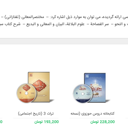
ارسی ارائه گردیده، می توان به موارد ذیل اشاره کرد: – مختصرالمعانی (تفتازانی) –
و النحو – سر الفصاحة – علوم البلاغة، البیان و المعانی و البدیع – شرح کتاب سی
کتابخانه دروس حوزوی (نسخه 2)
تراث 3 (تاریخ اجتماعی)
228,200 تومان
193,200 تومان
200