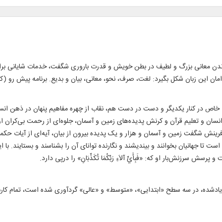
نجاندن معانی بزرگ و لطیف در بطن خویش و قدرت باروری شگفت، خدمات شایانی برای
ن این زبان شکل بگیرد: لغت، صرف، نحو، معانی، بیان و بدیع. برنامه پیش رو (کتا
شی خاص در کنار یکدیگر و دست در دست هم، نقاب از چهره مفاهیم پنهان در ذهن انسان
 و تعلیم قرآن و کرنش پدیده‌های زمین و آسمان، جلوه‌ای از رحمت بی‌کران او در 
فرینش شگفت زمین و آسمان و هزار و یک پدیده بیرون از بیان، آیه‌ای از آیات ح
تا جهانیان بخوانند و بیندیشند و نگارنده توانای آن را بشناسند و بستایند. با این
رزنش‌بار او که: «فَبِأَيِّ آلاَءِ رَبِّکُمَا تُکَذِّبَانِ» را درپی دارد.
ادشده، در سه سطح «ابتدایی»، «متوسط» و «عالی» گردآوری شده است، تمام کاربران