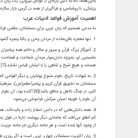
بااین‌همه، گاه به دلیل پاره‌ای از عوامل بیرونی، یک زبان
پزشکی، داروشناسی و فراگیرتر از همه در گرمی بازار مکار
اهمیت آموزش قواعد ادبیات عرب
ما مدعی هستیم که زبان عربی برای مسلمانان، مقامی فراتر
1. تنها معجزه باقی‌مانده از مردان وحی و یکتا پنجره گشوده بر جهان غیب که می‌توان از پشت آن صدای خدا را به وضوح شنید و شاهراه هدایت را دید، قرآن است و زبان قرآن، عربی است.
نخستین او، به‌ویژه دلدل‌سوار میدان شجاعت و فصاحت و
هستند و هیچ شیخ و شاهی را با ایشان قیاس نشاید،[7] همگی به زبان عربی سخن رانده‌اند و گهرهای معانی را در صدف این زبان نشانده‌اند.
3. به شهادت تاریخ، علوم متنوع یونانیان و دیگر اقوامی 
مسلمانان به تشویق قرآن کریم و پیامبراعظم(ص)، سرهای
کثیر، در چنگ نااهل و منا
آن علوم را طویله اسبان سرکش فراموشی‌ می‌نمود.
4. همه دانش‌هایی که در دامن اسلام زاده و بالیده‌اند،
کم اتفاق می‌افتد که جامه‌ای دیگر بپوشند؛ تازه! در طول ز
از وجود آنها شده است و هر جامه دیگری جز جامه عربیت بر
5. زبان اکثریت مسلمانان جهان، عربی است و اگر روزی 