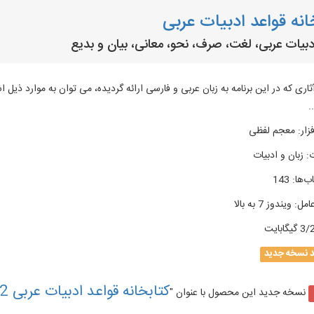
انه قواعد ادبیات عربی
دبیات عربی، لغت، صرف، نحو، معانی، بیان و بدیع
ثاری که در این برنامه به زبان عربی و فارسی ارائه گردیده، می توان به موارد ذیل ا
.
زار
:
معجم لفظی
:
زبان و ادبیات
ب‌ها
:
143
امل
:
ویندوز 7 به بالا
گیگابایت
د نسخه جدید
کتابخانه قواعد ادبیات عربی 2
نسخه جدید این محصول با عنوان "