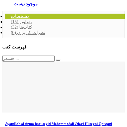
موجود نیست
مشخصات
تصاویر (15)
کتاب‌ها (32)
نظرات کاربران (0)
فهرست کتب
Ayətullah əl-üzma hacı seyid Məhəmmədəli Ələvi Hüseyni Qorqani