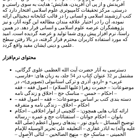
آفریدنش و از پی آن آفریدن، هدایتش؛ هدایت به سوی راستی و
درستی. مرکز تحقیقات کامپیوتری علوم اسلامی افتخار دارد که
کتب ارزشمند اسلامی و انسانی را در قالب کتابخانه دیجیتالی ارائه
نموده، آن را در اختیار علاقه مندان مطالعه این گونه آثار، و نیز
پژوهشگران عرصه علوم اسلامی و انسانی قرار دهد. در همین
راستا، نرم افزار پیش روی شما تولید و عرضه گردیده است. امید
که مورد استفاده کاربران محترم قرار گرفته، در بالا رفتن سطح
علمی و دینی ایشان مفید واقع گردد.
محتوای نرم‌افزار
دسترسی به آثار حضرت آیت الله العظمی علوی گرگانی،
مشتمل بر 32 عنوان کتاب در 54 جلد، به زبان های: «فارسی،
عربی» و «اردو، آذری و ترکی استانبولی (تصویری)»، در
موضوعات: – حضرت زهرا (علیها السلام) – اصول فقه – فقه
– احکام – خمس – مناسک حج – اخلاق و زندگی نامه
دسته بندی کتب بر اساس موضوعات: – فقه – اصول فقه –
احکام – اخلاق – زندگی نامه و متفرقه
ارائه کتاب هایی همچون: – گلچینی از انوار اخلاقی – احکام
بانوان – احکام جوانان – استفتائات حج و عمره – رساله
توضیح المسائل – بانوی نور – پندهای رسول اعظم (صلّی الله
علیه وآله) به اباذر غفاری – التعلیقه علی تحریر الوسیله للإمام
الخمینی – مناسک حج – منهج الصالحین – لئالی الأصول –