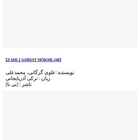
İZAHLI ŞƏRİƏT HÖKMLƏRİ
نویسنده: علوی گرگانی، محمدعلی
زبان : ترکی آذربایجانی
ناشر : [بی‌ نا]