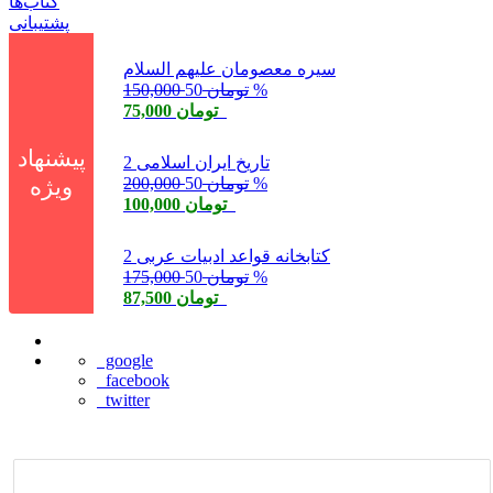
کتاب‌ها
پشتیبانی
سیره معصومان علیهم السلام
50 %
150,000 تومان
75,000 تومان
پیشنهاد
تاریخ ایران اسلامی 2
50 %
200,000 تومان
ویژه
100,000 تومان
کتابخانه قواعد ادبیات عربی 2
50 %
175,000 تومان
87,500 تومان
google
facebook
twitter