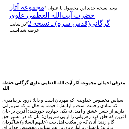
مجموعه آثار
نسخه جدید این محصول با عنوان "
توجه:
حضرت آیت‌الله العظمی علوی
گرگانی(قدس سره) ـ نسخه 2
"در سایت
عرضه شد است.
مجموعه آثار آیت الله العظمی علوی گرگانی حفظه الله
54 جلد کتاب از آثار معظم له در موضوع اصول فقه، فقه، احکام، اخلاق و ...
معرفی اجمالی مجموعه آثار آیت الله العظمی علوی گرگانی حفظه
الله
سپاس مخصوص خداوندی که مهربان است و دانا؛ درود بر پیامبری
که منادی رحمت است و آرامش؛ خوشا به حال ما که سرورانی
داریم از جنس عشق و امید، نه یکی چهارده خورشید؛ آفرین بر جان
آفرین که خلق کرد رهروانی را از پی سروران؛ آنان که در مسیر حق
گام زدند؛ آنان که در مکتب اهل بیت (علیهم السلام) شاگردان
برترند؛ نامشان پرآوازه باد. باز هم سپاس مخصوص خدا برای