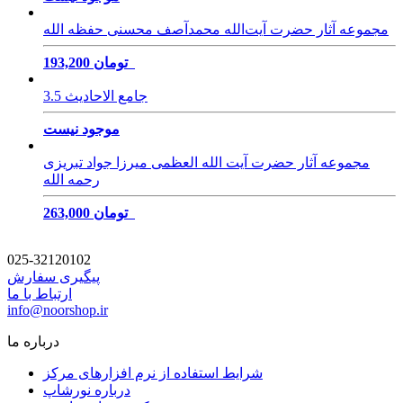
مجموعه آثار حضرت آیت‌الله محمدآصف محسنی حفظه الله
193,200 تومان
جامع الاحادیث 3.5
موجود نیست
مجموعه آثار حضرت آیت‌ الله العظمی میرزا جواد تبریزی
رحمه الله
263,000 تومان
025-32120102
پیگیری سفارش
ارتباط با ما
info@noorshop.ir
درباره ما
شرایط استفاده از نرم افزارهای مرکز
درباره نورشاپ