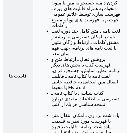
کردن دامنه جستجو به متن یا متون
دلخواه به همراه قابلیت های ویژه ـ
فهرست سازی توسط علائم عمومی
جهت تهیه فهرست های پویا و متنوع
از كلمات
لغت نامه ـ متن کامل چند دوره لغت
نامه با امکان دسترسی به ریشه و
مشتق کلمات ـ ارتباط واژگان متون
با لغت نامه های برنامه، جهت فهم
آسان معنا
پژوهش فعال ـ ارتباط متن و
فهرست كتب با بخش های دیگر
برنامه، نظیر: نمایش، جستجو، قرآن،
قابلیت ها
لغت نامه یا کتاب نامه ـ قابلیت
انتقال متن انتخابی به حافظه جانبی
یا محیط Ms-word
كتاب شناسی یا كتاب نامه ـ
دسترسی به اطلاعات مفیدی درباره
نسخه شناسی هر یك از كتب
یادداشت برداری ـ امكان انتقال متن
یا فهرست مورد نظر به قسمت
یادداشت برنامه ـ قابلیت ذخیره
‌سازی و ویرایش متن انتقالی در