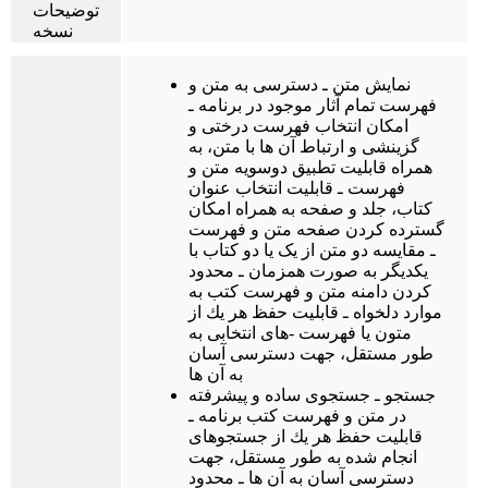
توضیحات
نسخه
نمایش متن ـ دسترسی به متن و
فهرست تمام آثار موجود در برنامه ـ
امكان انتخاب فهرست درختی و
گزینشی و ارتباط آن ها با متن، به
همراه قابلیت تطبیق دوسویه متن و
فهرست ـ قابلیت انتخاب عنوان
كتاب، جلد و صفحه به همراه امكان
گسترده كردن صفحه متن و فهرست
ـ مقایسه دو متن از یک یا دو کتاب با
یکدیگر به صورت همزمان ـ محدود
كردن دامنه متن و فهرست کتب به
موارد دلخواه ـ قابلیت حفظ هر یك از
متون یا فهرست -های انتخابی به
طور مستقل، جهت دسترسی ‌آسان
به آن ها
جستجو ـ جستجوی ساده و پیشرفته
در متن و فهرست كتب برنامه ـ
قابلیت حفظ هر یك از جستجوهای
انجام ‌شده به طور مستقل، جهت
دسترسی ‌آسان به آن ها ـ محدود