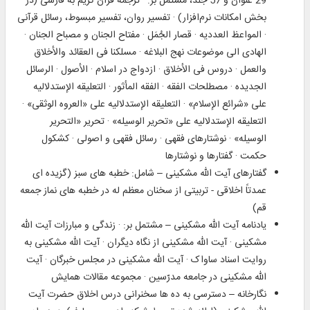
29 عنوان و 57 جلد، مشتمل بر: · ترجمه قرآن کریم به فارسی (در
بخش امکانات نرم‌افزار) · تفسیر روان، تفسیر مبسوط، رسائل قرآنى
· المواعظ العددیه · قصار الجُمَل · مفتاح الجنان و مصباح الجنان ·
الهادی الى موضوعات نهج البلاغه · مسلکنا فی العقائد والأخلاق
والعمل · دروس فی الأخلاق · ازدواج در اسلام · الأصول · الرسائل
الجدیده · مصطلحات الفقه · الفقه المأثور · التعلیقه الإستدلالیه
على «شرائع الإسلام» · التعلیقه الإستدلالیه على «العروه الوثقى» ·
التعلیقه الإستدلالیه على «تحریر الوسیله» · تحریر «التحریر
الوسیله» · نوشتارهاى فقهى · رسائل فقهى و اصولى · کشکول
حکمت · گفتارها و نوشتارها
گفتارهای آیت الله مشکینی – شامل: خطبه های سبز (گزیده ای
عمدتاً اخلاقی - تربیتی از سخنان معظم له در خطبه های نماز جمعه
قم)
یادنامه آیت الله‏ مشکینى – مشتمل بر: · زندگى و مبارزات آیت الله‏
مشکینى · آیت الله‏ مشکینى از نگاه دیگران · آیت الله‏ مشکینى به
روایت اسناد ساواک · آیت الله‏ مشکینى در مجلس خبرگان · آیت
الله‏ مشکینى در جامعه مدرّسین · مجموعه مقالات همایش
نگارخانه – دسترسی به ده ها سخنرانی درس اخلاق حضرت آیت