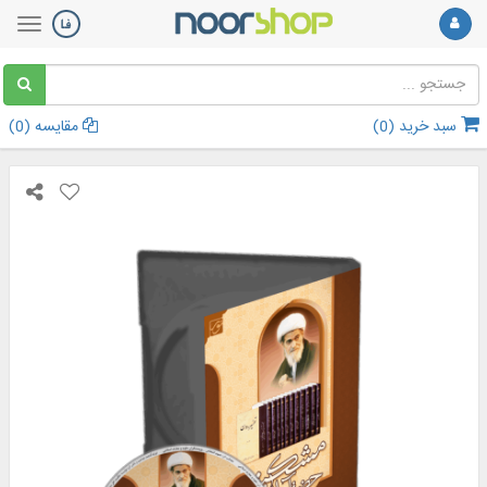
سبد خرید (
0
)
مقایسه (
0
)