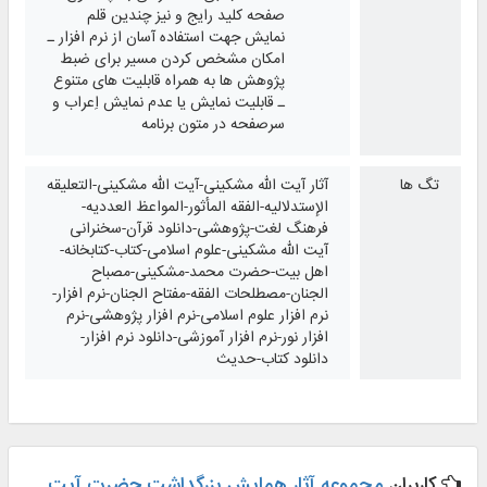
صفحه‌ کلید رایج و نیز چندین قلم
نمایش جهت استفاده آسان از نرم افزار ـ
امکان مشخص کردن مسیر برای ضبط
پژوهش ها به همراه قابلیت های متنوع
ـ قابلیت نمایش یا عدم نمایش اِعراب و
سرصفحه در متون برنامه
تگ ها
آثار آیت الله مشکینی-آیت الله مشکینی-التعلیقه
الإستدلالیه-الفقه المأثور-المواعظ العددیه-
فرهنگ لغت-پژوهشی-دانلود قرآن-سخنرانی
آیت الله مشکینی-علوم اسلامی-کتاب-کتابخانه-
اهل بیت-حضرت محمد-مشکینی-مصباح
الجنان-مصطلحات الفقه-مفتاح الجنان-نرم افزار-
نرم افزار علوم اسلامی-نرم افزار پژوهشی-نرم
افزار نور-نرم افزار آموزشی-دانلود نرم افزار-
دانلود کتاب-حدیث
کاربران
مجموعه آثار همایش بزرگداشت حضرت آیت