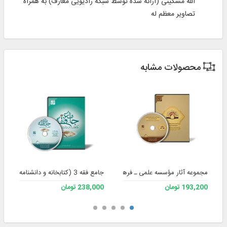
الله مشکینی (ارائه شده توسط شبکه رادیویی معارف) به همراه
تصاویر معظم له
محصولات مشابه
مجموعه آثار مؤسسه علمی ـ فرهنگی دارالحدیث
جامع فقه 3 (کتابخانه و دانشنامه تخصصی فقه)
193,200 تومان
238,000 تومان