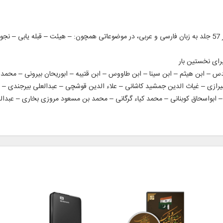
متن كامل 50 عنوان كتاب و رساله چاپی و خطّی در 57 جلد به زبان فارسی و عربی، در موضوعاتی همچون: – هیئت –
س – ابن‌ هیثم – ابن‌ سینا – ابن‌ طاووس – ابن‌ قتیبه – ابوریحان بیرونی – محمد‌ ب
رازی – غیاث‌ الدین جمشید كاشانی – علاء الدین قوشچی – عبدالعلی بیرجندی – ن
 – ابواسحاق كوبنانی – محمد كیاء گرگانی – م‍ح‍مد بن‌‌ م‍س‍ع‍ود م‍روزی‌ ب‍خ‍اری‌ – ع