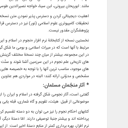
مانند: ابوریحان بیرونی، ابن سینا، خواجه نصیرالدین طو
اهمّیت دیجیتالی کردن و دسترس‌ پذیر نمودن متن نسخه ‌
تحقیقات کامپیوتری علوم اسلامی (نور) نیز در دسترس قرار 
پژوهشگران مقدور نیست.
نخستین نسخه از کتابخانۀ نرم ‌افزار «نجوم در اسلام و ای
مرتبط با آنها است که در میراث اسلامی و بومی ما شکل گرف
در این مجموعه، بیشتر از میان چند نسخۀ مختلف گزینش شد
‌های تاریخی علم نجوم در این سرزمین آشنا شوند و سنّت ع
‌های موجود، مناسب ‌ترین آنها را با توجه به خصیصه ‌های
مشخص و مدوّنی ارائه کنند؛ البته در مواردی هم عناوین
* آثار منجّمان مسلمان:
گفتنی است، آثار نجومی شکل ‌گرفته در اسلام و ایران را 
موضوعاتی از قبیل: هیئت، تقویم و گاه ‌شماری، قبله‌ یاب
کتابهای احکام نجوم را نیز می‌ توان به دو دسته تقسیم ک
پرداخته ‌اند و بیشتر جنبۀ توصیفی دارند. امّا دستۀ دیگ
نرم ‌افزار، بهره ‌برداری کمتر از منابع دستۀ اخیر است. از