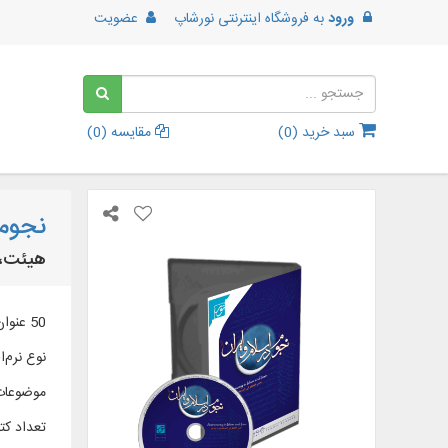
ورود
به
فروشگاه اینترنتی نورشاپ
عضویت
سبد خرید (
0
)
مقایسه (
0
)
نجوم 
هیئت، ق
50 عنوان كتاب و رساله چاپی و خطّی در 57 جلد به زبان فارسی و عربی، در موضوعاتی همچون: هیئت، قبله‌ یابی، نجوم در قرآن، آلات رصدی و ...
نوع نرم‌اف
موضوعات
تعداد کتا