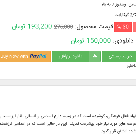
امل
:
ویندوز 7 به بالا
گیگابایت
قیمت محصول:
193,200
تومان
276,000
30 %
دانلودی:
150,000
تومان
خریـد پسـتی
دانلود نرم‌افزار
Buy Now with
اخلی
نهاد فعال فرهنگی، كوشیده است كه در زمینه علوم اسلامی و انسانی، آثار ارزشمند 
ر عرصه های مورد نیاز خود پیشرفت نمایند. این در حالی است كه در اقدامی ارزشمند،
اده ایشان قرار گیرد.