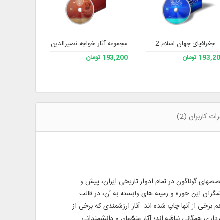
جغرافیای جهان اسلام 2
مجموعه آثار خواجه نصیرالدین طوسی رحمه الله 2
ت
193, تومان
193,200 تومان
موجود نیست
ات کاربران (2)
تخصصهای گوناگون در تمام ادوار تاریخی ایران، پیش و
گران این حوزه و زمینه ‌های وابسته به آن، در قالب
برخی از آنها چاپ شده ‌اند. آثار ارزشمندی که برخی از
اری همگانی نیافته ‌اند؛ آثار منجّمان و دانشمندانی