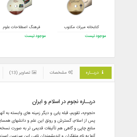
کتابخانه میراث مکتوب
فرهنگ اصطلاحات علوم
موجود نیست
موجود نیست
دربــاره
مشخصات
تصاویر (13)
دربــاره نجوم در اسلام و ایران
«نجوم»، تقویم، قبله ‌یابی و دیگر زمینه ‌های وابسته به 
پس از اسلام، گسترش و رونق این علم و دانشهای همسایۀ آن
منابع چاپی و گاهی هم تألیفات قدیمی تر به صورت نسخه ‌ه
آنها به نام متفکران و اندیشمندان نامی این سرزمین است، ه