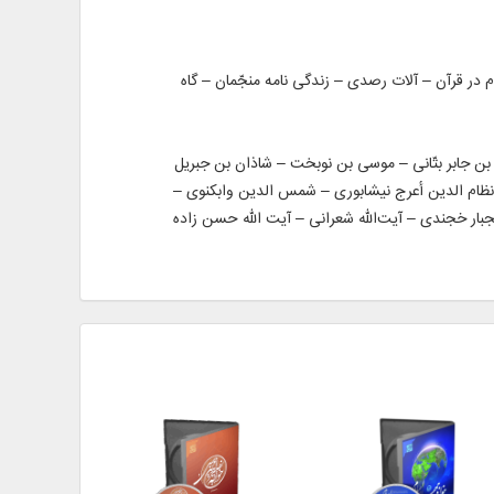
 قبله‌ یابی – نجوم در قرآن – آلات رصدی – زندگی‌ نامه منجّمان – گاه‌
ن‌ جابر بتّانی – موسی‌ بن‌ نوبخت – شاذان‌ بن‌ جبریل
ظام‌ الدین أعرج نیشابوری – شمس‌ الدین وابكنوی –
بدالجبار خجندی – آیت‌الله شعرانی – آیت الله حسن‌ زاده