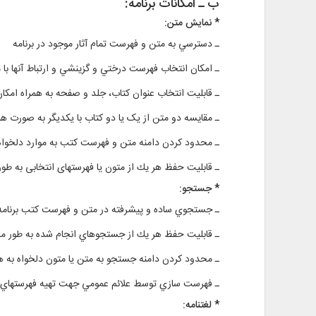
ب ـ امكانات برنامه:
* نمايش متن:
ـ دسترسي به متن و فهرست تمام آثار موجود در برنامه
ـ امكان انتخاب فهرست درختي و گزينشي و ارتباط آنها با
ـ قابليت انتخاب عنوان كتاب، جلد و صفحه به همراه ام
ـ مقايسه دو متن از یک یا دو کتاب با یکدیگر به صورت ه
ـ محدود كردن دامنه متن و فهرست کتب به موارد دلخواه
ـ قابليت حفظ هر يك از متون یا فهرستهای انتخابی به طو
* جستجو:
ـ جستجوي ساده و پيشرفته در متن و فهرست كتب برنامه
ـ قابليت حفظ هر يك از جستجوهاي انجام ‌‌شده به طور م
ـ محدود کردن دامنه جستجو به متن یا متون دلخواه به همر
ـ فهرست‌ سازي توسط علائم عمومي جهت تهيه فهرستهاي پو
* لغتنامه: