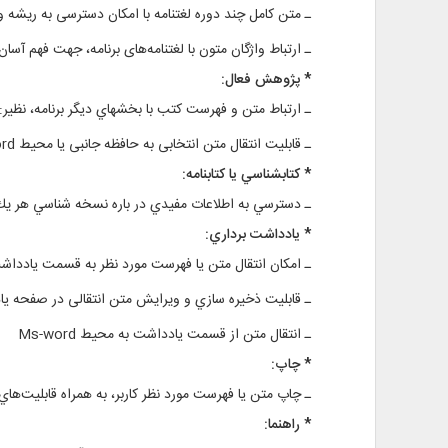
ـ متن کامل چند دوره لغتنامه با امکان دسترسی به ريشه 
ـ ارتباط واژگان متون با لغتنامه‌های برنامه، جهت فهم آسان 
* پژوهش فعال:
ـ ارتباط متن و فهرست كتب با بخشهاي دیگر برنامه، نظیر: 
ـ قابليت انتقال متن انتخابی به حافظه جانبی یا محیط Ms-word
* كتابشناسي يا كتابنامه:
ـ دسترسي به اطلاعات مفيدي در باره نسخه شناسي هر يك
* يادداشت‌ برداري:
ـ امكان انتقال متن یا فهرست مورد نظر به قسمت یادداشت
ـ قابلیت ذخيره ‌سازي و ويرايش متن انتقالی در صفحه ی
ـ انتقال متن از قسمت یادداشت به محيط Ms-word
* چاپ:
ـ چاپ متن یا فهرست مورد نظر کاربر، به همراه قابليت‌هاي
* راهنما: