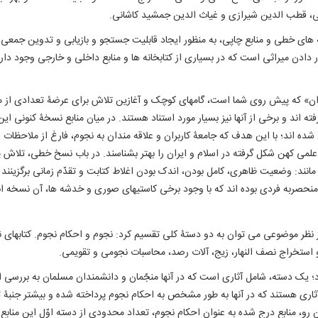
سی، قطب ‌الدین شیرازی و غیاث ‌الدین جمشید کاشانی.
های خطی و منابع چاپی، به منظور ایجاد قابلیت جستجو و بازیابی و تدوین جمعی 
دادن میراثی است که در بسیاری از کتابخانه ‌ها و منابع داخلی و خارجی وجود دارد؛ 
ران» که پیش روی شما است، گامهای کوچک و آغازین تلاش برای عرضۀ تعدادی از منابع
ته ‌اند و برخی از آنها نیز بسیار مورد استناد هستند. در میان منابع نسخۀ کنونی 
ه ‌اند؛ با این هدف که جامعۀ کاربران و علاقه ‌مندان به نجوم، فارغ از ملاحظات
لمی کهن شکل ‌گرفته در اسلام و ایران را بهتر بشناسند. در باب نسخ خطی، تلاش پ
ی مانند: وضعیت ظاهری، کامل بودن، اندک بودن اغلاط کتابت و تقدّم زمانی برگزینند
 منحصربه ‌فردی بوده ‌اند که با وجود برخی کاستیهای صوری و خدشه ‌ها، آن نسخ
از نظر موضوعی می ‌توان به دو دستۀ کلی تقسیم کرد: نجوم و احکام نجوم. کتابهای
ی و استخراج نصف النهار، زیج، آلات رصد، محاسبات نجومی و تقویمی.
رد؛ یک دسته، شامل آثاری است که در آنها منجّمان و دانشمندان مسلمان به بررسی 
ر، آثاری هستند که در آنها به طور مشخص به احکام نجوم پرداخته شده و بیشتر جنبۀ
 این رو، منابع درج ‌شده به عنوان احکام نجوم، تعداد محدودی از دسته اوّل این مناب