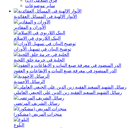
فرق اسلامی (23)
سایر موضوعات
الأنوار الإلهیة فی المسائل العقائدیة
الأوزان و المقادیر
البنک اللاربوي في الإسلام
توضیح البیان في تسهیل الأوزان
الحلیة في حرمة حلق اللحیة
الدر المنضود في معرفة صیغ النیات و الإیقاعات و العقود
الرسائل الأحمدیة
رسائل الشهید السعید الفقیه زین الدین علي الجبعي العاملي
رسائل الشریف المرتضی
منجزات المریض (مشکور)
البلوغ