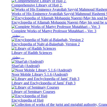
Comprehensive Library of Hajj 2.
Works of His Eminence Ayatollah Sayyid Mahmoud Hashemi 
Encyclopedia of Allamah Mohaqqiq Naeeni (May his soul be sa
Complete Works of Martyr Professor Mutahhari – Ver. 3
بیشتر ...
Encyclopedia of Nahj al-Balaghah, Version 2
Library of Hadith Sciences
بیشتر ...
Shari'ah (Android)
Noor Mobile Library 5.1.6 (Android)
Library and Enclyclopedia of Jami` Fiqh 3
Library of Seminary Courses
Encyclopedia of Hajj