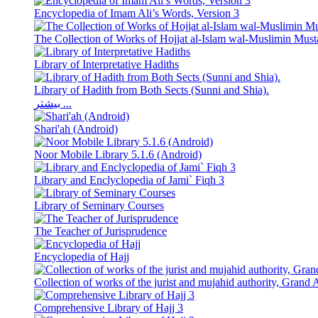
Encyclopedia of Imam Ali’s Words, Version 3
The Collection of Works of Hojjat al-Islam wal-Muslimin Mu
Library of Interpretative Hadiths
Library of Hadith from Both Sects (Sunni and Shia).
بیشتر ...
Shari'ah (Android)
Noor Mobile Library 5.1.6 (Android)
Library and Enclyclopedia of Jami` Fiqh 3
Library of Seminary Courses
The Teacher of Jurisprudence
Encyclopedia of Hajj
Collection of works of the jurist and mujahid authority, Gran
Comprehensive Library of Hajj 3