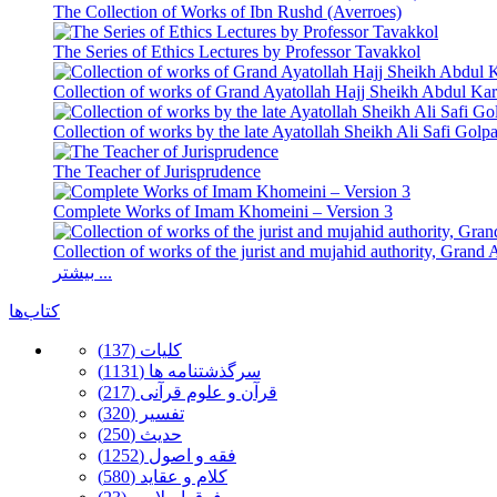
The Collection of Works of Ibn Rushd (Averroes)
The Series of Ethics Lectures by Professor Tavakkol
Collection of works of Grand Ayatollah Hajj Sheikh Abdul Ka
Collection of works by the late Ayatollah Sheikh Ali Safi Golp
The Teacher of Jurisprudence
Complete Works of Imam Khomeini – Version 3
Collection of works of the jurist and mujahid authority, Gran
بیشتر ...
کتاب‌ها
كلیات (137)
سرگذشتنامه ها (1131)
قرآن و علوم قرآنی (217)
تفسیر (320)
حدیث (250)
فقه و اصول (1252)
كلام و عقاید (580)