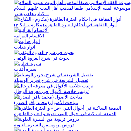
موسوعة الفقه الإسلامي طبقا لمذهب أهل البیت علیهم السلام
کتاب های بیشتر ...
أنوار الفقاهة في أحکام العترة الطاهرة (مکارم - النکاح)
الأقسام القرآنية
انوار هدايت
بحوث في شرح العروة الوثقی
سيره آفتاب
تفصیل الشریعة في شرح تحریر الوسیلة
ترتيب خلاصة الأقوال في معرفة الرجال
مباحث الأصول (محمد باقر الصدر)
الدمعة الساکبة في أحوال النبي «ص» و العترة الطاهرة
دروس تربویة من السیرة العلویة