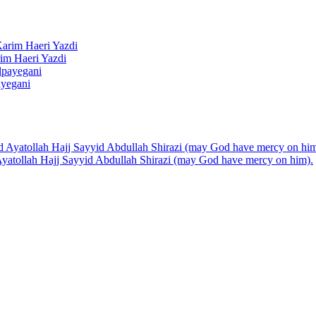
rim Haeri Yazdi
ayegani
d Ayatollah Hajj Sayyid Abdullah Shirazi (may God have mercy on him).