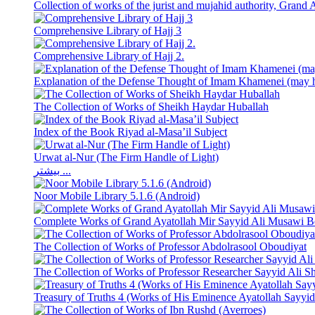
Collection of works of the jurist and mujahid authority, Gran
Comprehensive Library of Hajj 3
Comprehensive Library of Hajj 2.
Explanation of the Defense Thought of Imam Khamenei (may 
The Collection of Works of Sheikh Haydar Huballah
Index of the Book Riyad al-Masa’il Subject
Urwat al-Nur (The Firm Handle of Light)
بیشتر ...
Noor Mobile Library 5.1.6 (Android)
Complete Works of Grand Ayatollah Mir Sayyid Ali Musawi B
The Collection of Works of Professor Abdolrasool Oboudiyat
The Collection of Works of Professor Researcher Sayyid Ali Sh
Treasury of Truths 4 (Works of His Eminence Ayatollah Sayyid