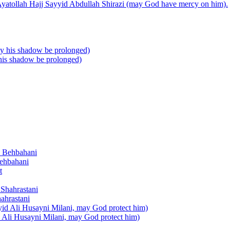
d Ayatollah Hajj Sayyid Abdullah Shirazi (may God have mercy on him).
his shadow be prolonged)
ehbahani
ahrastani
 Ali Husayni Milani, may God protect him)