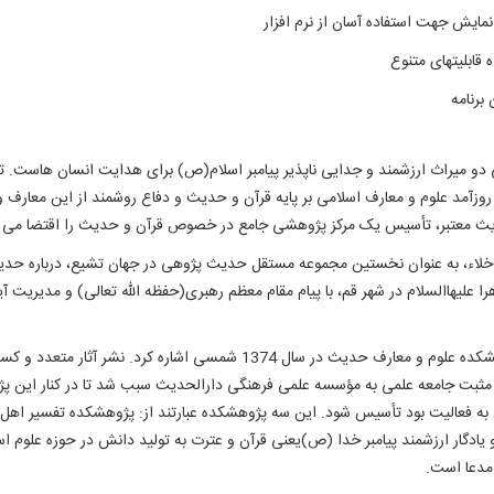
نمايش جهت استفاده آسان از نرم افزار
ابليتهای متنوع
برنامه
ی دو میراث ارزشمند و جدایی ناپذیر پیامبر اسلام(ص) برای هدایت انسان هاست
روزآمد علوم و معارف اسلامی بر پایه قرآن و حدیث و دفاع روشمند از این معارف و
حادیث معتبر، تأسیس یک مرکز پژوهشی جامع در خصوص قرآن و حدیث را اقتضا می ن
اء، به عنوان نخستین مجموعه مستقل حدیث پژوهی در جهان تشیع، درباره حدیث
ه حضرت فاطمه زهرا عليهاالسلام در شهر قم، با پیام مقام معظم رهبری(حفظه الله تعالی) و 
از مهمترین اقدامات مؤسسه می توان به راه اندازی پژوهشکده علوم و معارف ح
ثبت جامعه علمی به مؤسسه علمی فرهنگی دارالحدیث سبب شد تا در کنار این پژو
 فعالیت بود تأسیس شود. این سه پژوهشکده عبارتند از: پژوهشکده تفسیر اهل 
 یادگار ارزشمند پیامبر خدا (ص)یعنی قرآن و عترت به تولید دانش در حوزه علوم اس
 مدعا است.