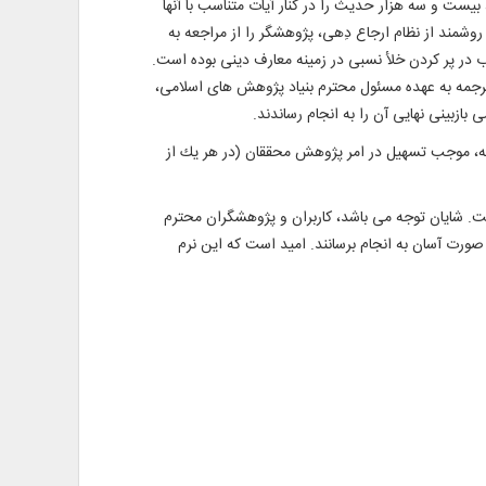
ت و سه هزار حديث را در كنار آيات متناسب با آنها
استفاده روشمند از نظام ارجاع دِهى، پژوهشگر را از مراجعه به
 در پر كردن خلأ نسبى در زمينه معارف دينى بوده است.
رجمه به عهده مسئول محترم بنياد پژوهش هاى اسلامى،
ازبينى نهايى آن را به انجام رساندند.
شته، موجب تسهيل در امر پژوهش محققان (در هر يك از
ست. شايان توجه می باشد، كاربران و پژوهشگران محترم
صورت آسان به انجام برسانند. اميد است كه اين نرم