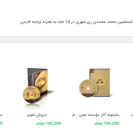
محمدی ری ‌شهری در 14 جلد به همراه ترجمه فارسی
م
مجموعه آثار مؤسسه علمی ـ فرهنگی دارالحدیث
سروش علوی
مج
193,200 تومان
193,200 تومان
200