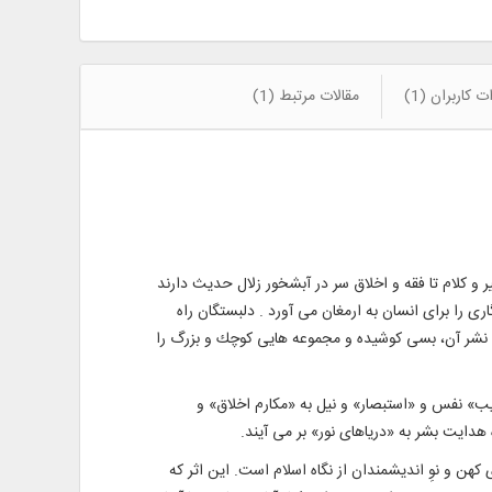
ت کاربران (1)
مقالات مرتبط (1)
و کلام تا فقه و اخلاق سر در آبشخور زلال حديث دارند
رى را براى انسان به ارمغان مى آورد . دلبستگان راه
 و نشر آن، بسى كوشيده و مجموعه هايى كوچك و بزرگ را
يب» نفس و «استبصار» و نيل به «مكارم اخلاق» و
 هدايت بشر به «درياهاى نور» بر مى آيند.
ن و نوِ انديشمندان از نگاه اسلام است. اين اثر كه