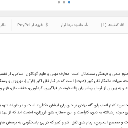
کتاب‌ها (1)
دانلود نرم‌افزار
خرید از PayPal
نظرا
ع علمی و فرهنگى مسلمانان است. معارف دينى و علوم گوناگون اسلامى، از تفسير 
ميراث ماندگار ثقل كبير (عترت) است كه در كنار ثقل اكبر (قرآن)، بهروزى و رستگا
ه و به پيروى از فرمان پيشوايان پاك خود، در فراگيرى، گردآورى، حفظ، نقل، فهم
حاسن» كلام ائمه:براى گام نهادن بر جاى پاى ايشان «كافى» است و در طريقه «تهذ
ى خردِ» رهيافته به دين، كارآست و اين «ستاره هاى فروزان» امامت اند كه از عهده
 «مجمع البحرينِ» پيام هاى ثقل اكبر و كبير كه در پى پاسخگويى به پرسش هاى كه