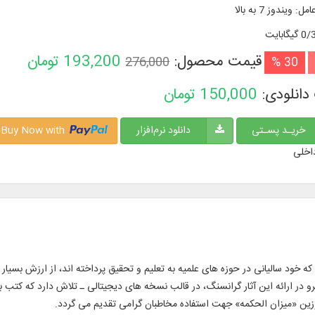
امل
:
ویندوز 7 به بالا
گیگابایت
قیمت محصول:
193,200
تومان
276,000
30 %
دانلودی:
150,000
تومان
خریـد پسـتی
دانلود نرم‌افزار
Buy Now with
اخلی
 که خود سالیانی در حوزه های علمیه به تعلیم و تحقیق پرداخته اند، از ارزش بسیار 
 در ارائه این آثار گرانسنگ، در قالب نسخه های دیجیتالی ـ تلاش دارد که کتب با 
وزین «میزان الحکمه» جهت استفاده مخاطبان گرامی تقدیم می گردد.