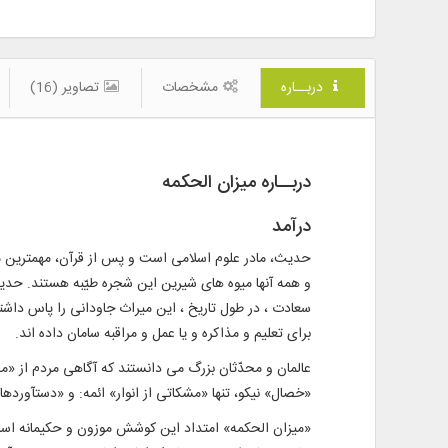
دربــاره
مشخصات
تصاویر (16)
دربــاره میزان الحکمه
درآمد
حديث، مادر علوم اسلامى است و پس از قرآن، مهمترين منب
و همه آنها ميوه هاى شيرين اين شجره طيّبه هستند. حديث، 
سعادت ، در طول تاريخ ، اين ميراث جاودانى را پاس داشت
براى تعليم و مذاكره و يا عمل و مراقبه سامان داده اند.
عالمان و محدّثان بزرگ مى دانستند كه آگاهى مردم از «م
«خصال» نيكو، تنها «مشكاتى از انوار» ائمه: و «دستآوردها
«ميزان الحكمه» امتداد اين كوشش موزون و حكيمانه است و