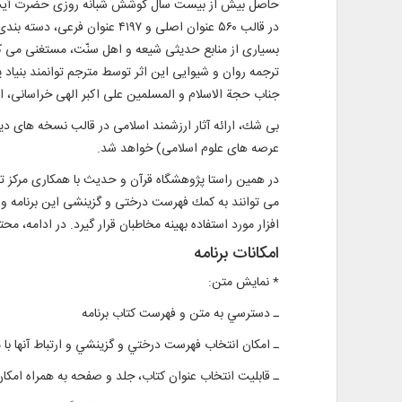
حاصل بيش از بيست سال كوشش شبانه روزى حضرت آیت الله
در قالب ۵۶۰ عنوان اصلى و ۹۷
بسيارى از منابع حديثى شيعه و اهل سنّت، مستغنى مى كن
ترجمه روان و شیوایی این اثر توسط مترجم توانمند بنی
جناب حجة الاسلام و المسلمين على اكبر الهى خراسانى، از
بی شك، ارائه آثار ارزشمند اسلامی در قالب نسخه های د
عرصه های علوم اسلامی) خواهد شد.
در همین راستا پژوهشگاه قرآن و حدیث با همکاری مركز تح
می توانند به كمك فهرست درختی و گزينشی اين برنامه و ن
افزار مورد استفاده بهينه مخاطبان قرار گيرد. در ادامه، مح
امكانات برنامه
* نمايش متن:
ـ دسترسي به متن و فهرست کتاب برنامه
ـ امكان انتخاب فهرست درختي و گزينشي و ارتباط آنها با
ـ قابليت انتخاب عنوان كتاب، جلد و صفحه به همراه ام