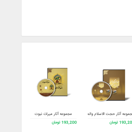
مجموعه آثار میراث نبوت
موعه آثار حجت الاسلام والمسلمین شیخ محمدکاظم عبداللهی محمودی
مجموعه آثار
193, تومان
193,200 تومان
193,200 تومان