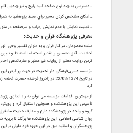
ـ دسترسي به چند نوع صفحه‌ كليد رايج و نيز چندين قلم 
ـ امكان مشخص كردن مسير براي ضبط پژوهشها به همراه ق
ـ قابلیت نمایش یا عدم نمایش اِعراب و سرصفحه در متون 
معرفی پژوهشگاه قرآن و حدیث:
سنت معصومان، در کنار قرآن و به عنوان تفسیر وحی اله
احادیث، قابل تحسین و تقدیر است، اما استنباط و تبیین 
کردن روایات معتبر از روایات غیر معتبر و سازماندهی ا
مؤسسه علمی_فرهنگی دارالحدیث در جهت پر کردن این خل
در تاریخ 22/08/1374 در زادروز فرخند
کرد.
تأسیس این پژوهشکده و همچنین استقبال گرم و رویکرد م
گروه و واحد در پژوهشکده علوم و معارف حدیث مشغول به
روان شناسی اسلامی. این پژوهشکده ها برآنند تا برپایه دو
پژوهشگران و اساتید مبرّز در این حوزه خود دلیلی بر این