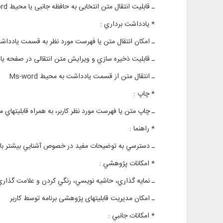
ـ قابليت انتقال متن انتخابی به حافظه جانبی یا محیط Ms-word
* يادداشت برداري :
ـ امكان انتقال متن یا فهرست مورد نظر به قسمت یادداشت
ـ قابلیت ذخيره ‌سازي و ويرايش متن انتقالی در صفحه ی
ـ انتقال متن از قسمت یادداشت به محيط Ms-word
* چاپ :
ـ چاپ متن یا فهرست مورد نظر کاربر، به همراه قابليتهاي م
* راهنما :
ـ دسترسي به توضيحات مفيد در خصوص آشنايي بيشتر با 
* امكانات پژوهشي :
ـ نمايه‌ گذاري، حاشيه نويسي، رنگي كردن و علامت گذاري
ـ امکان مدیریت قابلیتهای پژوهشی برنامه توسط کاربر
* امكانات جانبي :