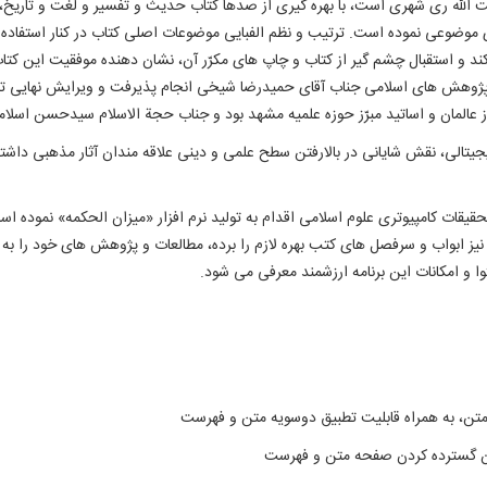
 رى شهرى است، با بهره گيرى از صدها كتاب حديث و تفسير و لغت و تاريخ، بيس
۴۱ عنوان فرعى، دسته بندى موضوعى نموده است. ترتيب و نظم الفبايى موضوعات اصلى كتاب در كنار 
د و استقبال چشم گير از كتاب و چاپ هاى مكرّر آن، نشان دهنده موفقيت اين كتاب
اد پژوهش های اسلامی جناب آقای حمیدرضا شیخی انجام پذیرفت و ویرایش نهایی ت
 عالمان و اساتيد مبرّز حوزه علميه مشهد بود و جناب حجة الاسلام سيدحسن اسلامى ب
يجيتالی، نقش شايانی در بالارفتن سطح علمی و دينی علاقه مندان آثار مذهبی دا
قيقات كامپيوتری علوم اسلامی اقدام به توليد نرم افزار «میزان الحکمه» نموده ا
يز ابواب و سرفصل های كتب بهره لازم را برده، مطالعات و پژوهش های خود را به 
توا و امكانات اين برنامه ارزشمند معرفی می شود.
 متن، به همراه قابليت تطبیق دوسویه متن و فهرست
كان گسترده كردن صفحه متن و فهرست