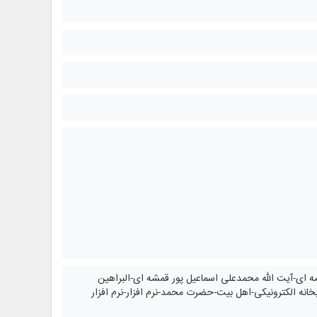
مشه ای-آیت الله محمدعلی اسماعیل پور قمشه ای-البراهين
انه الکترونیکی-اهل بیت-حضرت محمد-نرم افزار-نرم افزار