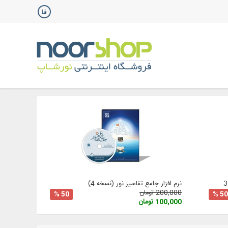
نرم افزار جامع تفاسیر نور (نسخه 4)
200,000 تومان
50 %
50 %
100,000 تومان