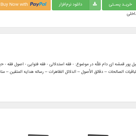
خریـد پسـتی
دانلود نرم‌افزار
Buy Now with
اخلی
لباقيات الصالحات – دقائق الأصول – الدلائل الظاهرات – رساله هدايه المتقين –