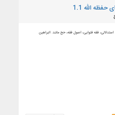
فظه الله 1.1
 فقه استدلالی، فقه فتوایی، اصول فقه، حج مانند: البراهين