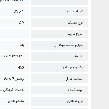
ممکن است برخی
تعداد دیسک
1 DVD
نوع دیسک
CD
تاریخ تولید
دارای نسخه شبکه ای
بله
شناسه
8-02202-023821
فضای مورد نیاز
450
سیستم عامل
ویندوز 7 به بالا
تولید کننده
خدمات فرهنگی مرک
نوع نرم‌افزار
معجم لفظی