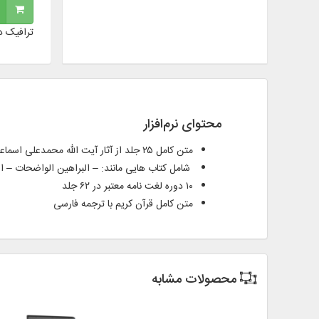
ترافیک د
محتوای نرم‌افزار
متن کامل ۲۵ جلد از آثار آیت الله محمدعلی اسماعیل پور قمشه ای دام ظلّه در موضوع: - فقه استدلالی - فقه فتوایی - اصول فقه - حج
شامل کتاب هایی مانند: – البراهين الواضحات – ا
۱۰ دوره لغت نامه معتبر در ۶۲ جلد
متن کامل قرآن کریم با ترجمه فارسی
محصولات مشابه