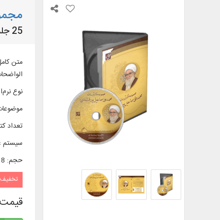
مجموع
25 جلد کتاب در موضوعات فقه استدلالی، فقه فتوایی، اصول فقه و حج
الواضحات،
نوع نرم‌اف
موضوعات
تعداد کتا
سیستم ع
حجم
:
0/18 
تخفیف
قیمت 