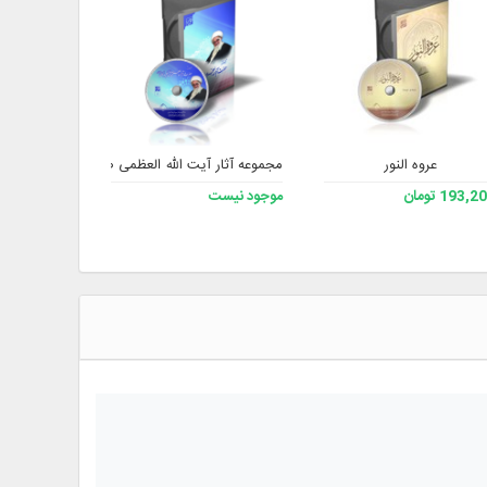
عروه النور
مجموعه آثار آیت الله العظمی صافی گلپایگانی (ره)
مجموعه آثار
193, تومان
موجود نیست
موجود نیست