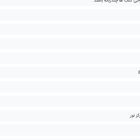
 کتاب ها چندزبانه باشند.
ز نور