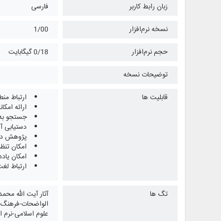
زبان رابط کاربر
فارسی
نسخه نرم‌افزار
1/00
حجم نرم‌افزار
0/18 گیگابایت
توضیحات نسخه
قابلیت ها
ارتباط منط
ارائه امک
جستجو به و
دستیابی آ
پژوهش در 
امکان تنظ
امکان یاد
ارتباط لغت
تگ ها
آثار آیت الله محم
الواضحات-فرهنگ لغ
علوم اسلامی-نرم اف