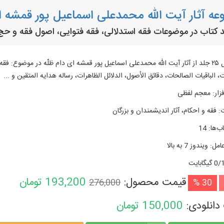
ه آثار آیت الله محمدعلی اسماعیل پور قمشه ای ح
متن کامل ۲۵ جلد از آثار آیت الله محمدعلی اسماعیل پور قمشه ای دام ظلّه در موضوع:
 الباقيات الصالحات، دقائق الأصول، الدلائل الظاهرات، رساله هدايه المتقين و ...
زار
:
معجم لفظی
:
فقه و احکام، آثار اندیشمندان و بزرگان
ب‌ها
:
14
امل
:
ویندوز 7 به بالا
گیگابایت
قیمت محصول:
193,200
تومان
276,000
30 %
دانلودی:
150,000
تومان