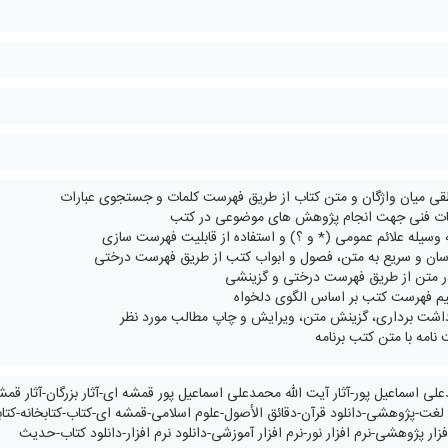
قی میان واژگان و متن کتاب از طریق فهرست کلمات و جستجوی عبارات
انات فنی جهت انجام پژوهش های موضوعی در کتب
سیله علائم عمومی (* و ؟) و استفاده از قابلیت فهرست سازی
سان و سریع به متن، فصول و ابواب کتب از طریق فهرست درختی
متن از طریق فهرست درختی و گزینشی
یم فهرست کتب بر اساس الگوی دلخواه
داشت برداری، گزینش متن، ویرایش و چاپ مطالب مورد نظر
 نامه با متن کتب برنامه
دعلی اسماعیل پور-آثار آیت الله محمدعلی اسماعیل پور قمشه ای-آثار بزرگان-آثار ق
ت-پژوهشی-دانلود قرآن-دقائق الأصول-علوم اسلامی-قمشه ای-کتاب-کتابخانه-کتابخ
زار پژوهشی-نرم افزار نور-نرم افزار آموزشی-دانلود نرم افزار-دانلود کتاب-حدیث