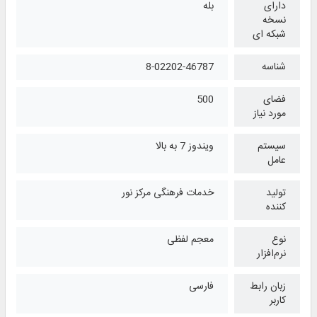
دارای
بله
نسخه
شبکه ای
شناسه
8-02202-46787
فضای
500
مورد نیاز
سیستم
ویندوز 7 به بالا
عامل
تولید
خدمات فرهنگی مرکز نور
کننده
نوع
معجم لفظی
نرم‌افزار
زبان رابط
فارسی
کاربر