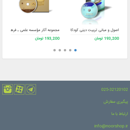
مجموعه آثار مؤسسه علمی ـ فرهنگی دا
اصول و مبانی تربیت دینی کودکان و نوجوانان (مجموعه آثار موسسه فرهنگی ترب
193,200 تومان
193,200 تومان
025-32120102
پیگیری سفارش
ارتباط با ما
info@noorshop.ir