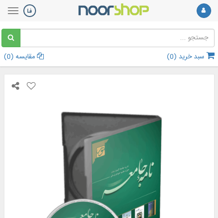
سبد خرید (
0
)
مقایسه (
0
)