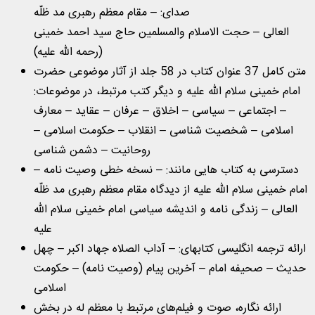
صدای: – مقام معظم رهبری مد ظلّه
العالی – حجت الاسلام والمسلمین حاج سید احمد خمینی
(رحمه الله علیه)
متن كامل 37 عنوان كتاب در 58 جلد از آثار موضوعی حضرت
امام خمینی سلام الله علیه و دیگر کتب مرتبط، در موضوعات:
– اجتماعی – سیاسی – اخلاق – عرفان – عقاید – معارف
اسلامی – شخصیت شناسی – انقلاب – حکومت اسلامی –
روحانیت – دشمن شناسی
دسترسی به كتاب هایی مانند: – نسخه خطی وصیت نامه –
امام خمینی سلام الله علیه از دیدگاه مقام معظم رهبری مد ظلّه
العالی – زندگی نامه و اندیشه سیاسی امام خمینی سلام الله
علیه
ارائه ترجمه انگلیسی کتاب‏های: – آداب الصلاه جهاد اکبر – چهل
حدیث – صحیفه امام – آخرین پیام (وصیت نامه) – حکومت
اسلامی
ارائه نگاره، صوت و فیلم‌های مرتبط با معظم له در بخش