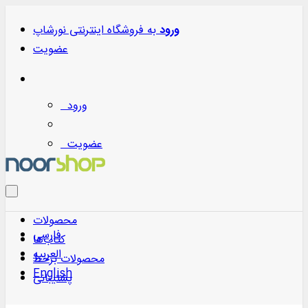
ورود
به
فروشگاه اینترنتی نورشاپ
عضویت
ورود
عضویت
محصولات
فارسی
کتاب‌ها
العربیه
محصولات برخط
English
پشتیبانی