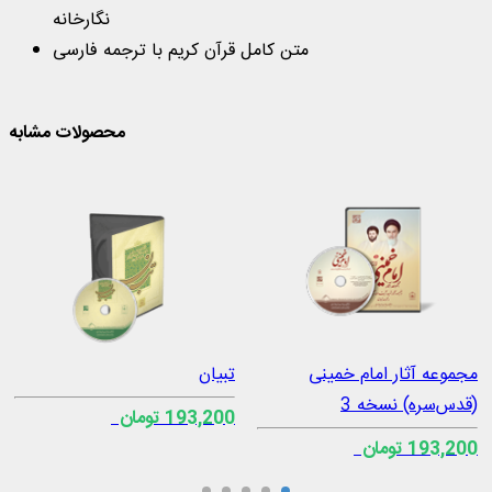
نگارخانه
متن كامل قرآن كریم با ترجمه فارسی
محصولات مشابه
مجموعه آثار امام خمینی
تبیان
(‌قدس‌سره) نسخه 3
193,200 تومان
193,200 تومان