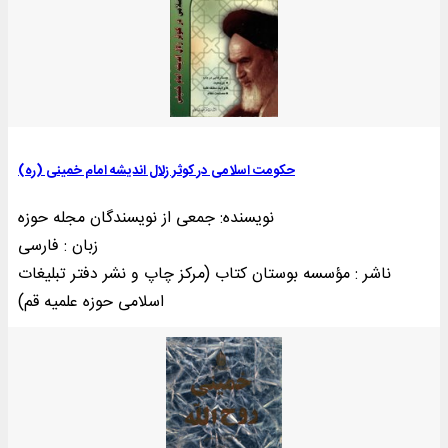
حکومت اسلامی در کوثر زلال اندیشه امام خمینی (ره)
نویسنده: جمعی از نویسندگان مجله حوزه
زبان : فارسی
ناشر : مؤسسه بوستان کتاب (مرکز چاپ و نشر دفتر تبليغات
اسلامی حوزه علميه قم)