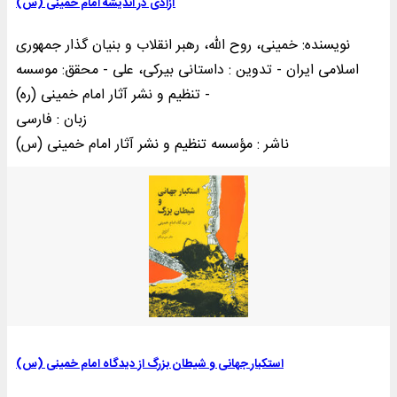
آزادی در اندیشه امام خمینی (س)
نویسنده: خمینی‌، روح الله، رهبر انقلاب و بنیان گذار جمهوری
اسلامی ایران - تدوین : داستانی بیرکی، علی - محقق: موسسه
تنظیم و نشر آثار امام خمینی (ره) -
زبان : فارسی
ناشر : مؤسسه تنظيم و نشر آثار امام خمينی (س)
استکبار جهانی و شيطان بزرگ از ديدگاه امام خمينی (س)