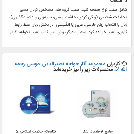
6. امكانات
شامل هفت نوع صفحه كليد، هفت گروه قلم‏، مشخص كردن مسير
تحقيقات شخصى (رنگى كردن، حاشيه‌نويسى، نمايه‌زنى و علامت‌گذارى)،
زبان با انتخاب زبان فارسى، عربى يا انگليسى. در بخش زبان فقط رابط
كاربرى تغيير خواهد كرد؛ به‌عبارت‌ديگر، زبان متن كتب تغيير نخواهد كرد.
کاربران
مجموعه آثار خواجه نصیرالدین طوسی رحمه
الله 2
، محصولات زیر را نیز خریده‌اند
جامع الاحادیث 3.5
کتابخانه حکمت اسلامی 2