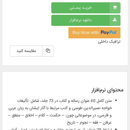
خریـد پسـتی
دانلود نرم‌افزار
Buy Now with
ترافیک داخلی
مقایسه کنید
محتوای نرم‌افزار
متن كامل 60 عنوان رساله و كتاب در 73 جلد، شامل: تألیفات
خواجه نصیرالدین طوسی و كتب مرتبط با آثار ایشان به زبان عربی
و فارسی، در موضوعاتی چون: – حكمت – كلام – اخلاق‌ – منطق –
عرفان – فقه – نجوم – تاریخ