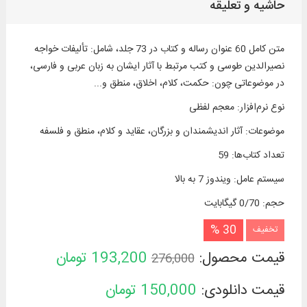
حاشیه و تعلیقه
متن كامل 60 عنوان رساله و كتاب در 73 جلد، شامل: تألیفات خواجه
نصیرالدین طوسی و كتب مرتبط با آثار ایشان به زبان عربی و فارسی،
در موضوعاتی چون: حكمت، كلام، اخلاق‌، منطق و...
نوع نرم‌افزار
:
معجم لفظی
موضوعات
:
آثار اندیشمندان و بزرگان، عقاید و كلام، منطق و فلسفه
تعداد کتاب‌ها
:
59
سیستم عامل
:
ویندوز 7 به بالا
حجم
:
0/70 گیگابایت
30 %
تخفیف
قیمت محصول:
193,200
تومان
276,000
قیمت دانلودی:
150,000
تومان