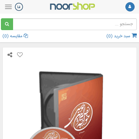
سبد خرید (
0
)
مقایسه (
0
)