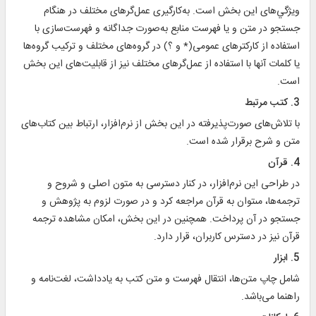
ويژگي‌هاى اين بخش است. به‌كارگيرى عمل‌گرهاى مختلف در هنگام
جستجو در متن و يا فهرست منابع به‌صورت جداگانه و فهرست‌سازى با
استفاده از كاركترهاى عمومى(* و ؟) در گروه‌هاى مختلف و تركيب گروه‌ها
يا كلمات آنها با استفاده از عمل‌گرهاى مختلف نيز از قابليت‌هاى اين بخش
است.
3. كتب مرتبط
با تلاش‌هاى صورت‌پذيرفته در اين بخش از نرم‌افزار، ارتباط بين كتاب‌هاى
متن و شرح برقرار شده است.
4. قرآن
در طراحى اين نرم‌افزار، در كنار دسترسى به متون اصلى و شروح و
ترجمه‌ها، مى‏توان به قرآن مراجعه کرد و در صورت لزوم به پژوهش و
جستجو در آن پرداخت. همچنين در اين بخش، امكان مشاهده ترجمه
قرآن نيز در دسترس كاربران، قرار دارد.‏
5. ابزار
شامل چاپ متن‌ها، انتقال فهرست و متن كتب به يادداشت، لغت‌نامه و
راهنما می‌باشد.