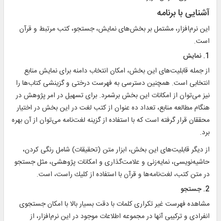
آشنایی با برنامه
اين نرم‌افزار، مشتمل بر بخش‌هاى نمايش، جستجو، كتب مرتبط و قرآن
است.
1. نمايش
از جمله قابليت‌هاى اين بخش، امكان انتخاب دامنه براى نمايش منابع
انتخابى است. همچنين دسترسى به فهرست درختى و گزينشى كتاب‌ها را
نيز مى‌توان از امكانات اين بخش برشمرد. براى تسهيل در امر پژوهش در
هنگام مطالعه منابع، تعداد ده عنوان از كتب لغت در اين بخش در اختيار
محققان قرار گرفته است كه با استفاده از گزينه لغت‌نامه مى‌توان از آن بهره
برد.
از دیگر قابليت‌هاى اين بخش، ابزار متن (تحقيقات) شامل رنگى كردن،
حاشيه‌نويسى، نمايه‌زنى و علامت‌گذارى‏ و امكانات پژوهشى، مثل جستجو
در متن كتب، لغت‌نامه‌ها و قرآن با استفاده از كليك راست، است.‏
2. جستجو
مشاهده فهرست غير تكرارى كلمات با دقت بسيار بالا با امكان جستجوى
انفرادى و تركيبى آنها در مجموعه اطلاعات موجود در اين نرم‌افزار، از