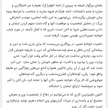
علمای بزرگوار شیعه به پیروی از ائمه اطهار(ع)، همواره سر ناسازگاری و
مبارزه با ستم داشته‌اند؛ البته هرکدام شیوه مبارزه را متناسب با شرایط ویژه
زمان خویش برگزیده‌اند. بی‌توجهی به این نکته اساسی، موجب انحرافی
بزرگ در تحلیل شخصیت و موقعیت آنها و گاه باعث متهم کردن ایشان و
دادن نسبت‌هایی ناروا به آنان است؛ امری که با کمال تأسف در مورد جناب
خواجه نصیرالدین طوسی صورت گرفته است.
حضرت خواجه نصیر، در روزگاری می‌زیست که برای یاری ملت و دین و
ریشه‌کن کردن باطل و ستم چندصدساله‌ای که دین را بازیچه خویش قرار
داده بود، چاره‌ای نداشت جز اینکه در کنار حاکم وقت قرار گیرد؛ حتی
وزارت وی را بپذیرد و با قدرت او منظور خویش را عملی سازد. این امر،
باعث شد که وی از آن زمان تاکنون همواره آماج تیرهای زهرآگین دو طایفه
واقع شود: یکی، کوته‌فکران قشری‌مذهب و دیگری، گندم‌نماهای
جوفروشی که کار بزرگ خواجه نصیر، دکان آنها را تخته کرد، نان آنان را آجر
نمود و سرچشمه ارتزاق ایشان را خشکاند.
اکنون ناچیزترین کاری که ما می‌توانیم در دفاع از شخصیت وی و معرفی
صحیح او و پاسداری از میراث گران‌بهای وی انجام دهیم، تولید نرم‌افزاری
است حاوی آثار آن عزیز.