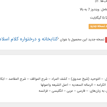
ب‌ها
:
31
امل
:
ویندوز 7 به بالا
گیگابایت
د نسخه جدید
کتابخانه و درختواره کلام اسلام
نسخه جدید این محصول با عنوان "
نوان کتاب کلامی در 52 جلد، از قبیل: – التوحید (شیخ صدوق) – كشف المراد – شرح المواقف – شرح المق
 الکرامه – الرساله السعدیه – اصل الشیعه واصولها