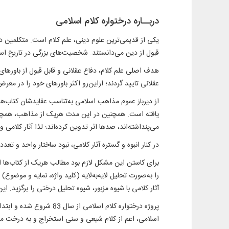
دربــاره درختواره کلام اسلامی
یکی از قدیمی‌ترین علوم دینی، علم کلام است. متکلمین در 
قبول از دین می‌دانستند. شخصیت‌های بزرگی در تاریخ اسلام
هدف اصلی علم کلام، دفاع عقلانی و قابل قبول از باورهای
عقلانی تاييد گردند؛ ازاين‌رو اکثر باورهای خود را در معرض
از ديرباز عموم مذاهب اسلامی به‌تناسب عقايدشان کتاب‌هاي
يافته است. همچنين در اين مدت هريک از مذاهب، همچون 
می‌پنداشته‌اند، صد‌ها اثر تدوين کرده‌اند؛ لذا آثار کلامی
در کنار انبوه و گستره آثار کلامی، نبود ساختار واحد و ت
برای کاستن اين مشکل لازم بود مطالب هريک از کتاب‌ها ا
را به‌صورت تحليل لايه‌به‌لايه (کليد واژه، نمايه و موضو
آثار کلامی با شيوه مزبور، شيوه تحليل درختی را برگزید. 
اسلامی، اعم از کلام شيعی و سنی استخراج و به درخت 