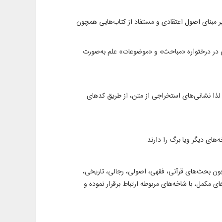
بر مبنای اصول اعتقادی و مستفاد از کتاب‌هايی همچون
ولی در درختواره «مباحث» و «موضوعات» علم به‌صورت
 لذا نشانى‌هاى استخراجى از متن، از طريق كدهاى
هاى ديگر ويا برگ را دارند.
ن بحث‌های قرآنى، فقهی، اصولى، رجالى، تاريخى،
اى مكمل، با شاخه‌هاى مربوطه ارتباط برقرار نموده و