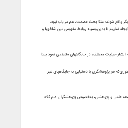
کدیگر واقع شوند؛ مثلا بحث عصمت، هم در باب نبوت
جاد نماییم تا بدین‌وسیله روابط مفهومى ‏بين شاخه‏ها و
عتبار حيثيات مختلف، در جايگاه‏هاى متعددى نمود پيدا
طورى‌كه هر پژوهشگرى با دستيابى به جايگاه‏هاى غير
کند، اما در نسخه اول، 31 عنوان از اين آثار آماده شده و به جامعه علمی و پژوهشی، به‌خصوص پژوهشگران علم کلام