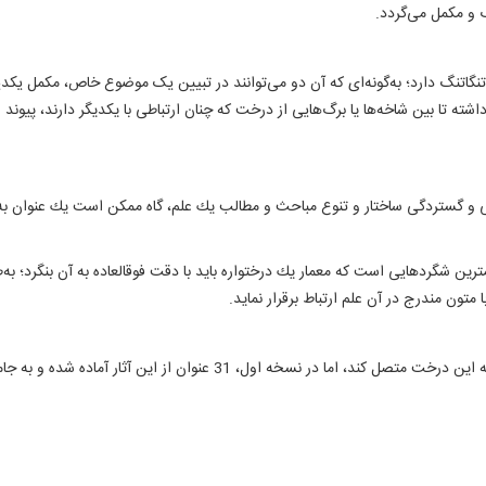
و مكمل می‌‏گردد.
ی تنگاتنگ دارد؛ به‌گونه‌ای که آن دو می‌توانند در تبیین یک موضوع خاص، مکمل ی
ته تا بين شاخه‌ها يا برگ‌هایى از درخت که چنان ارتباطی با يكديگر دارند، پیوند ای
ى و گستردگى ساختار و تنوع مباحث و مطالب يك علم، گاه ممكن است يك عنوان به ا
ترين شگردهایى است كه معمار يك درختواره بايد با دقت فوق‏العاده به آن بنگرد؛ به‌
تون مندرج در آن علم ارتباط برقرار نمايد.
گرچه مرکز تحقيقات در نظر دارد تمام متون مهم کلامی را به اين درخت متصل 