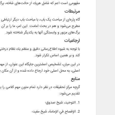
مفهومى ‏است اعم كه شامل هريك از حالت‌هاى شاخه، برگ 
مرتبطات
گاه پاره‌ای از مباحث یک باب، با مباحث باب دیگر ارتباط
مطرح می‌شود و هم در بحث امامت. این امر، ما را بر آن داش
برگ‌هاى مزبور و وابستگی آنها به یکدیگر شناخته شود.
ارجاعيات
با توجه به شيوه اطلاع‌رسانى دقيق و منظم يك نظام درخت
کند و بر همين اساس تكرار شود.
در اين ميان، تشخيص اصلى‏ترين جايگاه اين عنوان، از مهم‏
اصلى، به محل اصلى خود ارجاع داده شده و از آن مكان با م
منابع
تقديم می‌شود:
1. التوحید، شيخ صدوق؛
2. الإفصاح في الإمامة، شيخ مفيد؛