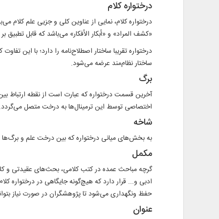
درختواره کلام
درختواره کلام، نمايى از عناوين كلى و جزيى علم كلام می
«کشف المراد» و «أبکار الأفکار» می‌باشد که قابل تطبيق ب
درختواره تقريبا ساختار اصطلاح‌نامه را دارد؛ با اين تف
ساختار نظام‌مند عرضه می‌شود.
برگ
آخرين قسمت درختواره كه عبارت است از نقطه ارتباط بين 
اختصاصى توسط اين ترمينال‌ها به درخت متصل می‌‏گردد.
شاخه
به بخش‌های ميانی درختواره که بين درخت علم و برگ‌ها قر
مكمل
گرچه مباحث عمده در کتب کلامی، بحث‌های عقيدتی و کلا
ادبى و... قرار دارد كه هيچ‌گونه جايگاهى در درختواره کلام
حفظ ونگهدارى می‌شود تا پژوهشگران در صورت نياز بتوانند 
عنوان