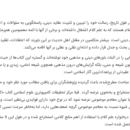
طول تاریخ، رسالت خود را تبیین و تثبیت عقاید دینی، پاسخگویی به سئوالات و اعتر
 هستند که به علم کلام اشتغال داشته‌اند و برخی از آنها با ائمه معصومین هم‌زمان 
 دينی است. بيشتر متکلمين در مقابل اهل حديث بر اين باورند که اعتقادات، تقليدی
 بحث و جدل قرار داده و ادله‌‌ای نقلی و عقلی بر آنها اقامه می‌کنند.
ی را در اثبات باورهای دينی و مذهبی خود نوشته‌اند و گستره این کتاب‌ها از حيث ز
شيعه و سنی، بلکه گرايش‌های درون مذهبی همچون شيعه امامی، زيدی و يا سنی ا
 و عقيدتی از پرتعدادترين آثار اسلامی است.
عدد مباحث مطرح‌شده، باعث گرديده پژوهشگران برای يافتن مطالب مورد نظر خود و مق
ستخراج و به‌نحوی عرضه گردد. قبلا مرکز تحقيقات کامپيوتری علوم اسلامی کتاب «ک
ع) با عنوان معاجم موضوعی عرضه نمود که در نوع خود دارای فوايدی بی‌نظير است، ول
اين شيوه نسبت به معاجم موضوعی گرچه ضعف‌هايی دارد، اما به‌خاطر سرعت نسبی کار،
متصل شده است.