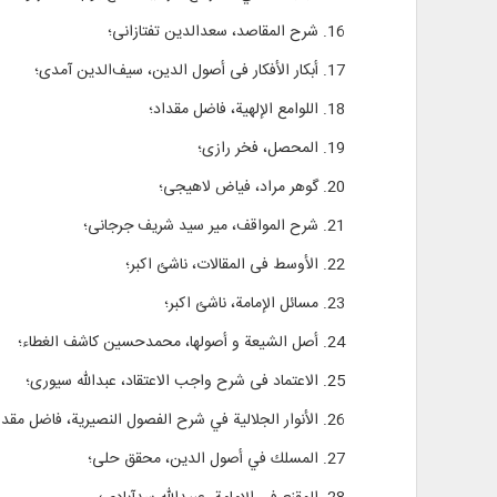
16. شرح المقاصد، سعدالدين تفتازانى‏؛
17. أبکار الأفکار فی أصول الدین، سيف‌الدين آمدى‏؛
18. اللوامع الإلهیة، فاضل مقداد؛
19. المحصل، فخر رازی؛
20. گوهر مراد، فياض لاهيجى؛‏
21. شرح المواقف، مير سيد شريف‏ جرجانی؛
22. الأوسط فی المقالات، ناشئ اكبر؛
23. مسائل الإمامة، ناشئ اكبر؛
24. أصل الشيعة و أصولها، محمدحسين كاشف الغطاء؛
25. الاعتماد فی شرح واجب الاعتقاد، عبدالله سیوری؛
26. الأنوار الجلالية في شرح الفصول النصيرية، فاضل مقداد؛
27. المسلك في أصول الدين‏، محقق حلی؛