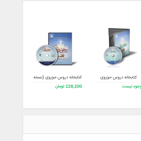
ه الله 2
کتابخانه دروس حوزوی
کتابخانه دروس حوزوی (نسخه 2)
مجموعه آثار 
جود نیست
228,200 تومان
موجود نیست