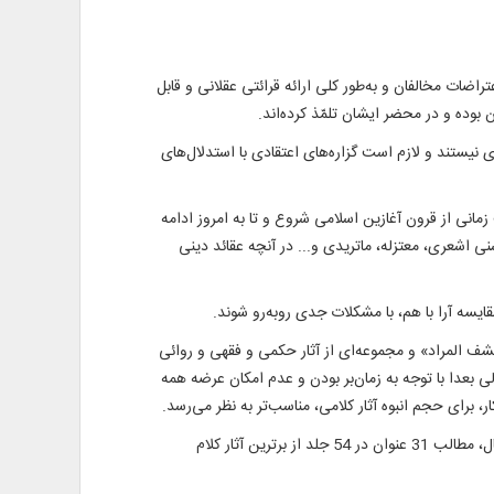
اضات مخالفان و به‌طور کلی ارائه قرائتی عقلانی و قابل
بوده و در محضر ایشان تلمّذ کرده‌اند.
 نيستند و لازم است گزاره‌های اعتقادی با استدلال‌های
مانی از قرون آغازين اسلامی شروع و تا به امروز ادامه
شعری، معتزله، ماتريدی و... در آنچه عقائد دينی
ايسه آرا با هم، با مشکلات جدی روبه‌رو شوند.
شف المراد» و مجموعه‌ای از آثار حکمی و فقهی و روائی
ی بعدا با توجه به زمان‌بر بودن و عدم امکان عرضه همه
 برای حجم انبوه آثار کلامی، مناسب‌تر به نظر می‌رسد.
پروژه درختواره کلام اسلامی از سال 83 شروع شده و ابتدا درختواره علم کلام با استفاده از اهم منابع کلامی استخراج شده و در طول اين 9 سال، مطالب 31 عنوان در 54 جلد از برترين آثار کلام