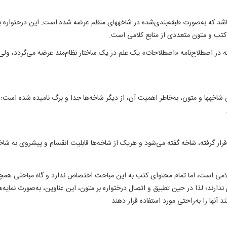
‌باشد که به‌صورت طبقه‌بندى‌شده در شاخه‏هاى منظم عرضه شده است. اين درختواره 
ر كتب و متون متعددى از منابع کلامی است.
اوت که در اصطلاح‌نامه «اصطلاحات» يک علم در يک ساختار نظام‌مند عرضه می‌گردد، 
شاخه‏ها و متون، به‌خاطر اهميت آن، از ديگر شاخه‌ها جدا و برگ ناميده شده است؛
ار گرفته، شاخه گفته می‌شود و هريک از شاخه‌ها قابليت انقسام و پيشروى به شاخه‌
می است، اما تمام محتوای کتب به اين مباحث اختصاص ندارد و گاه مباحثی همچو
 ندارند؛ لذا در حين تطبيق و اتصال درختواره بر متون، اين عناوين، به‌صورت نمايه‌ه
آنها را به‌راحتی مورد استفاده قرار دهند.