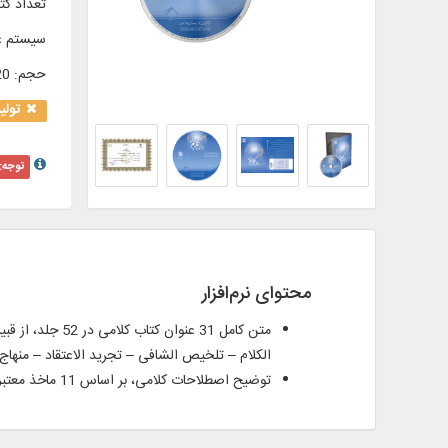
تعداد کتا
سیستم ع
حجم
:
0/20 
تولی
توجه:
محتوای نرم‌افزار
متن کامل 31 ع
الكلام – تلخیص الشافی – تجرید الاعتقاد – منهاج
توضیح اصطلاحات کلامی، بر اساس 11 ماخذ معتبر، به زبان‌های: – فارسی – عربی – انگلیسی – فرانسه