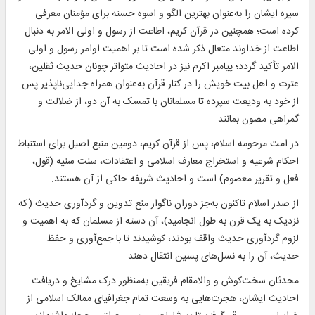
سیره ایشان را به‌عنوان بهترین الگو و اسوه حسنه برای مؤمنان معرفی
کرده است؛ همچنین در قرآن کریم، اطاعت از رسول و اولی الامر به دنبال
اطاعت از خداوند متعال ذکر شده است تا بر اهمیت اوامر رسول و اولی
الامر تأکید گردد؛ پیامبر اکرم نیز در احادیث متواتر چونان حدیث ثقلین،
عترت و اهل بیت خویش را در کنار قرآن به‌عنوان همراه جدایی‌ناپذیر پس
از خود به ودیعت سپرده تا مسلمانان با تمسک به آن دو، از ضلالت و
گمراهی مصون بمانند.
در امت مرحومه اسلام، پس از قرآن کریم، دومین منبع اصیل برای استنباط
احکام شرعیه و استخراج معارف اسلامی و اعتقادات، سنت سنیه (قول،
فعل و تقریر معصوم) است و احادیث شریفه حاکی از آن هستند.
از صدر اسلام تاکنون به‌جز دوران ناگوار منع تدوین و گردآوری حدیث (که
نزدیک به یک قرن به طول انجامید)، آن دسته از مسلمان که به اهمیت و
لزوم گردآوری حدیث واقف بودند، کوشیدند تا با جمع‌آوری و حفظ
حدیث، آن را به نسل‌های پسین انتقال دهند.
محدثان سخت‌کوش و والامقام فریقین به‌منظور درک مشایخ و دریافت
احادیث ایشان، هجرت‌هایی به وسعت تمام جغرافیای ممالک اسلامی از