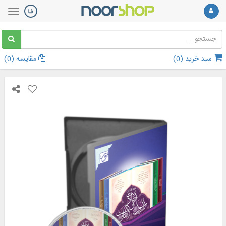
سبد خرید (
0
)
مقایسه (
0
)