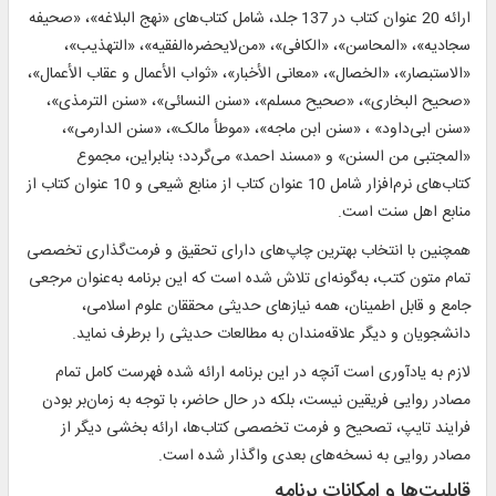
ارائه 20 عنوان کتاب در 137 جلد، شامل کتاب‌های «نهج البلاغه»، «صحیفه
سجادیه»، «المحاسن»، «الکافی»، «من‌لایحضره‌الفقیه»، «التهذیب»،
«الاستبصار»، «الخصال»، «معانی الأخبار»، «ثواب الأعمال و عقاب الأعمال»،
«صحیح البخاری»، «صحیح مسلم»، «سنن النسائی»، «سنن الترمذی»،
«سنن ابی‌داود» ، «سنن ابن ماجه»، «موطأ مالک»، «سنن الدارمی»،
«المجتبی من السنن» و «مسند احمد» می‌گردد؛ بنابراین، مجموع
کتاب‌های نرم‌افزار شامل 10 عنوان کتاب از منابع شیعی و 10 عنوان کتاب از
منابع اهل سنت است.
همچنین با انتخاب بهترین چاپ‌های دارای تحقیق و فرمت‌گذاری تخصصی
تمام متون کتب، به‌گونه‌ای تلاش شده است که این برنامه به‌عنوان مرجعی
جامع و قابل اطمینان، همه نیازهای حدیثی محققان علوم اسلامی،
دانشجویان و دیگر علاقه‌مندان به مطالعات حدیثی را برطرف نماید.
لازم به یادآوری است آنچه در این برنامه ارائه شده فهرست کامل تمام
مصادر روایی فریقین نیست، بلکه در حال حاضر، با توجه به زمان‌بر بودن
فرایند تایپ، تصحیح و فرمت تخصصی کتاب‌ها، ارائه بخشی دیگر از
مصادر روایی به نسخه‌های بعدی واگذار شده است.
قابلیت‌ها و امکانات برنامه