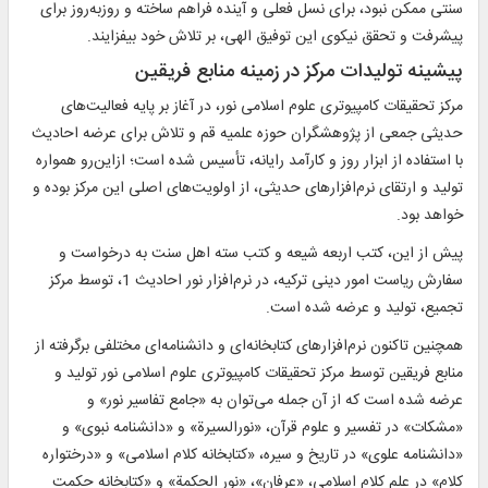
سنتی ممکن نبود، برای نسل فعلی و آینده فراهم ساخته و روزبه‌روز برای
پیشرفت و تحقق نیکوی این توفیق الهی، بر تلاش خود بیفزایند.
پیشینه تولیدات مرکز در زمینه منابع فریقین
مرکز تحقیقات کامپیوتری علوم اسلامی نور، در آغاز بر پایه فعالیت‌های
حدیثی جمعی از پژوهشگران حوزه علمیه قم و تلاش برای عرضه احادیث
با استفاده از ابزار روز و کارآمد رایانه، تأسیس شده است؛ ازاین‌رو همواره
تولید و ارتقای نرم‌افزارهای حدیثی، از اولویت‌های اصلی این مرکز بوده و
خواهد بود.
پیش از این، کتب اربعه شیعه و کتب سته اهل سنت به درخواست و
سفارش رياست امور دينى تركيه، در نرم‌افزار نور احادیث 1، توسط مرکز
تجمیع، تولید و عرضه شده است.
همچنین تاکنون نرم‌افزارهای کتابخانه‌‎ای و دانشنامه‌ای مختلفی برگرفته از
منابع فریقین توسط مرکز تحقیقات کامپیوتری علوم اسلامی نور تولید و
عرضه شده است که از آن جمله می‌توان به «جامع تفاسیر نور» و
«مشکات» در تفسیر و علوم قرآن، «نورالسیرة» و «دانشنامه نبوی» و
«دانشنامه علوی» در تاریخ و سیره، «کتابخانه کلام اسلامی» و «درختواره
کلام» در علم کلام اسلامی، «عرفان»، «نور الحکمة» و «کتابخانه حکمت