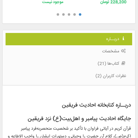
228,200 تومان
موجود نیست
دربــاره
مشخصات
کتاب‌ها (21)
نظرات کاربران (2)
دربــاره کتابخانه احادیث فریقین
جایگاه احادیث پیامبر و اهل‌بیت(ع) نزد فریقین
قرآن کریم در آیاتی فراوان با تأکید بر شخصیت منحصربه‌فرد پیامبر
اکرم(ص)، کلام آن حضرت را وحیانی، دستورات ایشان را واجب الاطاعه و