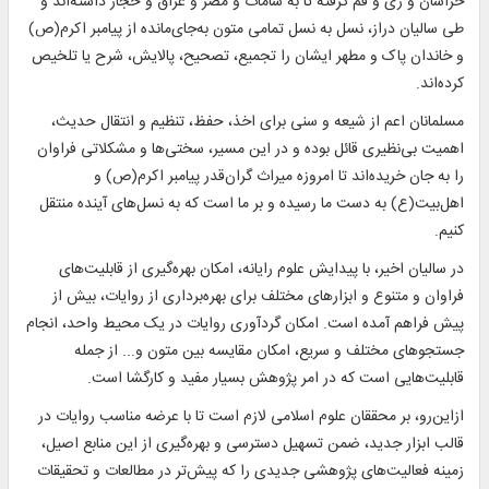
خراسان و ری و قم گرفته تا به شامات و مصر و عراق و حجاز داشته‌اند و
طی سالیان دراز، نسل به نسل تمامی متون به‌جای‌مانده از پیامبر اکرم(ص)
و خاندان پاک و مطهر ایشان را تجمیع، تصحیح، پالایش، شرح یا تلخیص
کرده‌اند.
مسلمانان اعم از شیعه و سنی برای اخذ، حفظ، تنظیم و انتقال حدیث،
اهمیت بی‌نظیری قائل بوده و در این مسیر، سختی‌ها و مشکلاتی فراوان
را به جان خریده‌اند تا امروزه میراث گران‌قدر پیامبر اکرم(ص) و
اهل‌بیت(ع) به دست ما رسیده و بر ما است که به نسل‌های آینده منتقل
کنیم.
در سالیان اخیر، با پیدایش علوم رایانه، امکان بهره‌گیری از قابلیت‌های
فراوان و متنوع و ابزارهای مختلف برای بهره‌برداری از روایات، بیش از
پیش فراهم آمده است. امکان گردآوری روایات در یک محیط واحد، انجام
جستجوهای مختلف و سریع، امکان مقایسه بین متون و... از جمله
قابلیت‌هایی است که در امر پژوهش بسیار مفید و کارگشا است.
ازاین‌رو، بر محققان علوم اسلامی لازم است تا با عرضه مناسب روایات در
قالب ابزار جدید، ضمن تسهیل دسترسی و بهره‌گیری از این منابع اصیل،
زمینه فعالیت‌های پژوهشی جدیدی را که پیش‌تر در مطالعات و تحقیقات