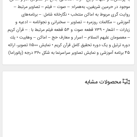
موجود در حرمین شریفین، به‌همراه: – صوت – فیلم – تصاویر مرتبط –
روایت‌ گری مربوط به اماکن منتخب • نگارخانه شامل: – برنامه‌های
آموزشی – مکالمات روزمره – تصاویر – سخنرانی و نجوانامه – ادعیه و
زیارات – اشعار • ۷۳۹ قطعه صوت و ۵۴ قطعه فیلم مرتبط با : – قرآن کریم
– معصومان علیهم السلام – اسرار و معارف حج – اماکن – وهابیت • یك
دوره ترتیل و یک دوره تحقیق کامل قرآن کریم • نمایش ۱۱۵۰۰ تصویر، ارائه
۴۵ برنامه آموزشی و نمایش تصاویر سراسرنما به شکل ۳۶۰ درجه (پانوراما)
محصولات مشابه