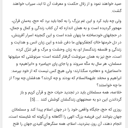
صيد خواهند نمود و از زلال حكمت و معرفت آن تا ابد، سيراب خواهند
گشت.
ولى چه بايد كرد و اين غم بزرگ را به كجا بايد برد كه حج، به‌سان قرآن،
مهجور گرديده است و به همان اندازه كه آن كتاب زندگى و كمال و جمال،
در حجاب‏هاى خودساخته ما پنهان شده است و اين گنجينه اسرار آفرينش،
در دل خرمن‏ها خاكِ كج‏فكرى‏هاى ما دفن شده و اين زبان انس و هدايت و
زندگى و فلسفه زندگى‏ساز او، به زبان وحشت و مرگ و قبر تنزّل كرده
است، حج نيز به همان سرنوشت گرفتار گشته است؛ سرنوشتى كه ميليون‏ها
مسلمان، هر سال به مكّه مى‏روند و پا جاى پاى «پيامبر» و «ابراهيم» و
«اسماعيل» و «هاجر» مى‏گذارند؛ ولى هيچ كس نيست كه از خود بپرسد:
ابراهيم و محمّد علیهماالسلام كه بودند و چه كردند؟ هدفشان چه بود؟ از
ما چه خواستند؟
خلاصه، همه مسلمانان بايد در تجديد حيات حج و قرآن كريم و باز
گرداندن اين دو به صحنه‏هاى زندگى‏شان كوشش كنند ....[5]
روزى كه حج، جايگاه واقعى خود را در جهان اسلام پيدا كند و مسلمانان
جهان بتوانند اين فريضه بزرگ الهى را آگاهانه و آن‌گونه كه شايسته است،
انجام دهند، آن روز، بى‏ترديد، اسلام، همه سنگرهاى كليدى جهان را فتح