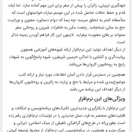
جهت‏گيرى تربيتى، زائران را پيش از سفر براى اين مهم آماده سازد. اما ثبات
قدم و حفظ حالات حاصل شده در اين موسم مبارك خواسته‏اى است كه
متأسفانه كمتر به تحقق مى‏رسد؛ چه بسا كه دوام دستاورد معنوى و نورانيت
حج به سالى نمى‏انجامد. رجعت مكرر به خاطرات شيرين و روحانى سفر
مى‏تواند بر بقاى معنويت بيفزايد. لازمه‏ى اين كار فراهم آوردن زمينه تذكر
است.
از دیگر اهداف توليد اين نرم‌افزار ارائه شيوه‌های آموزشی همچون
روايت‌گری و آشنایی با اماکن حرمين شريفين، شيوه پاسخ‌گویی به شبهات
رايج به روحانيون کاروان‌ها می‌باشد.
همچنين در دسترس قرار دادن آسان اطلاعات مورد نياز و ارائه کتب
موضوع‌بندی شده و مرتبط با حج و زيارت به زائرين و روحانيون کاروان‌ها
از دیگر اهداف این برنامه می باشد.
ويژگی‌های این نرم‌افزار
این نرم‌افزار با بکارگیری جدیدترین تکنیک‌های برنامه‌نویسی و امکانات و
قابلیت‌های منحصر به فرد، نسل جدیدی را در تولیدات نرم‌افزاری رقم زده
است بطوری‌که در طرح‌های گرافیکی تلفیقی از سبک اسلامی- ایرانی و
سبک مترو و همچنین در برنامه‌نويسی اين نرم‌افزار از محیط توسعه کیوتی