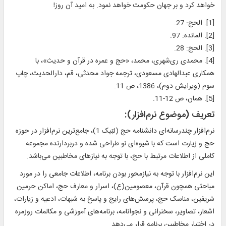
خواهد كرد و بر جهان حكومت خواهد نمود. به اميد آن روز!
[1]. الحج: 27.
[2]. المائده: 97.
[3]. الحج: 28.
[4]. محمدی ری‌شهری، محمد، «حج و عمره در قرآن و حدیث»، با
همکاری عبدالهادی مسعودی، ترجمه جواد محدثی، قم، دارالحدیث، چاپ
سوم (ویرایش دوم)، 1386، ص 11.
[5]. همان، ص 12-11.
تعريف (موضوع نرم‌افزار):
نرم‌افزار چندرسانه‌ای دانشنامه حج (لبّيک 1)، جامع‌ترين نرم‌افزار در حوزه
حج و زيارت است که با شیوه‌ای نو طراحی شده و دربردارنده مجموعه
کاملی از اطلاعات مرتبط با حج، با توجه به نيازهای مخاطبين می‌باشد.
اين نرم‌افزار با توجه به نياز‌محور بودن برنامه، اطلاعات جامعی را در مورد
مباحثی همچون قرآن، معصومين(ع)، اسرار و معارف حج، اماکن حرمين
شريفين، مناسک حج، پرسش‌های رايج و پاسخ به شبهات، ادعیه و زیارات،
اشعار، تصاوير، سخنرانی و نجوانامه، برنامه‌های آموزشی و مکالمات روزمره
در اختيار مخاطبين برنامه قرار می‌دهد.