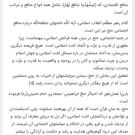
منافع اقتصادى، كه (لِيَشْهَدُوا مَنَافِعَ لَهُمْ)، شامل همه انواع منافع و مراتب
آن است.
کلام رهبر معظّم انقلاب اسلامى، آية اللَّه خامنه‏اى حفظه‌اللَّه در‌باره منافع
اجتماعى حج نیز این است:
در جنبه اجتماعى، حج در ميان همه فرائض اسلامى، بى‏همتاست؛ زيرا
مظهرى از قدرت و عزّت و اتّحاد امّت اسلامى است. هيچ فريضه ديگرى،
بدين‌سان، به آحاد مسلمان در باره مسائل امّت اسلامى و جهان اسلام
درس و عبرت نمى‏آموزد و آنان را در روحيّه و واقعيت، به قدرت و عزّت و
وحدت، نزديك نمى‏كند.
تعطيل اين بخش از حج، بستن سرچشمه‏اى از خيرات به روى مسلمين
است كه از هيچ ره‏گذر ديگرى نمى‏توانند بِدان دست يابند.[4]
بارى! همان‌طور كه احياگر حجّ ابراهيمى- محمّدى، امام خمينی(ره) فرموده
است:
حج، به سانِ قرآن است كه همه از آن بهره‏مند مى‏شوند؛ ولى انديشمندان
و غوّاصان و دردآشنايان امّت اسلامى، اگر دل به درياى معارف آن بزنند و
از نزديك شدن و فرو رفتن در احكام و سياست‏هاى اجتماعى آن نترسند، از
صدف اين دريا، گوهرهاى هدايت و رشد و حكمت و آزادگى را بيشتر