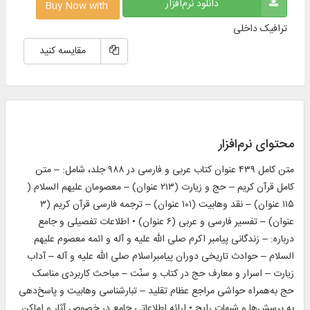
دانلود نرم‌افزار
Buy Now with
ترافیک داخلی
مقایسه کنید
محتوای نرم‌افزار
متن کامل ۴۳۹ عنوان کتاب عربی و فارسی در ۹۸۸ جلد، شامل: – متن
كامل قرآن كریم – حج و زیارت (۲۱۳ عنوان) – معصومان علیهم السلام (
۱۱۵ عنوان) – نقد وهابیت (۱۰۱ عنوان) – ترجمه فارسی قرآن کریم (۳
عنوان) – تفسیر فارسی و عربی (۶ عنوان) • اطلاعات تفصیلى و جامع
درباره: – زندگانی پیامبر اکرم‏ صلی الله علیه و آله و ائمه معصوم علیهم
السلام – حوادث تاریخی دوران پیامبراسلام‏ صلی الله علیه و آله – آداب
زیارت – اسرار و معارف حج در کتاب و سنّت – مباحث کاربردی مناسک
حج به‌همراه حواشی مراجع عظام تقلید – تبارشناسی وهابیت و پاسخ‌دهی
به پرسش‌ها و شبهات رایج • ارائه اطلاعاتی جامع در خصوص آثار و اماكن