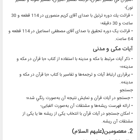
المیزان في تفسیر القرآن، ترجمه تفسیر المیزان، ‏تفسیر نمونه و تفسیر
نور)؛
• قرائت يك دوره ترتيل با صدای آقای کريم منصوری در 114 قطعه و 30
ساعت و 30 دقيقه؛
• قرائت يک دوره تحقيق با صدای آقای مصطفی اسماعيل در 114 قطعه و
64 ساعت.
آیات مکی و مدنی
• ذکر آیات مرتبط با مکه و مدينه با استفاده از کتاب «با قرآن در مکه و
مدينه»؛
• برقراری ارتباط آيات و ترجمه‌ها و تفاسير با کتاب «با قرآن در مکه و
مدينه».
جستجو
• جستجو در آيات قرآن و نمايش نتيجه آن به‌صورت رنگي شده؛
• ارائه فهرست ریشه‌ها و مشتقات آن به‌صورت الفبایی؛
• امکان جستجو در آیات قرآن با انتخاب یکی از ریشه ها يا یکی از
مشتقات آن ریشه.
2. معصومين(عليهم السلام)