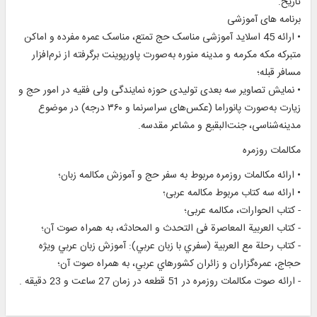
تاريخ.
برنامه های آموزشی
• ارائه 45 اسلايد آموزشی مناسک حج تمتع، مناسک عمره مفرده و اماکن
متبرکه مکه مکرمه و مدينه منوره به‌صورت پاورپوينت برگرفته از نرم‌افزار
مسافر قبله؛
• نمايش تصاوير سه بعدی توليدی حوزه نمايندگی ولی فقيه در امور حج و
زیارت به‌صورت پانوراما (عکس‌های سراسرنما و ۳۶۰ درجه) در موضوع
مدينه‌شناسی، جنت‌البقيع و مشاعر مقدسه.
مکالمات روزمره
• ارائه مکالمات روزمره مربوط به سفر حج و آموزش مکالمه زبان؛
• ارائه سه کتاب مربوط مکالمه عربی؛
- کتاب الحوارات، مکالمه عربی؛
- کتاب العربیة المعاصرة فی التحدث و المحادثه، به همراه صوت آن؛
- کتاب رحلة مع العربية (سفري با زبان عربي): آموزش زبان عربي ويژه
حجاج، عمره‌گزاران و زائران کشورهاي عربي، به همراه صوت آن؛
- ارائه صوت مکالمات روزمره در 51 قطعه در زمان 27 ساعت و 23 دقیقه .