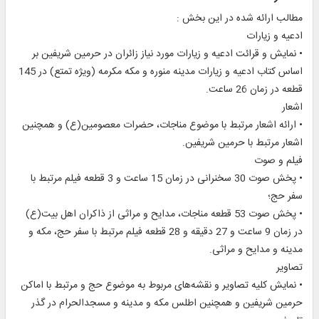
مطالب ارائه شده در اين بخش :
ادعيه و زيارات
• نمايش و قرائت ادعيه و زيارات مورد نياز زائران در حرمين شريفين بر
اساس کتاب ادعيه و زيارات مدينه منوره و مكه مكرمه (ويژه تمتع) در 145
قطعه در زمان 26 ساعت.
اشعار
• ارائه اشعار مرتبط با موضوع مناجات، حضرات معصومين(ع) و همچنين
اشعار مرتبط با حرمين شريفين.
فيلم و صوت
• پخش صوت 30 سخنرانی در زمان 15 ساعت و 3 قطعه فيلم مرتبط با
سفر حج؛
• پخش صوت 53 قطعه مناجات، مدايح و مراثی از ذاکران اهل بيت(ع)
در زمان 9 ساعت و 27 دقیقه و 28 قطعه فيلم مرتبط با سفر حج، مکه و
مدينه و مدايح و مراثی.
تصاوير
• نمايش کليه تصاوير و نقشه‌های مربوط به موضوع حج و مرتبط با اماكن
حرمين شريفين و همچنين اطلس مکه و مدينه و مسجدالحرام در گذر