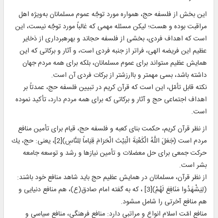
اين بخش از فلسفه حج، همواره مورد توجّه عموم مسلمانان به‌ويژه اهل
مراقبت بوده و هست؛ ليكن مسئله مهمی كه غالباً مورد توجّه نيست، اين
است كه اهداف فردى، بخشى از فلسفه حج‏اند و بهره‏بردارى از ذخاير
عظيم اين فريضه الهى، فراتر از جنبه فردى است، و آثار و بركاتى كه اين
همايش عظيم مى‏تواند براى عموم مسلمانان، بلكه براى همه مردم جهان
داشته باشد، بسى مهم‏تر و باارزش‏تر از بركات فردى آن است.
نكته قابل تأمّل، اين است كه قرآن كريم در تبيين فلسفه حج، عمدتاً بر
اهداف اجتماعى حج و آثار و بركاتى كه براى همه مردم دارد، تأكيد نموده
است.
از نظر قرآن كريم، حكمت بناى كعبه و فلسفه حج، قيام براى تأمين منافع
مردم است (جَعَلَ اللَّهُ الْکَعْبَةَ الْبَيْتَ الْحَرَامَ قِيَاماً لِلنَّاسِ)[2]، يعنى: حج، يك
حركت جمعى براى حل معضلات و تأمين نيازها و رشد و توسعه جامعه
بشر است.
از نظر قرآن، مسلمانان در همايش عظيم حج بايد شاهد منافع خود باشند:
(لِيَشْهَدُوا مَنَافِعَ لَهُمْ)[3] ، كه به گفته امام صادق(ع)، هم منافع دنيايى و
هم منافع آخرتى را شامل مى‏شود.
منافع امّت اسلام انواع و مراتبى دارد: منافع فرهنگى، منافع سياسی و