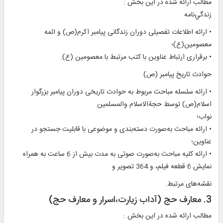
مطالب ارائه شده در اين بخش :
زندگي‌نامه
• ارائه اطلاعات تفصيلى دوران زندگانی پیامبر اکرم‏(ص)‏ و ائمه
معصومين(ع)؛
• برقراری ارتباط عناوين با کتب مرتبط با معصومین (ع).
حوادث تاريخ پيامبر (ص)
• ارائه سلسله مباحث مربوط به حوادث تاريخی دوران پيامبر بزرگوار
اسلام‏(ص) توسط حجةالاسلام والمسلمين
نواب؛
• ارائه مباحث به‌صورت دسته‌بندی و موضوعی با قابليت جستجو در
عناوين؛
• ارائه کليه مباحث به‌صورت صوتی به‌ مدت بيش از 6 ساعت به همراه
نمايش 6 قطعه فيلم، و 364 تصوير و
نقشه‌های مرتبط.
3. معارف حج (آداب زیارت،اسرار و معارف‏ حج)
مطالب ارائه شده در اين بخش :