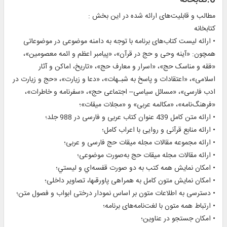
6.کتابخانه
مطالب و قابليت‌های ارائه شده در اين بخش :
کتابخانه
• ارائه ليست کتاب‌های برنامه با توجه به دامنه موضوعی در موضوعاتی
همچون: «آینه وحی و حج در قرآن»، «پیامبر اعظم و ائمه معصومین»،
«فقه و مناسک حج»، «اسرار و معارف حج»، «تاریخ، اماکن و آثار
اسلامی»، «اعتقادات و پاسخ به شبـهات»، «دعا و زيارت»، «حج و زيارت در
ادب فارسی»، «مسائل سياسی– ‌اجتماعی حج»، «سفرنامه و خاطرات»،
«فرهنگ‌نامه»، «مکالمه عربی» و «مجلات ميقات»؛
• ارائه متن کامل 439 عنوان کتاب عربی و فارسی در 988 جلد؛
• ارائه منابع قرآنی و روایی با اعراب کامل؛
• ارائه مجموعه مقالات مجله ميقات حج فارسی و عربی؛
• ارائه مقالات مجله ميقات حج به‌صورت موضوعی؛
• امكان نمايش همه کتب به دو صورت قفسه‌اي و ليستي؛
• امكان نمايش متون كامل به همراهى پاورقى‏ها، تصاوير داخلی؛
• دسترسی به اطلاعات متون بر اساس نمودار درختی ابواب و فصول متن؛
• ارتباط همه متون با لغت‌نامه‌های برنامه؛
• امکان جستجو در عناوين؛