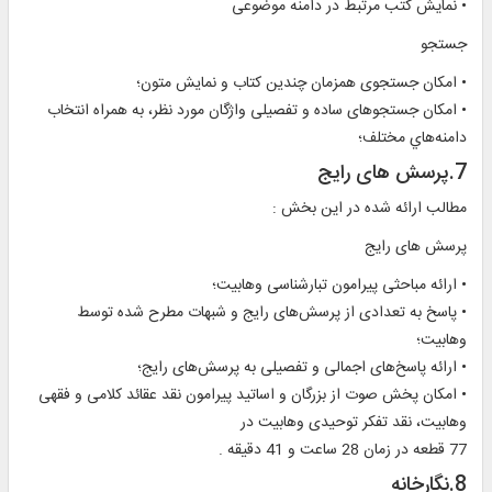
• نمايش کتب مرتبط در دامنه موضوعی
جستجو
• امکان جستجوی همزمان چندین کتاب و نمایش متون؛
• امكان جستجوهاى ساده و تفصيلی واژگان مورد نظر، به همراه انتخاب
دامنه‌هاي مختلف؛
7.پرسش های رايج
مطالب ارائه شده در اين بخش :
پرسش های رايج
• ارائه مباحثی پيرامون تبارشناسی وهابيت؛
• پاسخ به تعدادی از پرسش‌های رایج و شبهات مطرح شده توسط
وهابيت؛
• ارائه پاسخ‌های اجمالی و تفصيلی به پرسش‌های رایج؛
• امکان پخش صوت از بزرگان و اساتيد پيرامون نقد عقائد کلامی و فقهی
وهابيت، نقد تفکر توحيدی وهابيت در
77 قطعه در زمان 28 ساعت و 41 دقيقه .
8.نگارخانه