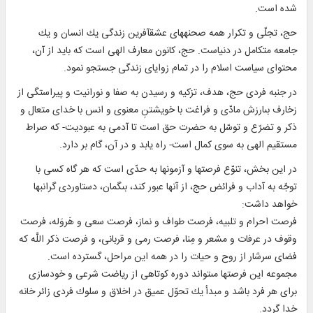
شده است.
حج، تجلّى و تكرار همه صحنه‏هاى عشق‏آفرين زندگى يك انسان و يك
جامعه متكامل در دنياست. حج، كانون معارف الهى است كه بايد از آن،
محتواى سياست اسلام را در تمام زواياى زندگى جستجو نمود.
در جنبه فردى حج، هدف، تزكيه و رسيدن به صفا و نورانيت و پيراستگى از
زخارف بى‏ارزش مادّى و فراغت با خويشتنِ معنوى و انس با خداى متعال و
ذكر و تضرّع و توسّل به حضرت حق است تا آدمى به عبوديت- كه صراط
مستقيم الهى به سوى كمال است- راه يابد و در آن، گام بر دارد.
در اين بخش، تنوّع فرصت‏ها و آزمون‏ها به حدّى است كه هر گاه كسى با
توجّه به آداب و فرائض حج، از آنها عبور كند، بى‏گمان، دستاوردى گران‏بها
خواهد داشت:
فرصت احرام و تلبيه، فرصت طواف و نماز، فرصت سعى و هَروَله، فرصت
وقوف در عرفات و مشعر و مِنا، فرصت رمى و قربانى، و فرصت ذكر اللَّه كه
فضاى سرشار از روح و حيات را در همه اين مراحل، گسترده است.
مجموعه اين فرصت‏ها مى‏تواند دوره كوتاهى از رياضت شرعى و خودسازى
براى هر فرد باشد و مبدأ يك تحوّل عميق در اخلاق و سلوك فردى زائر خانه
خدا گردد.