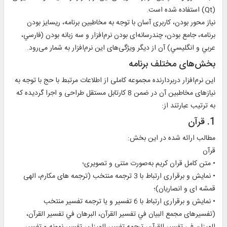
(Qt) استفاده شده است.
نياز محور بودن، کاربری آسان با توجه به مخاطبين برنامه، ريسایز بودن
برنامه، جامع بودن، چند‌رسانه‌ای بودن نرم‌افزار و سه زبانه بودن (فارسي،
عربي و انگليسي) آن از ديگر ويژگی‌های این نرم‌افزار به شمار می‌رود.
بخش‌های مختلف برنامه
اين نرم‌افزار دربردارنده مجموعه کاملی از اطلاعات مرتبط با حج با توجه به
نيازهای مخاطبين آن در ضمن 8 کارتابل مستقل طراحی و اجرا گرديده که
به ترتیب عبارتند از:
1. قرآن
مطالب ارائه شده در اين بخش:
قرآن
• متن كامل قران كريم به‌صورت متنی و تصويری؛
• نمايش و برقراری ارتباط با 3 ترجمه منتخب (ترجمه های مکارم، الهی
قمشه ای و انصاريان)؛
• نمايش و برقراری ارتباط با 6 تفسير و یا ترجمه تفسیر منتخب
(تفسيرهای مجمع البيان في تفسير القرآن، البرهان في تفسير القرآن،