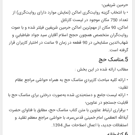
حرمين شريفين؛
• با انتخاب گزينه روايت‌گری اماکن (نمايش موارد دارای روايت‌گری) از
تعداد 750 مکان موجود در لیست کارتابل
اماکن، 90 مکان از مهم‌ترين اماکن حرمين شريفين فيلتر شده و با صوت
روايت‌گران متخصص همچون حجج اسلام آقايان سيد جواد طباطبايي و
شهاب‌الدين مشايخی در 90 قطعه در زمان 9 ساعت در اختيار کاربران قرار
گرفته است.
5.مناسک حج
مطالب ارائه شده در اين بخش :
• ارائه کليه مباحث کاربردي مناسک حج به همراه حواشی مراجع عظام
تقليد؛
• ارائه ليست جامع و دسته‌بندی شده به‌صورت درختی برای مناسک حج با
قابليت جستجو در عناوين؛
• برقراری ارتباط عناوين با متن کتاب مناسک حج، مطابق با فتاوای حضرت
آیةالله العظمی امام خمینی قدس‌سره، با حواشی مراجع معظم تقلید و
استفتائات جدید، با اعمال اصلاحات سال 1394.