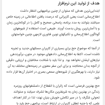
هدف از توليد اين نرم‌افزار
ابتدايى‌ترين هدفى كه مى‏توان از چنين برنامه‏هايى انتظار داشت
اطلاع‌رسانى است يعنى كاربرانى كه درصدد يافتن اطلاعاتى در زمينه خاص
مى‏باشند بتوانند به مدد برنامه، پاسخى صحيح و كامل را در كوتاه‌ترين زمان
و با آسان‌ترين روش بدست آورند. طبيعى است استفاده از شيوه‏هاى
گوناگون اطلاع‌رسانى و تكنيك‏هاى نوين فناورى لازمه‏ى چنين خواسته‏اى
است.
از آنجا كه موضوع حج براى بسيارى از كاربران مسئله‏اى جديد و تجربه
ناشده است، اكتفا به اطلاع‌رسانى داده‏هاى موجود در متون، برآورنده‏ى
نيازهاى ايشان نخواهد بود. و لذا بايد با شناخت مخاطبان و ارزيابى دقيقى
از آنچه بدان محتاجند و برای این سفر معنوی در زمينه‌های مختلف به آن
نياز دارند، با بهره‏گيرى از شیوه‌های سمعی بصری در اختیار آن‌ها قرار داده
شود.
حج بهترين فرصتى است كه زائران با انقطاع از دلمشغولى‏هاى روزمره
زندگى در بهترين زمان به شريف‏ترين مكان‌ها تشرف مى‏يابند و مى‏توانند
تحولى شگرف را در سير تكاملى خويش بنيان نهند؛ لذا در كنار اهداف
علمى كه با جنبه تعقلى كاربران در ارتباط است، برنامه‏ى حج بايد با