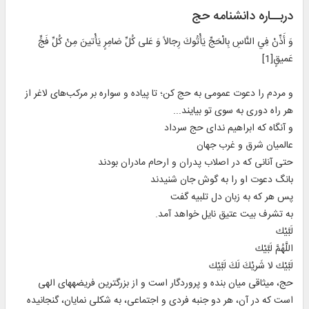
دربــاره دانشنامه حج
وَ أَذِّنْ فِي النَّاسِ بِالْحَجِّ يَأْتُوكَ رِجالاً وَ عَلى‏ كُلِّ ضامِرٍ يَأْتينَ مِنْ كُلِّ فَجٍّ
عَميقٍ[1]
و مردم را دعوت عمومى به حج كن؛ تا پياده و سواره بر مركب‌هاى لاغر از
هر راه دورى به سوى تو بيايند...
و آنگاه كه ابراهيم نداى حج سرداد
عالميان شرق و غرب جهان‏
حتى آنانى كه در اصلاب پدران و ارحام مادران بودند
بانگ دعوت او را به گوش جان شنيدند
پس هر كه به زبان دل تلبيه گفت‏
به تشرف بيت عتيق نايل خواهد آمد.
لَبَّيْك‏
اللَّهُمَّ لَبَّيْك‏
لَبَّيْك لا شَريْكَ لَكَ لَبَّيْك‏
حج، ميثاقى ميان بنده و پروردگار است‏ و از بزرگ‏ترين فريضه‏هاى الهى
است كه در آن، هر دو جنبه فردى و اجتماعى، به شكلى نمايان، گنجانيده