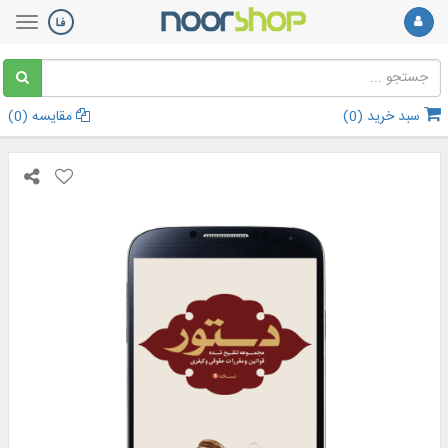
سبد خرید (
0
)
مقایسه (
0
)