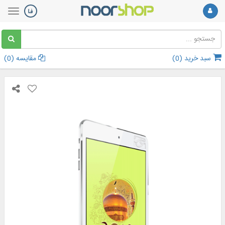
سبد خرید (
0
)
مقایسه (
0
)