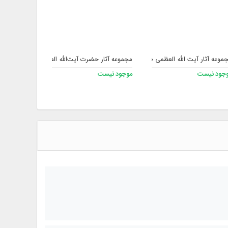
موعه آثار آیت الله العظمی صافی گلپایگانی (ره)
مجموعه آثار حضرت آیت‌الله العظمی جعفر سبحانی 
مجموعه آثار 
جود نیست
موجود نیست
193,200 تومان