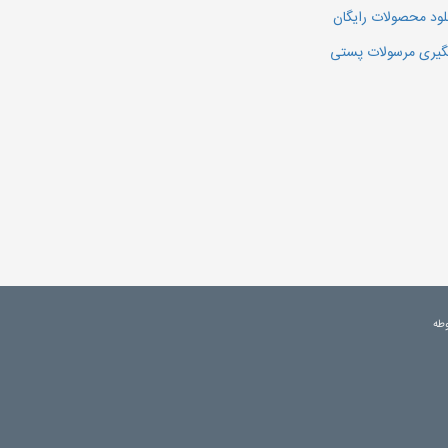
لود محصولات رایگان
یری مرسولات پستی
وطه