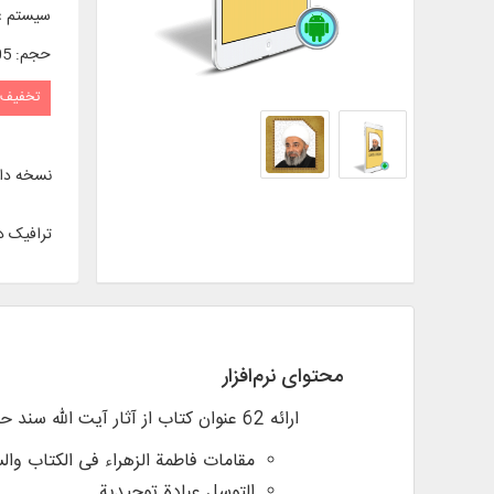
سیستم ع
حجم
:
0/05 
تخفیف
نسخه دا
ترافیک د
محتوای نرم‌افزار
ارائه 62 عنوان کتاب از آثار آیت الله سند حفظه الله از قبیل :
مقامات فاطمة الزهراء فی الکتاب وال
التوسل عبادة توحیدیة