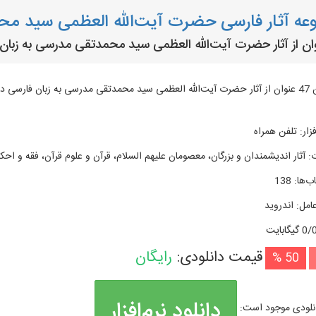
ه آثار فارسی حضرت آیت‌الله العظمی سید محمدتقی
ارائه متن 47 عنوان از آثار حضرت آیت‌الله العظمی سید محمدتقی مدرسی به زبان فا
زار
:
تلفن همراه
:
آثار اندیشمندان و بزرگان، معصومان علیهم السلام، قرآن و علوم قرآن، فقه و احکا
ب‌ها
:
138
امل
:
اندروید
گیگابایت
قیمت دانلودی:
رایگان
50 %
دانلود نرم‌افزار
نلودی موجود است: