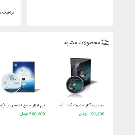
ترافیک د
محصولات مشابه
مجموعه آثار حضرت آیت الله العظمی سید محمد تقی مدرسی دام ظ
نرم افزار جامع تفاسیر نور (نسخ
193,200 تومان
508,200 تومان