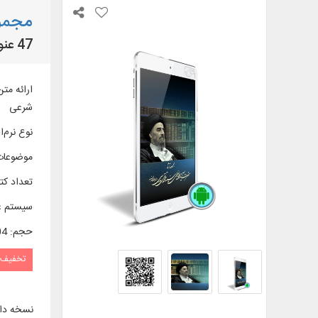
مجموع
47 عنوان از آثار حضرت آیت‌الله العظمی سید محمدتقی مدرسی به زبان فارسی
شرعی
نوع نرم‌اف
موضوعات
تعداد کتا
سیستم ع
حجم
:
0/04 
تخفیف
نسخه دا