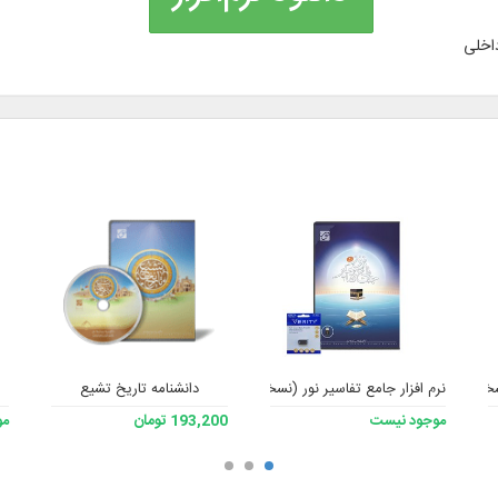
اخلی
له
ه 4)
نرم افزار جامع تفاسیر نور (نسخه 4) به همراه فلش
دانشنامه تاریخ تشیع
موجود نیست
193,200 تومان
مو