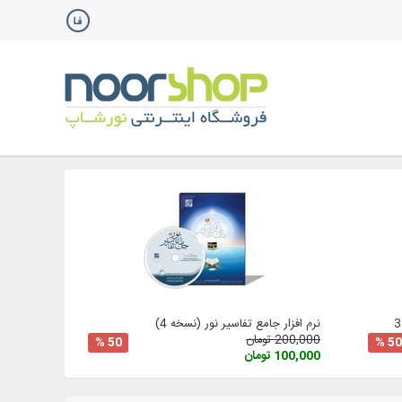
نرم افزار جامع تفاسیر نور (نسخه 4)
200,000 تومان
50 %
50 %
100,000 تومان