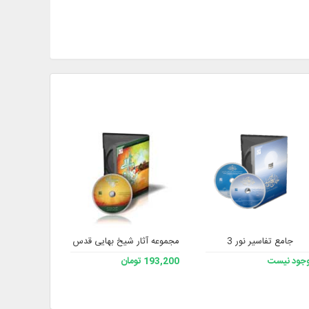
جامع تفاسیر نور 3
مجموعه آثار شیخ بهایی قدس سره 2
اعلام الهدای
جود نیست
193,200 تومان
193,200 تومان