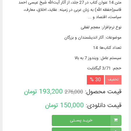
متن 14 عنوان کتاب در 27 جلد، از آثار آیت‌الله شیخ عیسی احمد
قاسم(حفظه الله) به زبان عربی در زمینه: عقاید، اخلاق، معارف،
سیاست، اقتصاد و ...
نوع نرم‌افزار
:
معجم لفظی
موضوعات
:
آثار اندیشمندان و بزرگان
تعداد کتاب‌ها
:
14
سیستم عامل
:
ویندوز 7 به بالا
حجم
:
3/71 گیگابایت
30 %
تخفیف
قیمت محصول:
193,200
تومان
276,000
قیمت دانلودی:
150,000
تومان
خریـد پسـتی