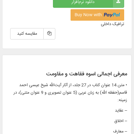
دانلود نرم‌افزار
Buy Now with
ترافیک داخلی
مقایسه کنید
معرفی اجمالی اسوه فقاهت و مقاومت
• متن 14 عنوان کتاب در 27 جلد، از آثار آیت‌الله شیخ عیسی احمد
قاسم(حفظه الله) به زبان عربی (5 عنوان تصویری و 9 عنوان متنی)، در
زمینه:
– عقاید
– اخلاق
– معارف