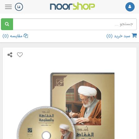
سبد خرید (
0
)
مقایسه (
0
)