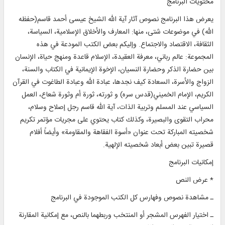
محتويات البرنامج
يعرض هذا البرنامج نصوص آثار آية الله الشيخ عيسى أحمد قاسم(حفظه
الله) في موضوعات شتى، منها: المعارف والأخلاق الإسلامية، السياسة،
الثقافة، الاقتصاد والاجتماع. وإليكم بعض الكتب المودعة في هذه
المجموعة: عالم رباني، معرفة العقيدة، الإسلام قاعدة ومنهج حياة، الإنسان
بين حضارة الذكر وحضارة النسيان، الإخوة الإيمانية في الكتاب والسنة،
الزواج والأسرة، السعادة كيف نجدها، عبادة الله وعبادة الطاغوت في القرآن
الكريم، الإمام الخميني(قدس سره) و ثورته، ثورة أم وثورة شعاع، العمل
السياسي عند المسلم وتربية الذات، آية الله قاسم رجل إصلاح وسلام،
محراب التقوى والبصيرة، وكذلك كتاب يحتوي على مجريات مؤتمر تكريم
شخصيته المباركة تحت عنوان «أسوة الفقاهة والمقاومة» وأيضاً أفلام
قصيرة تبين بعض أبعاد شخصيته الإلهية.
إمكانيات البرنامج
* عرض النص
ـ مشاهدة نصوص وفهارس كل الكتب الموجودة في البرنامج
ـ اختيار الفهرس المشجر أو المنتخب وربطهما بالنص، مع إمكانية المقارنة