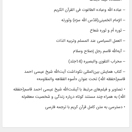
– عباده الله وعباده الطاغوت فی القرآن الکریم
– الإمام الخمینی(قدّس الله سرّه) وثورته
– ثوره أم و ثوره شعاع
– العمل السیاسی عند المسلم وتربیه الذات
– آیه‌الله قاسم رجل إصلاح وسلام
– محراب التقوى والبصیره (14جلد)
– کتاب همایش بین‌المللی نکوداشت آیت‌الله شیخ عیسی احمد
قاسم(حفظه الله) تحت عنوان «أسوه الفقاهه والمقاومه»
• تصاویر و فیلم‌های مرتبط با آیشت‌الله شیخ عیسى احمد قاسم(حفظه
الله) به همراه چند مستند کوتاه درباره زندگی و شخصیت معظم‌له
• دسترسی به متن کامل قرآن کریم با ترجمه فارسی