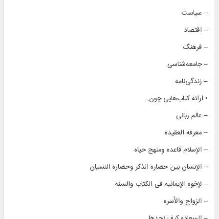
– سیاست
– اقتصاد
– فرهنگ
– جامعه‌شناسی
– زندگی‌نامه
• ارائه کتاب‌هایی چون:
– عالم ربانی
– معرفه العقیده
– الإسلام قاعده ومنهج حیاه
– الإنسان بین حضاره الذکر وحضاره النسیان
– لإخوه الإیمانیه فی الکتاب والسنه
– الزواج والأسره
– السعاده کیف نجدها