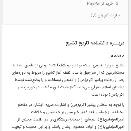
خرید از PayPal
نظرات کاربران (3)
دربــاره دانشنامه تاریخ تشیع
مقدمه:
تشیع، مولود طبیعی اسلام بوده و برخلاف اعتقاد برخی از علمای عامه یا
مستشرقین که از سر جهل یا عناد، نقطه آغاز تشیع را مربوط به دوره‌های
بعد از رحلت پیامبر اکرم(ص) و مذهبی نوساخته و یا وضع‌شده توسط
دشمنان اسلام معرفی می‌کنند، آغاز حیات این مذهب در دوره پیامبر
اکرم(ص) بوده است.
با توجه به سخنان پیامبر اکرم(ص) و اشارات صریح ایشان در مقاطع
مختلف، از جمله واقعه غدیر خم مبنی بر جانشینی و خلافت
امیرالمؤمنین(ع)، عده‌ای از صحابه، رستگاری را در اطاعت محض از
امیرالمؤمنین(ع) و اولاد معصوم ایشان یافتند و بر این محبت و تبعیت