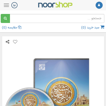
سبد خرید (
0
)
مقایسه (
0
)