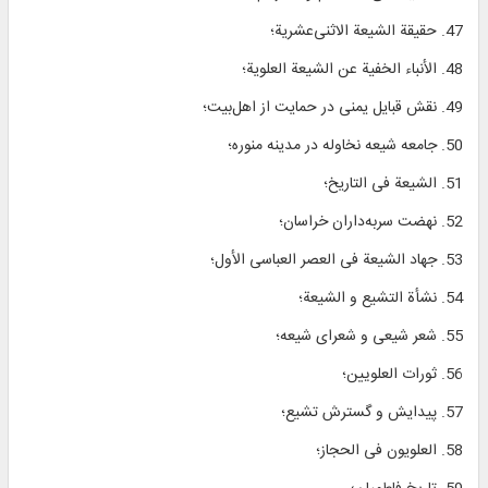
47. حقیقة الشیعة الاثنی‌عشریة؛
48. الأنباء الخفیة عن الشیعة العلویة؛
49. نقش قبایل یمنی در حمایت از اهل‌بیت؛
50. جامعه شیعه نخاوله در مدینه منوره؛
51. الشیعة فی التاریخ؛
52. نهضت سربه‌داران خراسان؛
53. جهاد الشیعة فی العصر العباسی الأول؛
54. نشأة التشیع و الشیعة؛
55. شعر شیعی و شعرای شیعه؛
56. ثورات العلویین؛
57. پیدایش و گسترش تشیع؛
58. العلویون فی الحجاز؛