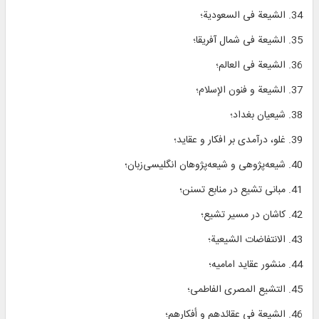
34. الشیعة فی السعودیة؛
35. الشیعة فی شمال آفریقا؛
36. الشیعة فی العالم؛
37. الشیعة و فنون الإسلام؛
38. شیعیان بغداد؛
39. غلو، درآمدی بر افکار و عقاید؛
40. شیعه‌پژوهی و شیعه‌پژوهان انگلیسی‌زبان؛
41. مبانی تشیع در منابع تسنن؛
42. کاشان در مسیر تشیع؛
43. الانتفاضات الشیعیة؛
44. منشور عقاید امامیه؛
45. التشیع المصری الفاطمی؛
46. الشیعة فی عقائدهم و أفكارهم؛