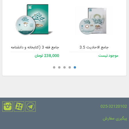
جامع الاحادیث 3.5
جامع فقه 3 (کتابخانه و دانشنامه تخصصی فقه)
موجود نیست
238,000 تومان
025-32120102
پیگیری سفارش