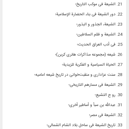
21. الشیعة فی موكب التاریخ؛
22. دور الشیعة فی بناء الحضارة الإسلامیة؛
23. الشیعة، الجذور و البذور؛
24. الشیعة و ظلم السلاطین؛
25. فی أدب العراق الحدیث؛
26. شیعه (مجموعه مذاکرات هانری کربن)؛
27. الحیاة السیاسیة و الفكریة للزیدیة؛
28. سنت عزاداری و منقبت‌خوانی در تاریخ شیعه امامیه؛
29. الشیعة فی مسارهم التاریخی؛
30. رو ح التشیع؛
31. عبدالله بن سبأ و أساطیر أخری؛
32. الشیعة فی مصر؛
33. تاریخ الشیعة فی ساحل بلاد الشام الشمالی؛