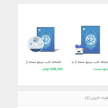
بخانه کتب مرجع نسخه 2 به همراه فلش
کتابخانه کتب مرجع نسخه 2
تاریخ ای
جود نیست
508,200 تومان
228,200 تومان
ظرات کاربران (3)