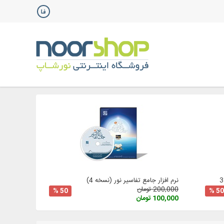
نرم افزار جامع تفاسیر نور (نسخه 4)
200,000 تومان
50 %
50 %
100,000 تومان