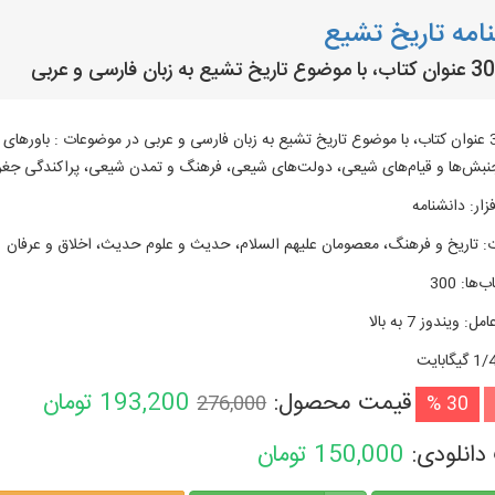
امه تاریخ تشیع
متن 300 عنوان کتاب، با موضوع تاريخ تشيع به زبان فارسی و عربی در موضوعات : باورها
بش‌ها و قیام‌های شیعی، دولت‌های شیعی، فرهنگ و تمدن شیعی، پراکندگی جغراف
زار
:
دانشنامه
:
تاریخ و فرهنگ، معصومان علیهم السلام، حدیث و علوم حدیث، اخلاق و عرفان
ب‌ها
:
300
امل
:
ویندوز 7 به بالا
گیگابایت
قیمت محصول:
193,200
تومان
276,000
30 %
دانلودی:
150,000
تومان