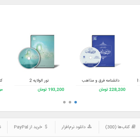
ش
دانشنامه فرق و مذاهب
نور الولایه 2
کتا
228,200 تومان
193,200 تومان
مو
کتاب‌ها (300)
دانلود نرم‌افزار
خرید از PayPal
ن