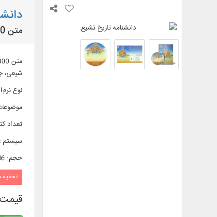
دانشن
متن 300 عنوان کتاب، با موضوع تاريخ تشيع به زبان فارسی و عربی
شیعی، جن
نوع نرم‌اف
موضوعات
تعداد کتا
سیستم ع
حجم
:
1/46 
تخفیف
قیمت 