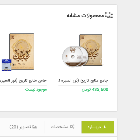
محصولات مشابه
جامع منابع تاریخ (نور السیره 3)
جامع منابع تاریخ (نور السیره 3) به همراه فل
435,600 تومان
موجود نیست
دربــاره
مشخصات
تصاویر (20)