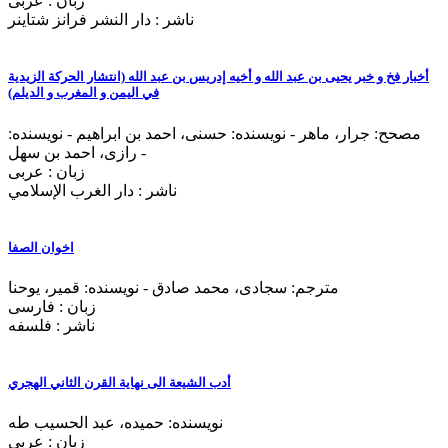
زبان : عربی
ناشر : دار النشر فرانز شتاينر
أخبار فخ و خبر يحيی بن عبد الله و أخيه إدريس بن عبد الله (انتشار الحرکة الزیدیة
في الیمن و المغرب و الدیلم)
مصحح: جرار، ماهر - نویسنده: حسنی، احمد بن ابراهیم - نویسنده:
رازی، احمد بن سهل -
زبان : عربی
ناشر : دار الغرب الإسلامي
اخوان الصفا
مترجم: سجادی، محمد صادق - نویسنده: قمیر، یوحنا
زبان : فارسی
ناشر : فلسفه
أدب الشیعة الی نهایة القرن الثاني الهجري
نویسنده: حمیده، عبد الحسیب طه
زبان : عربی