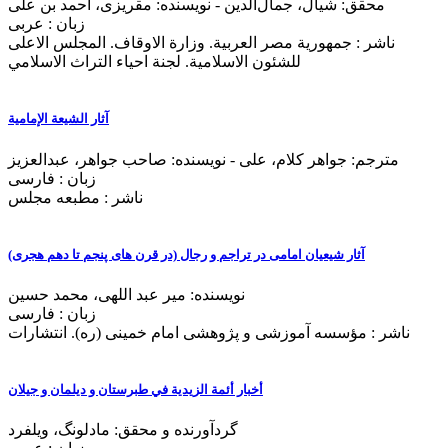
محقق: شیال، جمال‌الدین - نویسنده: مقریزی، احمد بن علی
زبان : عربی
ناشر : جمهوریة مصر العربية. وزارة الاوقاف. المجلس الاعلی
للشئون الاسلامية. لجنة احياء التراث الاسلامي
آثار الشيعة الإمامية
مترجم: جواهر کلام، علی - نویسنده: صاحب جواهر، عبدالعزیز
زبان : فارسی
ناشر : مطبعه مجلس
آثار شيعيان امامی در تراجم و رجال (در قرن های پنجم تا دهم هجری)
نویسنده: میر عبد اللهی، محمد حسین
زبان : فارسی
ناشر : مؤسسه آموزشی و پژوهشی امام خمينی (ره). انتشارات
أخبار أئمة الزیدیة في طبرستان و دیلمان و جیلان
گردآورنده و محقق: مادلونگ، ویلفرد