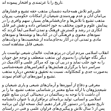
تاریخ را با عزتمندی و افتخار پیموده اند.
علی‌رغم تلاش همه‌جانبه دشمنان مذهب حقه تشیع و فشارهای
بی‌امان آنان و عدم بهره‌مندی شیعیان از امکانات حکومتی، پیروان
مذهب تشیع با تلاش‌ها و جان‌فشانی‌های بسیار، سهم وافری را در
پیدایش علوم و فنون مختلف به خود اختصاص داده و نقش غیر قابل
انکاری در رشد و گسترش فرهنگ و تمدن اسلامی ایفا کردند که
نمودهای معنوی و فرهنگی آن در کتاب‌ها و نوشته‌ها و نمودهای
مادی و تمدنی آن در آثار به‌جای‌مانده از شخصیت‌ها و دولت‌های
شیعی قابل مشاهده است.
انقلاب اسلامی مردم ایران در پرتو هدایت عالمان شیعی توانست بار
دیگر نگاه جهانیان را به‌سوی این مذهب منعطف و توجه حق جویان
را به خود جلب نماید و در پی آن بود که مراکز علمی و آکادمیک در
سراسر دنیا با برگزاری همایش‌ها و کنفرانس‌های شیعه‌شناسی
به‌صورت جدی و کنجکاوانه، نسبت به تحقیق و تفحص درباره مذهب
تشیع و آموزه‌های آن اقدام نمودند.
معرفی و دفاع از آموزه‌ها و آرمان‌های شیعی و یاری شیعیان و
شیعه‌پژوهان با ارائه منابع معتبر در شناسایی مذهب تشیع، ما را بر
آن داشت تا با توجه به رسالتمان در دیجیتالی کردن منابع علوم
اسلامی و انسانی، تولید برنامه‌ای نرم‌افزاری با عنوان دانشنامه
تاریخ تشیع را در دستور کار قرار دهیم. اینک نسخه اول این برنامه
پس از 5 سال تلاش و پیگیری‌های فراوان علمی و فنی در راستای