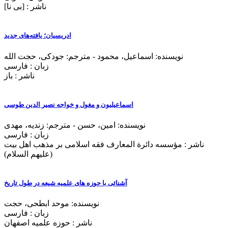
ناشر : [بی‌ نا]
ادریسیان؛ یافته‌های جدید
نویسنده: اسماعیل، محمود - مترجم: جودکی، حجت الله
زبان : فارسی
ناشر : باز
اسماعیلیون و مغول و خواجه نصیر الدین طوسی
نویسنده: امین، حسن - مترجم: زندیه، مهدی
زبان : فارسی
ناشر : مؤسسه دائرة المعارف فقه اسلامی بر مذهب اهل بيت
(عليهم السلام)
آشنائی با حوزه های علمیه شیعه در طول تاریخ
نویسنده: موحد ابطحی، حجت
زبان : فارسی
ناشر : حوزه علميه اصفهان