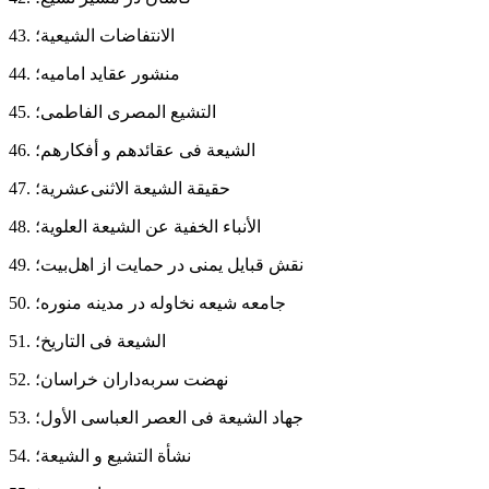
43. الانتفاضات الشیعیة؛
44. منشور عقاید امامیه؛
45. التشیع المصری الفاطمی؛
46. الشیعة فی عقائدهم و أفكارهم؛
47. حقیقة الشیعة الاثنی‌عشریة؛
48. الأنباء الخفیة عن الشیعة العلویة؛
49. نقش قبایل یمنی در حمایت از اهل‌بیت؛
50. جامعه شیعه نخاوله در مدینه منوره؛
51. الشیعة فی التاریخ؛
52. نهضت سربه‌داران خراسان؛
53. جهاد الشیعة فی العصر العباسی الأول؛
54. نشأة التشیع و الشیعة؛