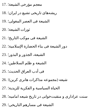
17. معجم مؤرخی الشیعة؛
18. ریشه‌های تاریخی تشیع در ایران؛
19. الشیعة فی العصر المغولی؛
20. ثورات الشیعة؛
21. الشیعة فی موكب التاریخ؛
22. دور الشیعة فی بناء الحضارة الإسلامیة؛
23. الشیعة، الجذور و البذور؛
24. الشیعة و ظلم السلاطین؛
25. فی أدب العراق الحدیث؛
26. شیعه (مجموعه مذاکرات هانری کربن)؛
27. الحیاة السیاسیة و الفكریة للزیدیة؛
28. سنت عزاداری و منقبت‌خوانی در تاریخ شیعه امامیه؛
29. الشیعة فی مسارهم التاریخی؛