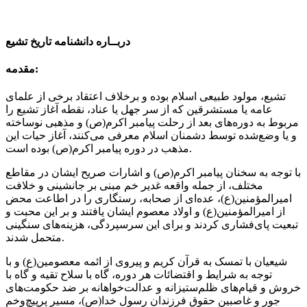
دربــاره دانشنامه تاریخ تشیع
مقدمه:
تشیع، مولود طبیعی اسلام بوده و برخلاف اعتقاد برخی از علمای
عامه یا مستشرقین که از سر جهل یا عناد، نقطه آغاز تشیع را
مربوط به دوره‌های بعد از رحلت پیامبر اکرم(ص) و مذهبی نوساخته
و یا وضع‌شده توسط دشمنان اسلام معرفی می‌کنند، آغاز حیات این
مذهب در دوره پیامبر اکرم(ص) بوده است.
با توجه به سخنان پیامبر اکرم(ص) و اشارات صریح ایشان در مقاطع
مختلف، از جمله واقعه غدیر خم مبنی بر جانشینی و خلافت
امیرالمؤمنین(ع)، عده‌ای از صحابه، رستگاری را در اطاعت محض
از امیرالمؤمنین(ع) و اولاد معصوم ایشان یافتند و بر این محبت و
تبعیت پای‌فشاری کردند و برای این سرسپردگی، هزینه‌های سنگینی
متحمل شدند.
شیعیان با تمسک به قرآن کریم و پیروی از ائمه معصومین(ع) و با
توجه به شرایط و اقتضائات هر دوره، گاه با سلاح تقیه و گاه با
خروش و قیام‌های ظلم‌ستیزانه و عدالت‌خواهانه بر ضد حکومت‌های
جور و غاصبین حقوق فرزندان رسول خدا(ص)، مسیر پرپیچ‌وخم