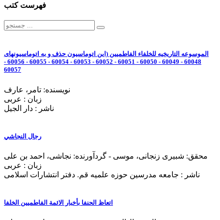
فهرست کتب
الموسوعه التاریخیه للخلفاء الفاطمیین (این اتوماسیون حذف و به اتوماسیونهای
60048 - 60049 - 60050 - 60051 - 60052 - 60053 - 60054 - 60055 - 60056 -
60057
نویسنده: تامر، عارف
زبان : عربی
ناشر : دار الجيل
رجال النجاشي
محقق: شبیری زنجانی، موسی - گردآورنده: نجاشی، احمد بن علی
زبان : عربی
ناشر : جامعه مدرسین حوزه علمیه قم. دفتر انتشارات اسلامی
اتعاظ الحنفا بأخبار الائمة الفاطمیین الخلفا