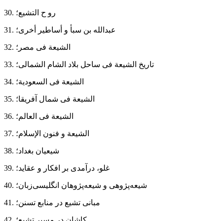
30. رو ح التشیع؛
31. عبدالله بن سبأ و أساطیر أخری؛
32. الشیعة فی مصر؛
33. تاریخ الشیعة فی ساحل بلاد الشام الشمالی؛
34. الشیعة فی السعودیة؛
35. الشیعة فی شمال آفریقا؛
36. الشیعة فی العالم؛
37. الشیعة و فنون الإسلام؛
38. شیعیان بغداد؛
39. غلو، درآمدی بر افکار و عقاید؛
40. شیعه‌پژوهی و شیعه‌پژوهان انگلیسی‌زبان؛
41. مبانی تشیع در منابع تسنن؛
42. کاشان در مسیر تشیع؛