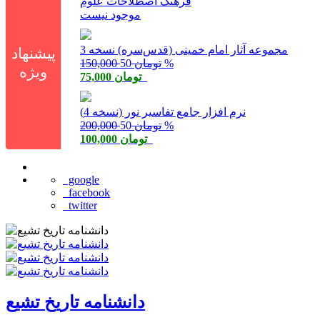
فرهنگ اصطلاحات علوم
موجود نیست
مجموعه آثار امام خمینی (‌قدس‌سره) نسخه 3
پیشنهاد
50 %
150,000 تومان
ویژه
75,000 تومان
نرم افزار جامع تفاسیر نور (نسخه 4)
50 %
200,000 تومان
100,000 تومان
google
facebook
twitter
دانشنامه تاریخ تشیع