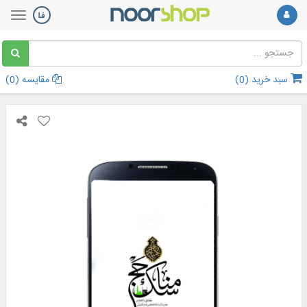
سبد خرید (
0
)
مقایسه (
0
)