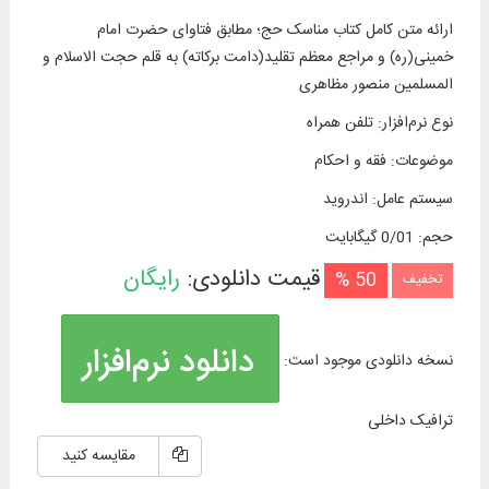
ارائه متن کامل کتاب مناسک حج؛ مطابق فتاوای حضرت امام
خمینی(ره) و مراجع معظم تقلید(دامت برکاته) به قلم حجت الاسلام و
المسلمین منصور مظاهری
نوع نرم‌افزار
:
تلفن همراه
موضوعات
:
فقه و احکام
سیستم عامل
:
اندروید
حجم
:
0/01 گیگابایت
قیمت دانلودی:
رایگان
50 %
تخفیف
دانلود نرم‌افزار
نسخه دانلودی موجود است:
ترافیک داخلی
مقایسه کنید