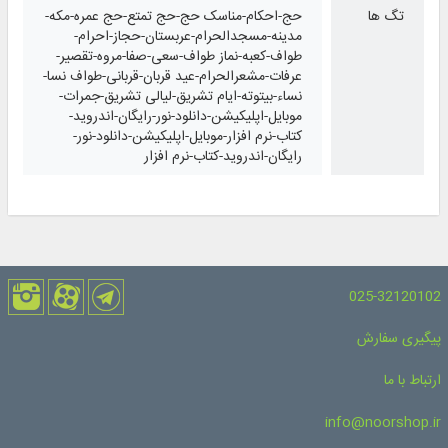
تگ ها
حج-احکام-مناسک حج-حج تمتع-حج عمره-مکه-
مدینه-مسجدالحرام-عربستان-حجاز-احرام-
طواف-کعبه-نماز طواف-سعی-صفا-مروه-تقصیر-
عرفات-مشعرالحرام-عید قربان-قربانی-طواف نسا-
نساء-بیتوته-ایام تشریق-لیالی تشریق-جمرات-
موبایل-اپلیکیشن-دانلود-نور-رایگان-اندروید-
کتاب-نرم افزار-موبایل-اپلیکیشن-دانلود-نور-
رایگان-اندروید-کتاب-نرم افزار
025-32120102
پیگیری سفارش
ارتباط با ما
info@noorshop.ir