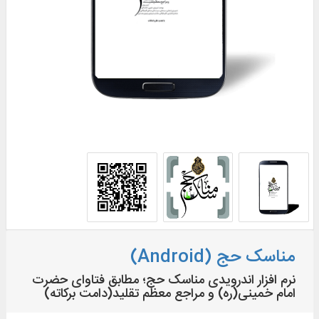
مناسک حج (Android)
نرم افزار اندرویدی مناسک حج؛ مطابق فتاوای حضرت
امام خمینی(ره) و مراجع معظم تقلید(دامت برکاته)