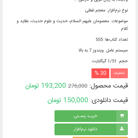
نوع نرم‌افزار
:
معجم لفظی
موضوعات
:
معصومان علیهم السلام، حدیث و علوم حدیث، عقاید و
كلام
تعداد کتاب‌ها
:
555
سیستم عامل
:
ویندوز 7 به بالا
حجم
:
1/51 گیگابایت
30 %
تخفیف
قیمت محصول:
193,200
تومان
276,000
قیمت دانلودی:
150,000
تومان
خریـد پسـتی
دانلود نرم‌افزار