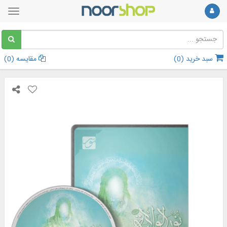
سبد خرید (
0
)
مقایسه (
0
)