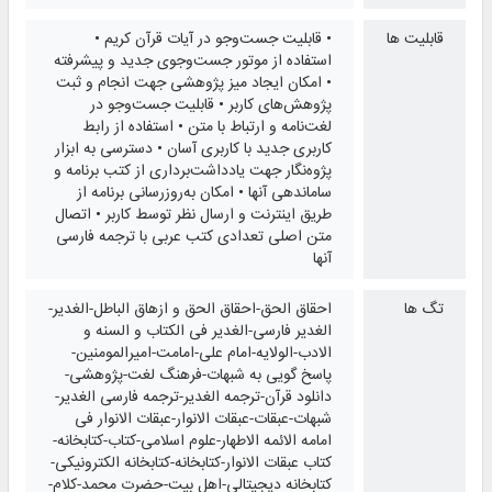
قابلیت ها
• قابلیت جست‌وجو در آیات قرآن کریم •
استفاده از موتور جست‌وجوی جدید و پیشرفته
• امکان ایجاد میز پژوهشی جهت انجام و ثبت
پژوهش‌های کاربر • قابليت جست‌وجو در
لغت‌نامه و ارتباط با متن • استفاده از رابط
کاربری جديد با کاربری آسان • دسترسی به ابزار
پژوه‌نگار جهت یادداشت‌برداری از کتب برنامه و
ساماندهی آنها • امکان به‌روزرسانی برنامه از
طریق اینترنت و ارسال نظر توسط کاربر • اتصال
متن اصلی تعدادی کتب عربی با ترجمه فارسی
آنها
تگ ها
احقاق الحق-احقاق الحق و ازهاق الباطل-الغدیر-
الغدیر فارسی-الغدیر فی الکتاب و السنه و
الادب-الولایه-امام علی-امامت-امیرالمومنین-
پاسخ گویی به شبهات-فرهنگ لغت-پژوهشی-
دانلود قرآن-ترجمه الغدیر-ترجمه فارسی الغدیر-
شبهات-عبقات-عبقات الانوار-عبقات الانوار فی
امامه الائمه الاطهار-علوم اسلامی-کتاب-کتابخانه-
کتاب عبقات الانوار-کتابخانه-کتابخانه الکترونیکی-
کتابخانه دیجیتالی-اهل بیت-حضرت محمد-کلام-