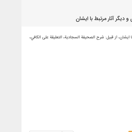
 آثار مرتبط با ایشان، از قبیل: شرح الصحیفة السجادیة، التعلیقة علی الکافي،