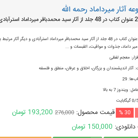
ه آثار میرداماد رحمه الله
متن 29 عنوان کتاب در 48 جلد از آثار سید محمدباقر میرداماد استرآبادی و دیگر
یر داماد، جذوات و مواقیت، القبسات و ...
زار
:
معجم لفظی
:
آثار اندیشمندان و بزرگان، اخلاق و عرفان، منطق و فلسفه
ب‌ها
:
29
امل
:
ویندوز 7 به بالا
گیگابایت
قیمت محصول:
193,200
تومان
276,000
30 %
دانلودی:
150,000
تومان