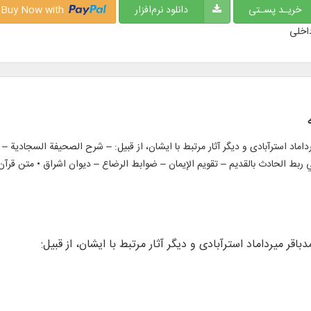
خریـد پسـتی
دانلود نرم‌افزار
Buy Now with
اخلی
 آثار سید محمدباقر میرداماد استرآبادی و دیگر آثار مرتبط با ایشان، از قبیل: – شرح الصحیفة ا
 ربط الحادث بالقديم – تقویم الإیمان – ضوابط الرضاع – دیوان اشراق • متن قرآن ک