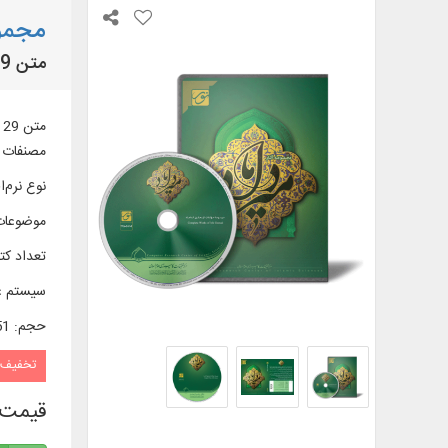
مجموع
متن 29 عنوان کتاب در 48 جلد از آثار سید محمدباقر میرداماد استرآبادی و دیگر آثار مرتبط با ایشان
مصنفات م
نوع نرم‌اف
موضوعات
تعداد کتا
سیستم ع
حجم
:
0/51 
تخفیف
قیمت 