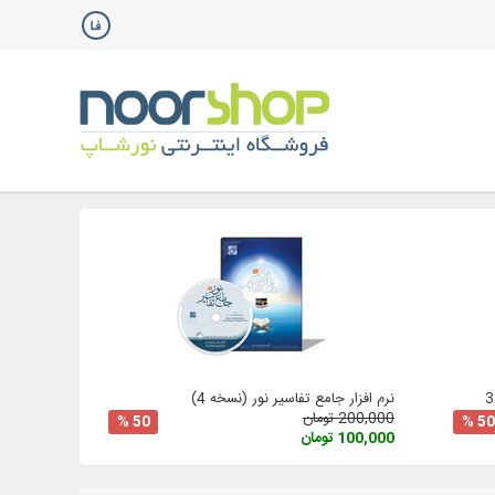
نرم افزار جامع تفاسیر نور (نسخه 4)
200,000 تومان
50 %
50 %
100,000 تومان