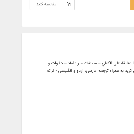
مقایسه کنید
لسجادیة – التعلیقة علی الکافي – مصنفات میر داماد – جذوات و
ریم به همراه ترجمه: فارسی، اردو و انگلیسی • ارائه