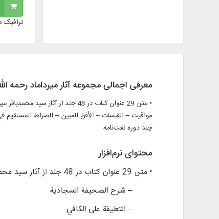
ترافیک د
معرفی اجمالی مجموعه آثار میرداماد رحمه الله
• متن 29 عنوان کتاب در 48 جلد از
مواقیت – القبسات – الأفق المبین – ‏الصراط المستقيم في
چند دوره لغت‌نامه
محتوای نرم‌افزار
• متن 29 عنوان کتاب در 48 جلد از آثار سید محمدباقر میرداماد استرآبادی و دیگر آثار مرتبط با ایشان، از قبیل:
– شرح الصحیفة السجادیة
– التعلیقة علی الکافي