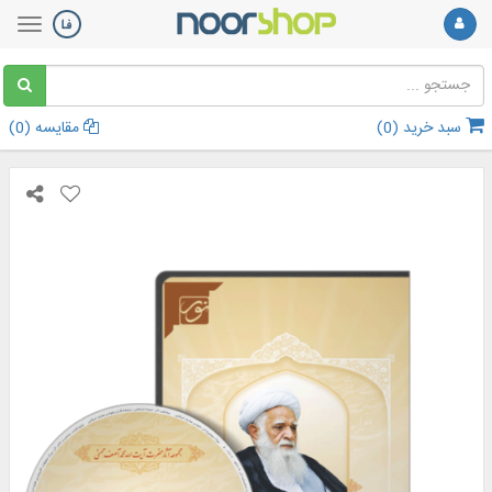
سبد خرید (
0
)
مقایسه (
0
)