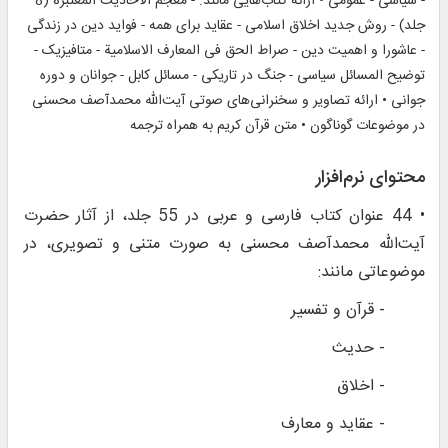
- سیاسی - عمومی • ارائه کتاب‌هایی مانند: - معجم الأحادیث المعتبرة (8
جلد) - روش جدید اخلاق اسلامی - عقاید برای همه - فواید دین در زندگی
- عاشورا و اهمیت دین - صراط الحق فی المعارف الاسلامیة - متافیزیک -
توضیح المسائل سیاسی - جنگ در تاریکی - مسائل کابل - جوانان و دوره
جوانی • ارائه تصاویر و سخنرانی‌های صوتی آیت‌الله محمدآصف محسنی
در موضوعات گوناگون • متن قرآن کریم به همراه ترجمه
محتوای نرم‌افزار
• 44 عنوان کتاب فارسی و عربی در 55 جلد، از آثار حضرت
آیت‌الله محمدآصف محسنی به صورت متنی و تصویری، در
موضوعاتی مانند:
- قرآن و تفسیر
- حدیث
- اخلاق
- عقاید و معارف