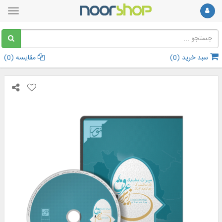
سبد خرید (
0
)
مقایسه (
0
)