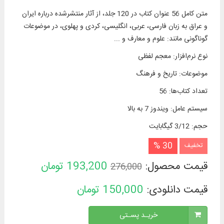
متن كامل 56 عنوان كتاب در 120 جلد، از آثار منتشرشده درباره ایران
و عراق به زبان فارسی، عربی، انگلیسی، کردی و پهلوی، در موضوعات
گوناگونی مانند: علوم و معارف و ...
نوع نرم‌افزار
:
معجم لفظی
موضوعات
:
تاریخ و فرهنگ
تعداد کتاب‌ها
:
56
سیستم عامل
:
ویندوز 7 به بالا
حجم
:
3/12 گیگابایت
30 %
تخفیف
قیمت محصول:
193,200
تومان
276,000
قیمت دانلودی:
150,000
تومان
خریـد پسـتی