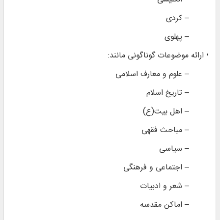
– کردی
– پهلوی
• ارائه موضوعات گوناگونی مانند:
– علوم و معارف اسلامی
– تاریخ اسلام
– اهل بیت(ع)
– مباحث فقهی
– سیاسی
– اجتماعی و فرهنگی
– شعر و ادبیات
– اماکن مقدسه