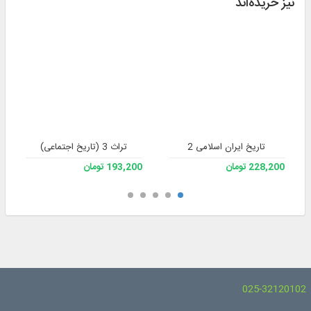
نیز خریده‌اند
تاریخ ایران اسلامی 2
تراث 3 (تاریخ اجتماعی)
228,200 تومان
193,200 تومان
025-32120102