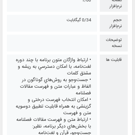
نسخه
1/00
نرم‌افزار
حجم
0/34 گیگابایت
نرم‌افزار
توضیحات
نسخه
• ارتباط واژگان متون برنامه با چند دوره
قابلیت ها
لغت‌نامه، با امکان دسترسي به ريشه و
مشتق کلمات
• جست‌وجو به روش‌هاي گوناگون در
الفاظ و عباراتِ متن و فهرست مقالات
فصلنامه
• امكان انتخاب فهرست درختی و
گزینشی به همراه قابليت تطبيق دوسويه
متن و فهرست
• ارتباط متن و فهرست مقالات فصلنامه
با بخش‌هاي ديگر برنامه، نظير:
جست‌وجو، قرآن و لغت‌نامه