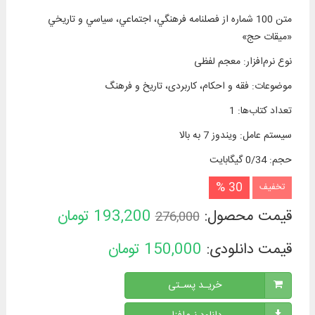
متن 100 شماره از فصلنامه فرهنگي، اجتماعي، سياسي و تاريخي
«ميقات حج»
نوع نرم‌افزار
:
معجم لفظی
موضوعات
:
فقه و احکام، کاربردی، تاریخ و فرهنگ
تعداد کتاب‌ها
:
1
سیستم عامل
:
ویندوز 7 به بالا
حجم
:
0/34 گیگابایت
30 %
تخفیف
قیمت محصول:
193,200
تومان
276,000
قیمت دانلودی:
150,000
تومان
خریـد پسـتی