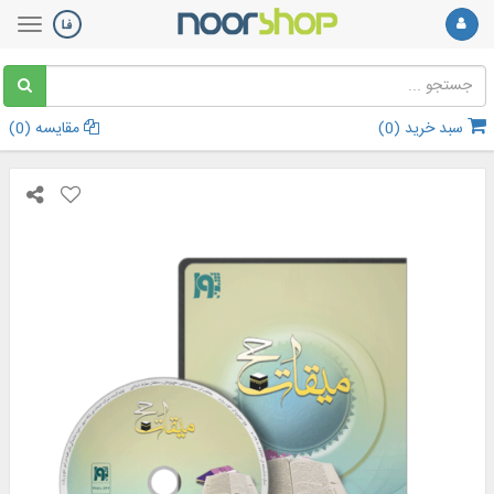
سبد خرید (
0
)
مقایسه (
0
)