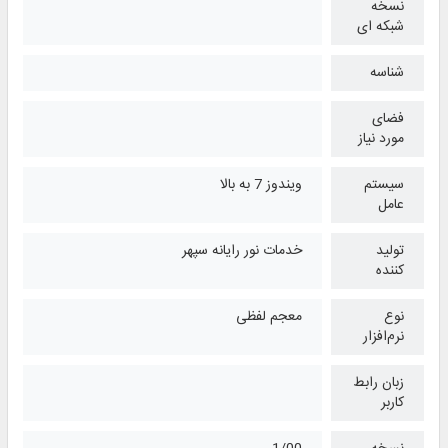
نسخه
شبکه ای
شناسه
فضای
مورد نیاز
سیستم
ویندوز 7 به بالا
عامل
تولید
خدمات نور رایانه سپهر
کننده
نوع
معجم لفظی
نرم‌افزار
زبان رابط
کاربر