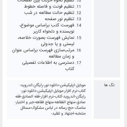
تنظیم نحوه حرکت بین صفحات
تنظیم فونت و فاصله خطوط
تنظیم حالت مطالعه در شب
تنظیم نور صفحه
فهرست کتب براساس موضوع،
نویسنده و دلخواه کاربر
نمایش فهرست بصورت خلاصه،
لیستی و یا جدولی
مرتب‌سازی فهرست براساس عنوان
و زمان مطالعه
دسترسی به اطلاعات تفصیلی
کتاب
تگ ها
موبایل-اپلیکیشن-دانلود-نور-رایگان-اندروید-
کتاب-نرم افزار-موبایل-اپلیکیشن-دانلود-نور-
رایگان-اندروید-کتاب-نرم افزار-فقه الصادق-فقه
صادق-منهاج الفقاهه-منهاج فقاهه-جبر و اختیار-
مناسک حج-رساله در لباس مشکوک-مسائل
منتخبه-اجتهاد و تقلید-